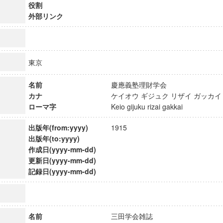
役割
外部リンク
東京
名前
慶應義塾理財学会
カナ
ケイオウ ギジュク リザイ ガッ
ローマ字
Keio gijuku rizai gakkai
出版年(from:yyyy)
1915
出版年(to:yyyy)
作成日(yyyy-mm-dd)
更新日(yyyy-mm-dd)
ンス教育研究センター
記録日(yyyy-mm-dd)
端的教育研究拠点
のサイエンス」
名前
三田学会雑誌