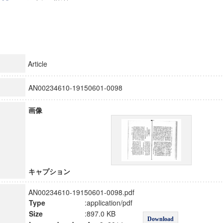
Article
AN00234610-19150601-0098
画像
キャプション
AN00234610-19150601-0098.pdf
Type
:application/pdf
Size
:897.0 KB
Download