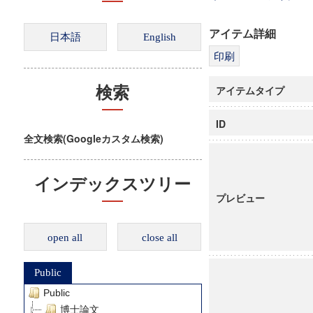
アイテム詳細
アイテムタイプ
検索
ID
全文検索(Googleカスタム検索)
インデックスツリー
プレビュー
open all
close all
Public
Public
博士論文