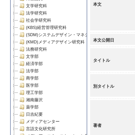
本文
文学研究科
法学研究科
社会学研究科
(KBS)経営管理研究科
(SDM)システムデザイン・マネジメント研究科
本文公開日
(KMD)メディアデザイン研究科
法務研究科
文学部
タイトル
経済学部
法学部
商学部
医学部
別タイトル
理工学部
湘南藤沢
薬学部
日吉紀要
メディアセンター
著者
言語文化研究所