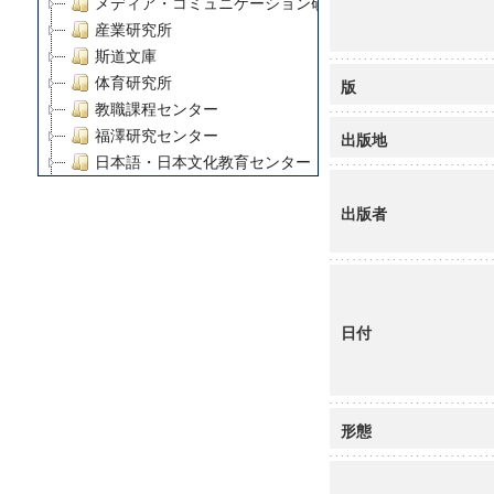
メディア・コミュニケーション研究所
産業研究所
斯道文庫
体育研究所
版
教職課程センター
福澤研究センター
出版地
日本語・日本文化教育センター
アート・センター
出版者
外国語教育研究センター
デジタルメディア・コンテンツ統合研究センター
グローバルリサーチインスティテュート
塾内助成報告書
科学研究費補助金研究成果報告書
日付
21世紀COEプログラム
慶應義塾大学グローバルCOEプログラム市民社会ガバナ
慶應義塾大学グローバルCOEプログラム論理と感性の先
博士課程教育リーディングプログラム「超成熟社会発展
形態
学術雑誌掲載論文等(8)
その他