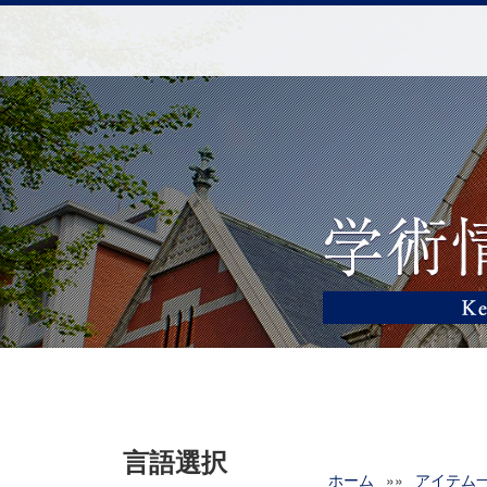
言語選択
ホーム
»»
アイテム