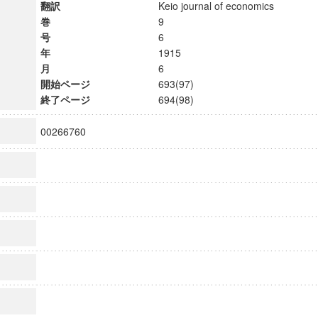
翻訳
Keio journal of economics
巻
9
号
6
年
1915
月
6
開始ページ
693(97)
終了ページ
694(98)
00266760