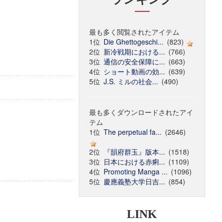
最も多く閲覧されたアイテム
1位
Die Ghettogeschi...
(823)
2位
新冷戦期における...
(766)
3位
通信の安全保障に...
(663)
4位
ショート動画の効...
(639)
5位
J.S. ミルの社会...
(490)
最も多くダウンロードされたアイ
テム
1位
The perpetual fa...
(2646)
2位
『韻府群玉』版本...
(1518)
3位
日本における赤痢...
(1109)
4位
Promoting Manga ...
(1096)
5位
慶應義塾大学日吉...
(854)
LINK