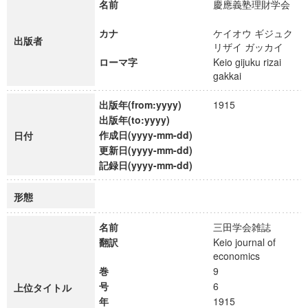
名前
慶應義塾理財学会
カナ
ケイオウ ギジュク
出版者
リザイ ガッカイ
ローマ字
Keio gijuku rizai
gakkai
出版年(from:yyyy)
1915
出版年(to:yyyy)
作成日(yyyy-mm-dd)
日付
更新日(yyyy-mm-dd)
記録日(yyyy-mm-dd)
形態
名前
三田学会雑誌
翻訳
Keio journal of
economics
巻
9
号
6
上位タイトル
年
1915