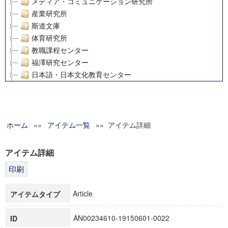
メディア・コミュニケーション研究所
産業研究所
斯道文庫
体育研究所
教職課程センター
福澤研究センター
日本語・日本文化教育センター
アート・センター
外国語教育研究センター
デジタルメディア・コンテンツ統合研究センター
ホーム
»»
グローバルリサーチインスティテュート
アイテム一覧
»» アイテム詳細
塾内助成報告書
科学研究費補助金研究成果報告書
アイテム詳細
21世紀COEプログラム
慶應義塾大学グローバルCOEプログラム市民社会ガバナンス
慶應義塾大学グローバルCOEプログラム論理と感性の先端的
Article
アイテムタイプ
博士課程教育リーディングプログラム「超成熟社会発展のサ
学術雑誌掲載論文等(8)
AN00234610-19150601-0022
ID
その他