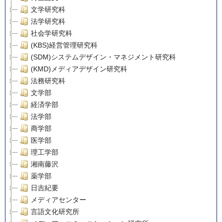
文学研究科
法学研究科
社会学研究科
(KBS)経営管理研究科
(SDM)システムデザイン・マネジメント研究科
(KMD)メディアデザイン研究科
法務研究科
文学部
経済学部
法学部
商学部
医学部
理工学部
湘南藤沢
薬学部
日吉紀要
メディアセンター
言語文化研究所