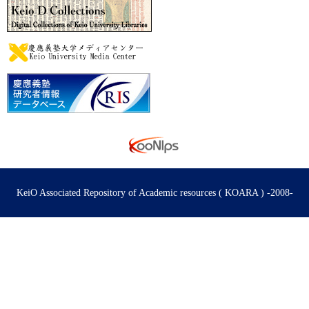
KeiO Associated Repository of Academic resources ( KOARA ) -2008-