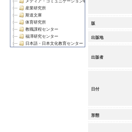
メディア・コミュニケーション研究所
産業研究所
斯道文庫
体育研究所
版
教職課程センター
福澤研究センター
出版地
日本語・日本文化教育センター
アート・センター
出版者
外国語教育研究センター
デジタルメディア・コンテンツ統合研究センター
グローバルリサーチインスティテュート
塾内助成報告書
科学研究費補助金研究成果報告書
日付
21世紀COEプログラム
慶應義塾大学グローバルCOEプログラム市民社会ガバナ
慶應義塾大学グローバルCOEプログラム論理と感性の先
博士課程教育リーディングプログラム「超成熟社会発展
形態
学術雑誌掲載論文等(8)
その他