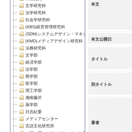
本文
文学研究科
法学研究科
社会学研究科
(KBS)経営管理研究科
(SDM)システムデザイン・マネジメント研究科
本文公開日
(KMD)メディアデザイン研究科
法務研究科
文学部
タイトル
経済学部
法学部
商学部
医学部
別タイトル
理工学部
湘南藤沢
薬学部
日吉紀要
メディアセンター
著者
言語文化研究所