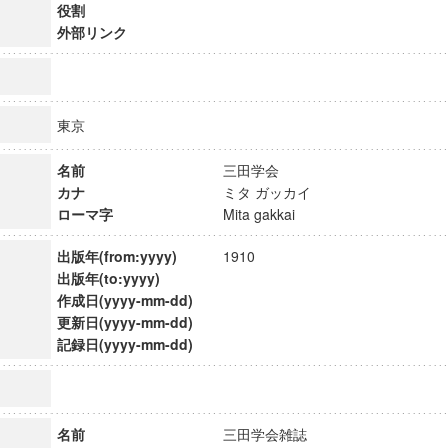
役割
外部リンク
東京
名前
三田学会
カナ
ミタ ガッカイ
ローマ字
Mita gakkai
出版年(from:yyyy)
1910
出版年(to:yyyy)
作成日(yyyy-mm-dd)
更新日(yyyy-mm-dd)
ンス教育研究センター
記録日(yyyy-mm-dd)
端的教育研究拠点
のサイエンス」
名前
三田学会雑誌