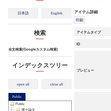
アイテム詳細
アイテムタイプ
検索
ID
全文検索(Googleカスタム検索)
インデックスツリー
プレビュー
open all
close all
Public
Public
博士論文