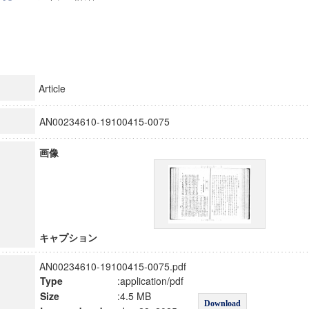
Article
AN00234610-19100415-0075
画像
キャプション
AN00234610-19100415-0075.pdf
Type
:application/pdf
Size
:4.5 MB
Download