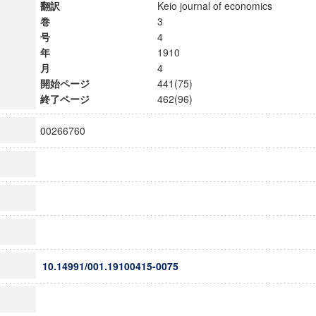
翻訳
Keio journal of economics
巻
3
号
4
年
1910
月
4
開始ページ
441(75)
終了ページ
462(96)
00266760
10.14991/001.19100415-0075