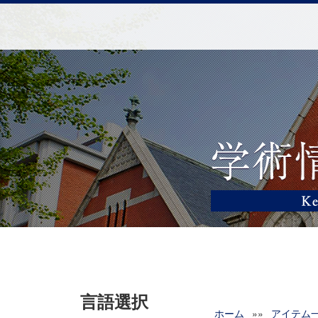
言語選択
ホーム
»»
アイテム