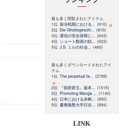
最も多く閲覧されたアイテム
1位
新冷戦期における...
(910)
2位
Die Ghettogeschi...
(810)
3位
通信の安全保障に...
(643)
4位
ショート動画の効...
(623)
5位
J.S. ミルの社会...
(460)
最も多くダウンロードされたアイ
テム
1位
The perpetual fa...
(2788)
2位
『韻府群玉』版本...
(1515)
3位
Promoting Manga ...
(1140)
4位
日本における赤痢...
(900)
5位
慶應義塾大学日吉...
(894)
LINK