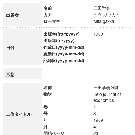
名前
三田学会
カナ
ミタ ガッカイ
出版者
ローマ字
Mita gakkai
出版年(from:yyyy)
1909
出版年(to:yyyy)
作成日(yyyy-mm-dd)
日付
更新日(yyyy-mm-dd)
記録日(yyyy-mm-dd)
形態
名前
三田学会雑誌
翻訳
Keio journal of
economics
巻
1
号
3
上位タイトル
年
1909
月
4
開始ページ
23