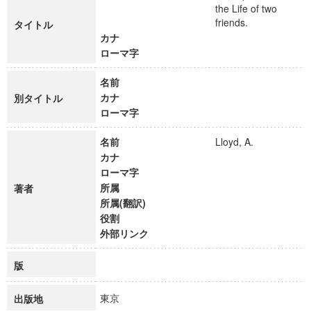
the Life of two
friends.
タイトル
カナ
ローマ字
名前
カナ
別タイトル
ローマ字
名前
Lloyd, A.
カナ
ローマ字
所属
著者
所属(翻訳)
役割
外部リンク
版
東京
出版地