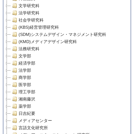
文学研究科
法学研究科
社会学研究科
(KBS)経営管理研究科
(SDM)システムデザイン・マネジメント研究科
(KMD)メディアデザイン研究科
法務研究科
文学部
経済学部
法学部
商学部
医学部
理工学部
湘南藤沢
薬学部
日吉紀要
メディアセンター
言語文化研究所