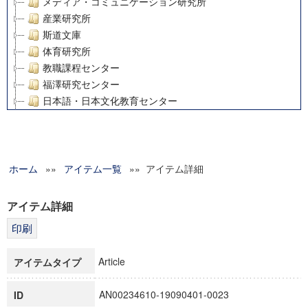
メディア・コミュニケーション研究所
産業研究所
斯道文庫
体育研究所
教職課程センター
福澤研究センター
日本語・日本文化教育センター
アート・センター
外国語教育研究センター
デジタルメディア・コンテンツ統合研究センター
ホーム
»»
グローバルリサーチインスティテュート
アイテム一覧
»» アイテム詳細
塾内助成報告書
科学研究費補助金研究成果報告書
アイテム詳細
21世紀COEプログラム
慶應義塾大学グローバルCOEプログラム市民社会ガバナンス
慶應義塾大学グローバルCOEプログラム論理と感性の先端的
Article
アイテムタイプ
博士課程教育リーディングプログラム「超成熟社会発展のサ
学術雑誌掲載論文等(8)
AN00234610-19090401-0023
ID
その他