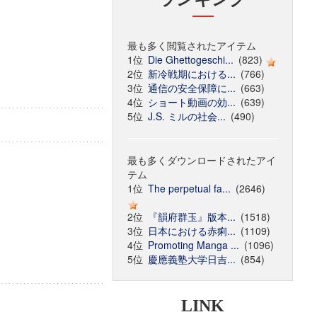
最も多く閲覧されたアイテム
1位
Die Ghettogeschi...
(823)
2位
新冷戦期における...
(766)
3位
通信の安全保障に...
(663)
4位
ショート動画の効...
(639)
5位
J.S. ミルの社会...
(490)
最も多くダウンロードされたアイ
テム
1位
The perpetual fa...
(2646)
2位
『韻府群玉』版本...
(1518)
3位
日本における赤痢...
(1109)
4位
Promoting Manga ...
(1096)
5位
慶應義塾大学日吉...
(854)
LINK