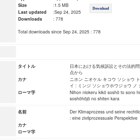
Size
:1.5 MB
Download
Last updated
:Sep 24, 2025
Downloads
: 778
Total downloads since Sep 24, 2025 : 778
タイトル
日本における気候訴訟とその法的問題
点から
カナ
ニホン ニオケル キコウ ソショウ ト
イ : ミンジ ソショウホウジョウ 
ローマ字
Nihon niokeru kikō soshō to sono hō
soshōhōjō no shiten kara
名前
Der Klimaprozess und seine rechtl
: eine zivilprozessuale Perspekti
カナ
ローマ字