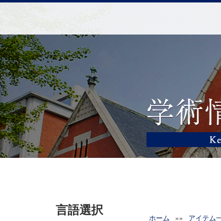
言語選択
ホーム
»»
アイテム