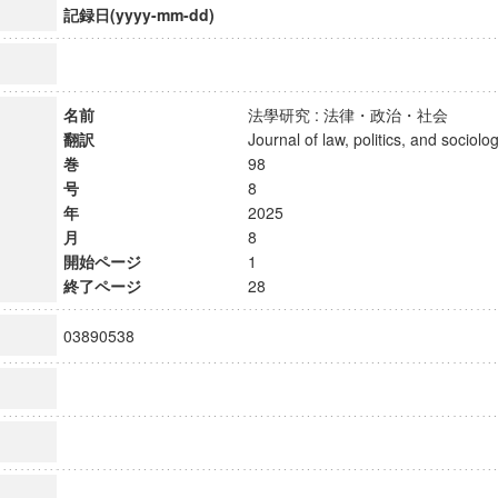
記録日(yyyy-mm-dd)
名前
法學研究 : 法律・政治・社会
翻訳
Journal of law, politics, and soci
巻
98
号
8
年
2025
月
8
開始ページ
1
終了ページ
28
03890538