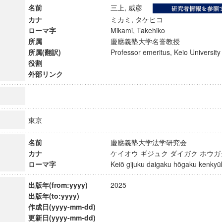
名前
三上, 威彦
カナ
ミカミ, タケヒコ
ローマ字
Mikami, Takehiko
所属
慶應義塾大学名誉教授
所属(翻訳)
Professor emeritus, Keio Univers
役割
外部リンク
東京
名前
慶應義塾大学法学研究会
カナ
ケイオウ ギジュク ダイガク ホウ
ローマ字
Keiō gijuku daigaku hōgaku kenk
ンス教育研究センター
端的教育研究拠点
出版年(from:yyyy)
2025
のサイエンス」
出版年(to:yyyy)
作成日(yyyy-mm-dd)
更新日(yyyy-mm-dd)