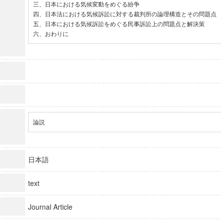
三、日本における気候変動をめぐる紛争

四、日本法における気候訴訟に対する裁判所の論理構造とその問題点

五、日本における気候訴訟をめぐる民事訴訟上の問題点と解決策

六、おわりに
論説
日本語
text
Journal Article