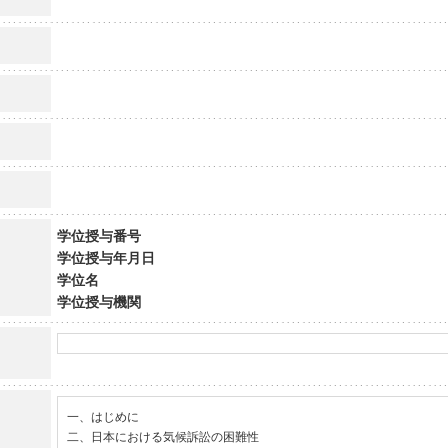
学位授与番号
学位授与年月日
学位名
学位授与機関
一、はじめに

二、日本における気候訴訟の困難性
