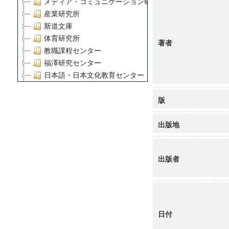
メディア・コミュニケーション研究所
産業研究所
斯道文庫
体育研究所
著者
教職課程センター
福澤研究センター
日本語・日本文化教育センター
アート・センター
版
外国語教育研究センター
デジタルメディア・コンテンツ統合研究センター
出版地
グローバルリサーチインスティテュート
塾内助成報告書
科学研究費補助金研究成果報告書
出版者
21世紀COEプログラム
慶應義塾大学グローバルCOEプログラム市民社会ガバナ
慶應義塾大学グローバルCOEプログラム論理と感性の先
博士課程教育リーディングプログラム「超成熟社会発展
学術雑誌掲載論文等(8)
日付
その他