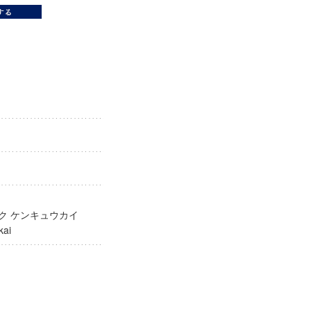
ity
ガク ケンキュウカイ
yūkai