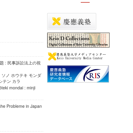
 : 民事訴訟法上の視
 ソノ ホウテキ モンダ
ノ シテン カラ
teki mondai : minji
iche Probleme in Japan
ve