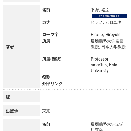
名前
平野, 裕之
カナ
ヒラノ, ヒロユキ
ローマ字
Hirano, Hiroyuki
所属
慶應義塾大学名誉
教授; 日本大学教授
著者
所属(翻訳)
Professor
emeritus, Keio
University
役割
外部リンク
版
東京
出版地
名前
慶應義塾大学法学
研究会