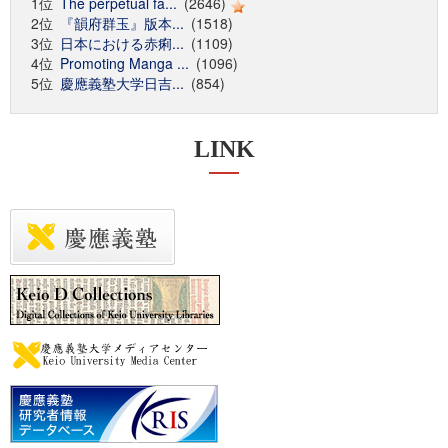
1位
The perpetual fa...
(2646)
2位
『韻府群玉』版本...
(1518)
3位
日本における赤痢...
(1109)
4位
Promoting Manga ...
(1096)
5位
慶應義塾大学日吉...
(854)
LINK