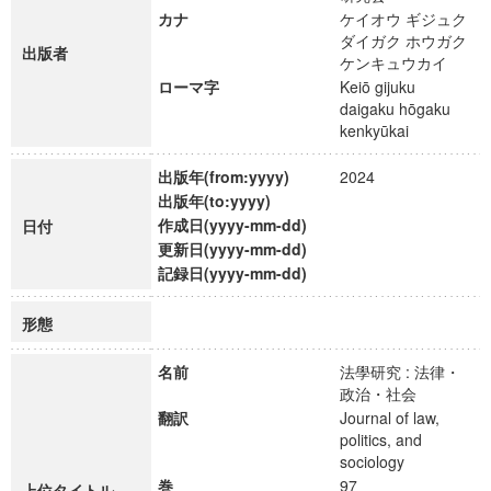
カナ
ケイオウ ギジュク
ダイガク ホウガク
出版者
ケンキュウカイ
ローマ字
Keiō gijuku
daigaku hōgaku
kenkyūkai
出版年(from:yyyy)
2024
出版年(to:yyyy)
作成日(yyyy-mm-dd)
日付
更新日(yyyy-mm-dd)
記録日(yyyy-mm-dd)
形態
名前
法學研究 : 法律・
政治・社会
翻訳
Journal of law,
politics, and
sociology
巻
97
上位タイトル