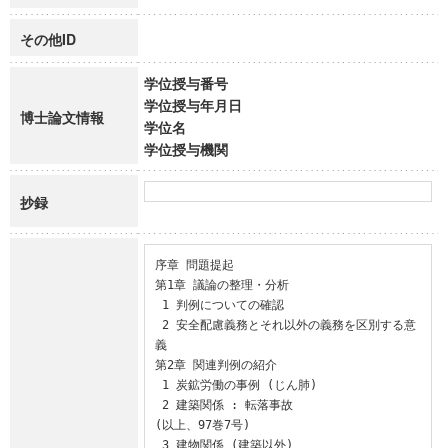
その他ID
学位授与番号
学位授与年月日
博士論文情報
学位名
学位授与機関
抄録
序章 問題提起

第1章 議論の整理・分析

 1 判例についての確認

 2 安全配慮義務とそれ以外の義務を区別する意
義

第2章 関連判例の紹介

 1 炭鉱労働の事例 (じん肺)

 2 建築関係 : 転落事故

(以上、97巻7号)

 3 建物関係 (建築以外)
