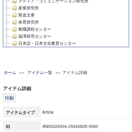
メディア・コミュニケーション研究所
産業研究所
斯道文庫
体育研究所
教職課程センター
福澤研究センター
日本語・日本文化教育センター
アート・センター
外国語教育研究センター
デジタルメディア・コンテンツ統合研究センター
ホーム
»»
グローバルリサーチインスティテュート
アイテム一覧
»» アイテム詳細
塾内助成報告書
科学研究費補助金研究成果報告書
アイテム詳細
21世紀COEプログラム
慶應義塾大学グローバルCOEプログラム市民社会ガバナンス
慶應義塾大学グローバルCOEプログラム論理と感性の先端的
Article
アイテムタイプ
博士課程教育リーディングプログラム「超成熟社会発展のサ
学術雑誌掲載論文等(8)
AN00224504-20240828-0060
ID
その他