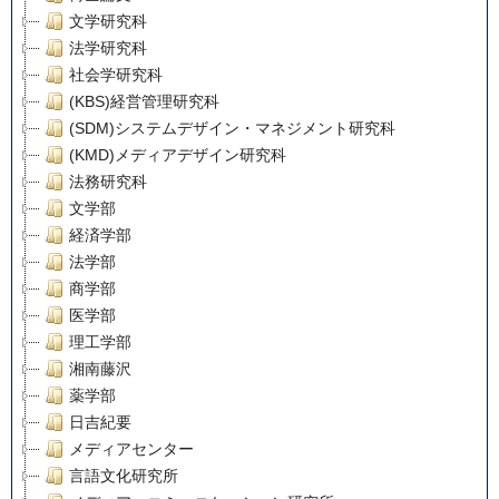
文学研究科
法学研究科
社会学研究科
(KBS)経営管理研究科
(SDM)システムデザイン・マネジメント研究科
(KMD)メディアデザイン研究科
法務研究科
文学部
経済学部
法学部
商学部
医学部
理工学部
湘南藤沢
薬学部
日吉紀要
メディアセンター
言語文化研究所