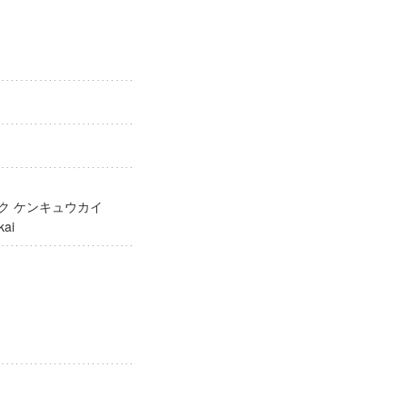
ガク ケンキュウカイ
yūkai