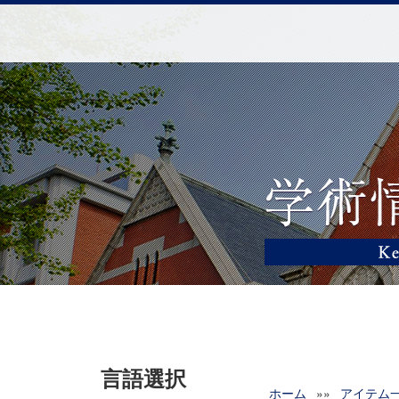
言語選択
ホーム
»»
アイテム