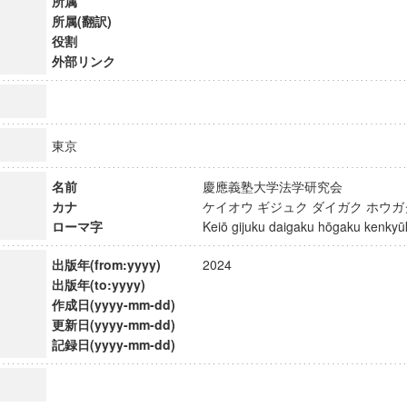
所属
所属(翻訳)
役割
外部リンク
東京
名前
慶應義塾大学法学研究会
カナ
ケイオウ ギジュク ダイガク ホウ
ローマ字
Keiō gijuku daigaku hōgaku kenk
出版年(from:yyyy)
2024
出版年(to:yyyy)
作成日(yyyy-mm-dd)
ンス教育研究センター
更新日(yyyy-mm-dd)
端的教育研究拠点
記録日(yyyy-mm-dd)
のサイエンス」