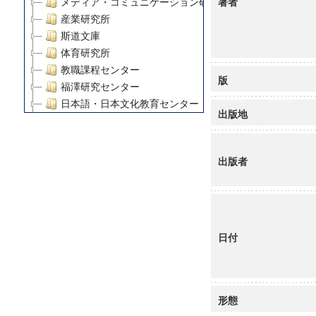
著者
メディア・コミュニケーション研究所
産業研究所
斯道文庫
体育研究所
教職課程センター
版
福澤研究センター
日本語・日本文化教育センター
出版地
アート・センター
外国語教育研究センター
デジタルメディア・コンテンツ統合研究センター
出版者
グローバルリサーチインスティテュート
塾内助成報告書
科学研究費補助金研究成果報告書
21世紀COEプログラム
日付
慶應義塾大学グローバルCOEプログラム市民社会ガバナ
慶應義塾大学グローバルCOEプログラム論理と感性の先
博士課程教育リーディングプログラム「超成熟社会発展
学術雑誌掲載論文等(8)
形態
その他