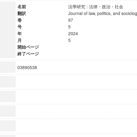
名前
法學研究 : 法律・政治・社会
翻訳
Journal of law, politics, and soci
巻
97
号
5
年
2024
月
5
開始ページ
終了ページ
03890538