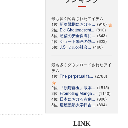
最も多く閲覧されたアイテム
1位
新冷戦期における...
(910)
2位
Die Ghettogeschi...
(810)
3位
通信の安全保障に...
(643)
4位
ショート動画の効...
(623)
5位
J.S. ミルの社会...
(460)
最も多くダウンロードされたアイ
テム
1位
The perpetual fa...
(2788)
2位
『韻府群玉』版本...
(1515)
3位
Promoting Manga ...
(1140)
4位
日本における赤痢...
(900)
5位
慶應義塾大学日吉...
(894)
LINK