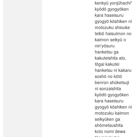
kenkyū yonjūhachi"
kyōdō gyogyōken
kara haseisuru
gyogyō kōshiken ni
motozuku shiouke
teibō haisuimon no
kaimon seikyū o
nin'yōsuru
hanketsu ga
kakuteishita ato,
tōgai kakutei
hanketsu ni kakaru
soshō no kōtō
benron shūketsuji
ni sonzaishita
kyōdō gyogyōken
kara haseisuru
gyogyō kōshiken ni
motozuku kaimon
seikyūken ga
shōmetsushita
koto nomi dewa