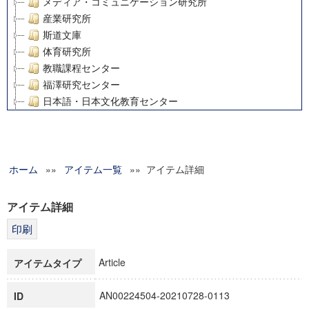
メディア・コミュニケーション研究所
産業研究所
斯道文庫
体育研究所
教職課程センター
福澤研究センター
日本語・日本文化教育センター
アート・センター
外国語教育研究センター
デジタルメディア・コンテンツ統合研究センター
ホーム
»»
グローバルリサーチインスティテュート
アイテム一覧
»» アイテム詳細
塾内助成報告書
科学研究費補助金研究成果報告書
アイテム詳細
21世紀COEプログラム
慶應義塾大学グローバルCOEプログラム市民社会ガバナンス
慶應義塾大学グローバルCOEプログラム論理と感性の先端的
Article
アイテムタイプ
博士課程教育リーディングプログラム「超成熟社会発展のサ
学術雑誌掲載論文等(8)
AN00224504-20210728-0113
ID
その他