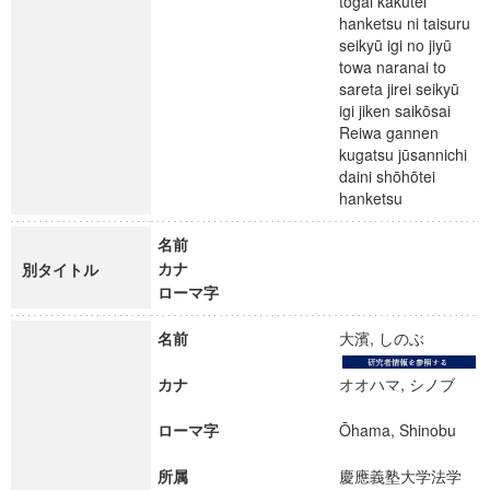
tōgai kakutei
hanketsu ni taisuru
seikyū igi no jiyū
towa naranai to
sareta jirei seikyū
igi jiken saikōsai
Reiwa gannen
kugatsu jūsannichi
daini shōhōtei
hanketsu
名前
カナ
別タイトル
ローマ字
名前
大濱, しのぶ
カナ
オオハマ, シノブ
ローマ字
Ōhama, Shinobu
所属
慶應義塾大学法学