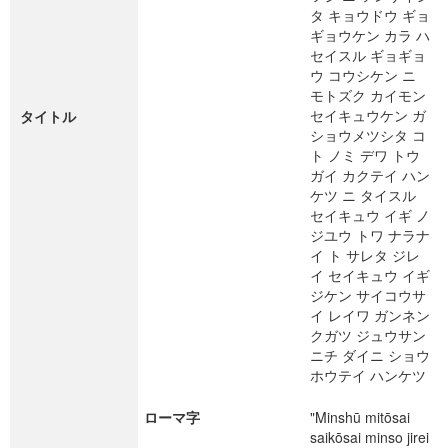
タ キョウドウ ギョ
ギョウケン カラ ハ
セイスル ギョギョ
ウ コウシケン ニ
モトズク カイモン
セイキュウケン ガ
タイトル
ショウメツシタ コ
ト ノミ デワ トウ
ガイ カクテイ ハン
ケツ ニ タイスル
セイキュウ イギ ノ
ジユウ トワ ナラナ
イ ト サレタ ジレ
イ セイキュウ イギ
ジケン サイコウサ
イ レイワ ガンネン
クガツ ジュウサン
ニチ ダイニ ショウ
ホウテイ ハンケツ
ローマ字
"Minshū mitōsai
saikōsai minso jirei