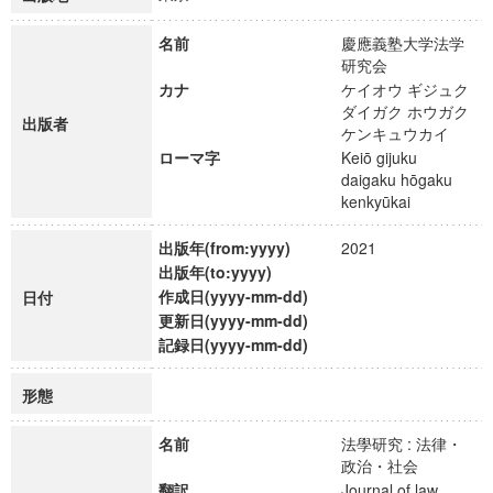
名前
慶應義塾大学法学
研究会
カナ
ケイオウ ギジュク
ダイガク ホウガク
出版者
ケンキュウカイ
ローマ字
Keiō gijuku
daigaku hōgaku
kenkyūkai
出版年(from:yyyy)
2021
出版年(to:yyyy)
作成日(yyyy-mm-dd)
日付
更新日(yyyy-mm-dd)
記録日(yyyy-mm-dd)
形態
名前
法學研究 : 法律・
政治・社会
翻訳
Journal of law,