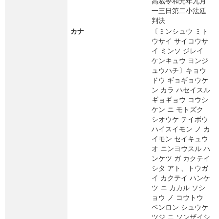
高裁令和元年九月
一三日第二小法廷
判決
カナ
〔ミンシュウ ミト
ウサイ サイコウサ
イ ミンソ ジレイ
ケンキュウ ヨンジ
ュウハチ〕キョウ
ドウ ギョギョウケ
ン カラ ハセイスル
ギョギョウ コウシ
ケン ニ モトズク
シオウケ テイボウ
ハイスイモン ノ カ
イモン セイキュウ
オ ニンヨウスル ハ
ンケツ ガ カクテイ
シタ アト、トウガ
イ カクテイ ハンケ
ツ ニ カカル ソシ
ョウ ノ コウトウ
ベンロン シュウケ
ツジ ニ ソンザイシ