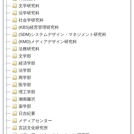
文学研究科
法学研究科
社会学研究科
(KBS)経営管理研究科
(SDM)システムデザイン・マネジメント研究科
(KMD)メディアデザイン研究科
法務研究科
文学部
経済学部
法学部
商学部
医学部
理工学部
湘南藤沢
薬学部
日吉紀要
メディアセンター
言語文化研究所