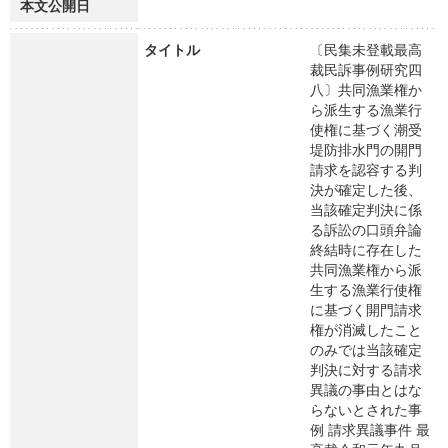
本文公開日
タイトル
〔民集未登載最高
裁民訴事例研究四
八〕共同漁業権か
ら派生する漁業行
使権に基づく潮受
堤防排水門の開門
請求を認容する判
決が確定した後、
当該確定判決に係
る訴訟の口頭弁論
終結時に存在した
共同漁業権から派
生する漁業行使権
に基づく開門請求
権が消滅したこと
のみでは当該確定
判決に対する請求
異議の事由とはな
らないとされた事
例 請求異議事件 最