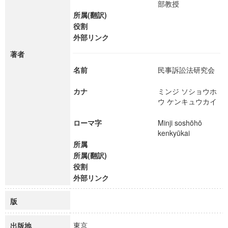
部教授
所属(翻訳)
役割
外部リンク
著者
名前
民事訴訟法研究会
カナ
ミンジ ソショウホ
ウ ケンキュウカイ
ローマ字
Minji soshōhō
kenkyūkai
所属
所属(翻訳)
役割
外部リンク
版
東京
出版地