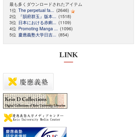
最も多くダウンロードされたアイテム
1位
The perpetual fa...
(2646)
2位
『韻府群玉』版本...
(1518)
3位
日本における赤痢...
(1109)
4位
Promoting Manga ...
(1096)
5位
慶應義塾大学日吉...
(854)
LINK