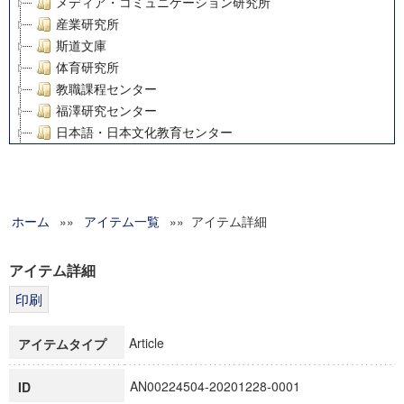
メディア・コミュニケーション研究所
産業研究所
斯道文庫
体育研究所
教職課程センター
福澤研究センター
日本語・日本文化教育センター
アート・センター
外国語教育研究センター
デジタルメディア・コンテンツ統合研究センター
ホーム
»»
グローバルリサーチインスティテュート
アイテム一覧
»» アイテム詳細
塾内助成報告書
科学研究費補助金研究成果報告書
アイテム詳細
21世紀COEプログラム
慶應義塾大学グローバルCOEプログラム市民社会ガバナンス
慶應義塾大学グローバルCOEプログラム論理と感性の先端的
Article
アイテムタイプ
博士課程教育リーディングプログラム「超成熟社会発展のサ
学術雑誌掲載論文等(8)
AN00224504-20201228-0001
ID
その他