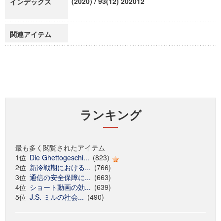
(2020) / 93(12) 202012
インデックス
関連アイテム
ランキング
最も多く閲覧されたアイテム
1位
Die Ghettogeschi...
(823)
2位
新冷戦期における...
(766)
3位
通信の安全保障に...
(663)
4位
ショート動画の効...
(639)
5位
J.S. ミルの社会...
(490)