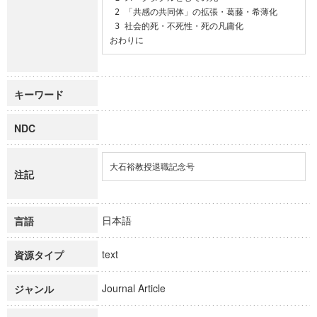
 2 「共感の共同体」の拡張・葛藤・希薄化

 3 社会的死・不死性・死の凡庸化

おわりに
キーワード
NDC
大石裕教授退職記念号
注記
日本語
言語
text
資源タイプ
Journal Article
ジャンル