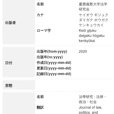
名前
慶應義塾大学法学
研究会
カナ
ケイオウ ギジュク
ダイガク ホウガク
出版者
ケンキュウカイ
ローマ字
Keiō gijuku
daigaku hōgaku
kenkyūkai
出版年(from:yyyy)
2020
出版年(to:yyyy)
作成日(yyyy-mm-dd)
日付
更新日(yyyy-mm-dd)
記録日(yyyy-mm-dd)
形態
名前
法學研究 : 法律・
政治・社会
翻訳
Journal of law,
politics, and