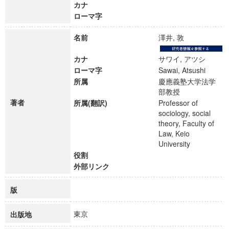
カナ
ローマ字
名前
澤井, 敦
カナ
サワイ, アツシ
ローマ字
Sawai, Atsushi
所属
慶應義塾大学法学
部教授
著者
所属(翻訳)
Professor of
sociology, social
theory, Faculty of
Law, Keio
University
役割
外部リンク
版
東京
出版地