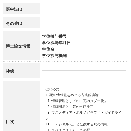
医中誌ID
その他ID
学位授与番号
学位授与年月日
博士論文情報
学位名
学位授与機関
抄録
はじめに

I 死の情報化をめぐる古典的議論 

 1 情報管理としての「死のタブー化」

 2 情報開示と「死の自己決定」

 3 マスメディア・ポルノグラフィ・ガイドライ
ン

目次
II 「デジタル化」と拡散する死の情報

 1 スペクタクルとしての死
