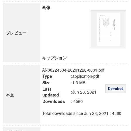
画像
プレビュー
キャプション
AN00224504-20201228-0001.pdf
Type
:application/pdf
Size
:1.3 MB
Last
Download
:Jun 28, 2021
本文
updated
Downloads
: 4560
Total downloads since Jun 28, 2021 : 4560