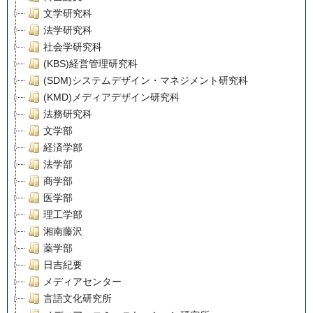
文学研究科
法学研究科
社会学研究科
(KBS)経営管理研究科
(SDM)システムデザイン・マネジメント研究科
(KMD)メディアデザイン研究科
法務研究科
文学部
経済学部
法学部
商学部
医学部
理工学部
湘南藤沢
薬学部
日吉紀要
メディアセンター
言語文化研究所