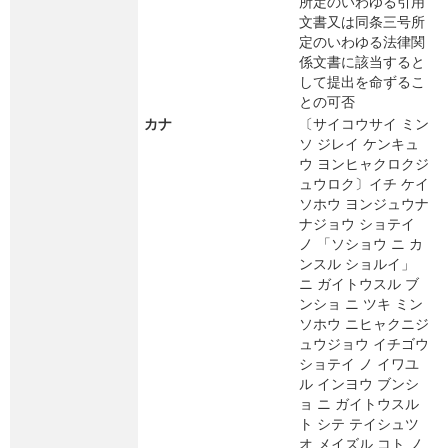
所定のいわゆる引用
文書又は同条三号所
定のいわゆる法律関
係文書に該当すると
して提出を命ずるこ
との可否
カナ
〔サイコウサイ ミン
ソ ジレイ ケンキュ
ウ ヨンヒャクロクジ
ュウロク〕イチ ケイ
ソホウ ヨンジュウナ
ナジョウ ショテイ
ノ 「ソショウ ニ カ
ンスル ショルイ」
ニ ガイトウスル ブ
ンショ ニ ツキ ミン
ソホウ ニヒャクニジ
ュウジョウ イチゴウ
ショテイ ノ イワユ
ル インヨウ ブンシ
ョ ニ ガイトウスル
ト シテ テイシュツ
オ メイズル コト ノ