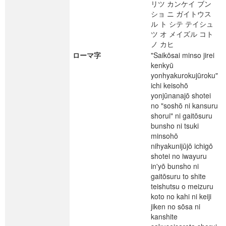
リツ カンケイ ブン
ショ ニ ガイトウス
ル ト シテ テイシュ
ツ オ メイズル コト
ノ カヒ
ローマ字
"Saikōsai minso jirei
kenkyū
yonhyakurokujūroku"
ichi keisohō
yonjūnanajō shotei
no "soshō ni kansuru
shorui" ni gaitōsuru
bunsho ni tsuki
minsohō
nihyakunijūjō ichigō
shotei no iwayuru
in'yō bunsho ni
gaitōsuru to shite
teishutsu o meizuru
koto no kahi ni keiji
jiken no sōsa ni
kanshite