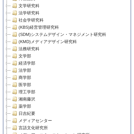
文学研究科
法学研究科
社会学研究科
(KBS)経営管理研究科
(SDM)システムデザイン・マネジメント研究科
(KMD)メディアデザイン研究科
法務研究科
文学部
経済学部
法学部
商学部
医学部
理工学部
湘南藤沢
薬学部
日吉紀要
メディアセンター
言語文化研究所