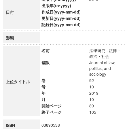
出版年(to:yyyy)
作成日(yyyy-mm-dd)
日付
更新日(yyyy-mm-dd)
記録日(yyyy-mm-dd)
形態
名前
法學研究 : 法律・
政治・社会
翻訳
Journal of law,
politics, and
sociology
巻
92
上位タイトル
号
10
年
2019
月
10
開始ページ
89
終了ページ
105
03890538
ISSN