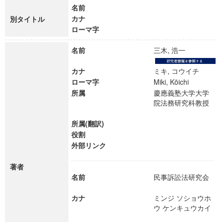
名前
カナ
別タイトル
ローマ字
名前
三木, 浩一
カナ
ミキ, コウイチ
ローマ字
Miki, Kōichi
所属
慶應義塾大学大学
院法務研究科教授
所属(翻訳)
役割
外部リンク
著者
名前
民事訴訟法研究会
カナ
ミンジ ソショウホ
ウ ケンキュウカイ