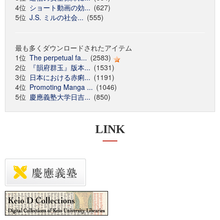
4位
ショート動画の効...
(627)
5位
J.S. ミルの社会...
(555)
最も多くダウンロードされたアイテム
1位
The perpetual fa...
(2583)
2位
『韻府群玉』版本...
(1531)
3位
日本における赤痢...
(1191)
4位
Promoting Manga ...
(1046)
5位
慶應義塾大学日吉...
(850)
LINK