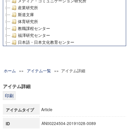
メディア・コミュニケーション研究所
産業研究所
斯道文庫
体育研究所
教職課程センター
福澤研究センター
日本語・日本文化教育センター
アート・センター
外国語教育研究センター
デジタルメディア・コンテンツ統合研究センター
ホーム
»»
グローバルリサーチインスティテュート
アイテム一覧
»» アイテム詳細
塾内助成報告書
科学研究費補助金研究成果報告書
アイテム詳細
21世紀COEプログラム
慶應義塾大学グローバルCOEプログラム市民社会ガバナンス
慶應義塾大学グローバルCOEプログラム論理と感性の先端的
Article
アイテムタイプ
博士課程教育リーディングプログラム「超成熟社会発展のサ
学術雑誌掲載論文等(8)
AN00224504-20191028-0089
ID
その他