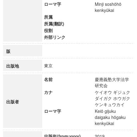
ローマ字
Minji soshōhō
kenkyūkai
所属
所属(翻訳)
役割
外部リンク
版
東京
出版地
名前
慶應義塾大学法学
研究会
カナ
ケイオウ ギジュク
ダイガク ホウガク
出版者
ケンキュウカイ
ローマ字
Keiō gijuku
daigaku hōgaku
kenkyūkai
出版年(from:yyyy)
2019