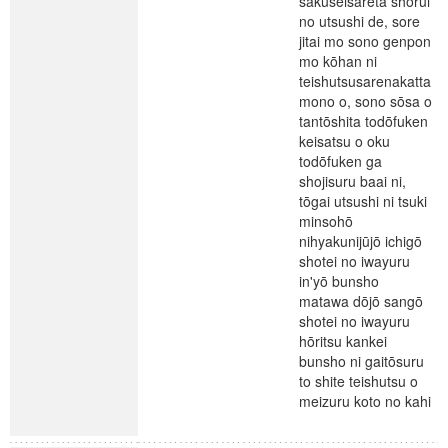
sakuseisareta shorui
no utsushi de, sore
jitai mo sono genpon
mo kōhan ni
teishutsusarenakatta
mono o, sono sōsa o
tantōshita todōfuken
keisatsu o oku
todōfuken ga
shojisuru baai ni,
tōgai utsushi ni tsuki
minsohō
nihyakunijūjō ichigō
shotei no iwayuru
in'yō bunsho
matawa dōjō sangō
shotei no iwayuru
hōritsu kankei
bunsho ni gaitōsuru
to shite teishutsu o
meizuru koto no kahi