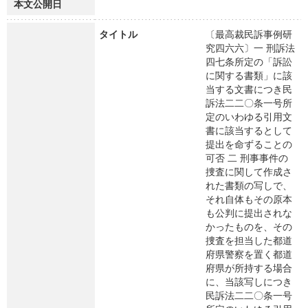
本文公開日
タイトル
〔最高裁民訴事例研
究四六六〕一 刑訴法
四七条所定の「訴訟
に関する書類」に該
当する文書につき民
訴法二二〇条一号所
定のいわゆる引用文
書に該当するとして
提出を命ずることの
可否 二 刑事事件の
捜査に関して作成さ
れた書類の写しで、
それ自体もその原本
も公判に提出されな
かったものを、その
捜査を担当した都道
府県警察を置く都道
府県が所持する場合
に、当該写しにつき
民訴法二二〇条一号