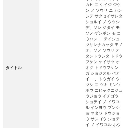
カヒ ニ ケイジ ジケ
ン ノ ソウサ ニ カン
シテ サクセイサレタ
ショルイ ノ ウツシ
デ、ソレ ジタイ モ
ソノ ゲンポン モ コ
ウハン ニ テイシュ
ツサレナカッタ モノ
オ、ソノ ソウサ オ
タントウシタ トドウ
フケン ケイサツ オ
オク トドウフケン
タイトル
ガ ショジスル バア
イ ニ、トウガイ ウ
ツシ ニ ツキ ミンソ
ホウ ニヒャクニジュ
ウジョウ イチゴウ
ショテイ ノ イワユ
ル インヨウ ブンシ
ョ マタワ ドウジョ
ウ サンゴウ ショテ
イ ノ イワユル ホウ