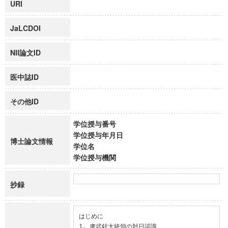
URI
JaLCDOI
NII論文ID
医中誌ID
その他ID
学位授与番号
学位授与年月日
博士論文情報
学位名
学位授与機関
抄録
はじめに

1. 盧武鉉大統領の対日認識
