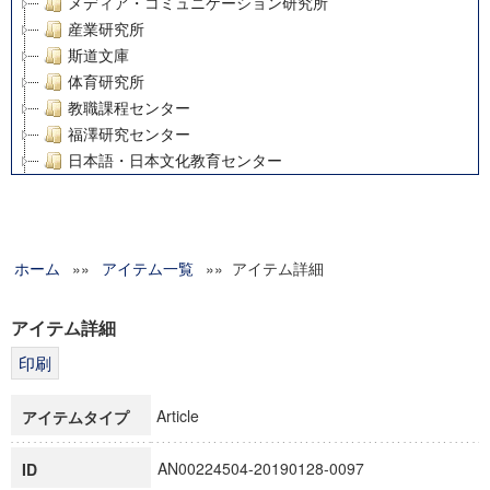
メディア・コミュニケーション研究所
産業研究所
斯道文庫
体育研究所
教職課程センター
福澤研究センター
日本語・日本文化教育センター
アート・センター
外国語教育研究センター
デジタルメディア・コンテンツ統合研究センター
ホーム
»»
グローバルリサーチインスティテュート
アイテム一覧
»» アイテム詳細
塾内助成報告書
科学研究費補助金研究成果報告書
アイテム詳細
21世紀COEプログラム
慶應義塾大学グローバルCOEプログラム市民社会ガバナンス
慶應義塾大学グローバルCOEプログラム論理と感性の先端的
Article
アイテムタイプ
博士課程教育リーディングプログラム「超成熟社会発展のサ
学術雑誌掲載論文等(8)
AN00224504-20190128-0097
ID
その他