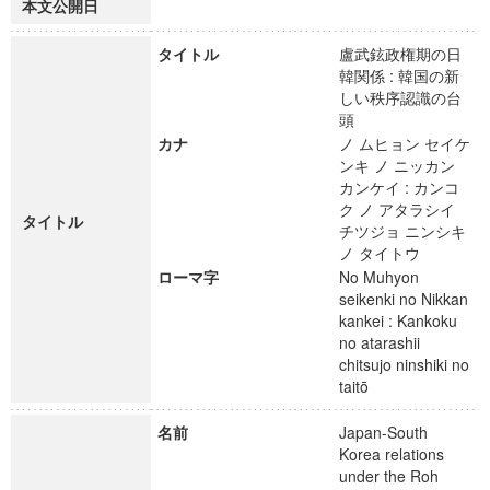
本文公開日
タイトル
盧武鉉政権期の日
韓関係 : 韓国の新
しい秩序認識の台
頭
カナ
ノ ムヒョン セイケ
ンキ ノ ニッカン
カンケイ : カンコ
ク ノ アタラシイ
タイトル
チツジョ ニンシキ
ノ タイトウ
ローマ字
No Muhyon
seikenki no Nikkan
kankei : Kankoku
no atarashii
chitsujo ninshiki no
taitō
名前
Japan-South
Korea relations
under the Roh