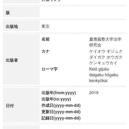
版
東京
出版地
名前
慶應義塾大学法学
研究会
カナ
ケイオウ ギジュク
ダイガク ホウガク
出版者
ケンキュウカイ
ローマ字
Keiō gijuku
daigaku hōgaku
kenkyūkai
出版年(from:yyyy)
2019
出版年(to:yyyy)
作成日(yyyy-mm-dd)
日付
更新日(yyyy-mm-dd)
記録日(yyyy-mm-dd)