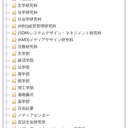
文学研究科
法学研究科
社会学研究科
(KBS)経営管理研究科
(SDM)システムデザイン・マネジメント研究科
(KMD)メディアデザイン研究科
法務研究科
文学部
経済学部
法学部
商学部
医学部
理工学部
湘南藤沢
薬学部
日吉紀要
メディアセンター
言語文化研究所