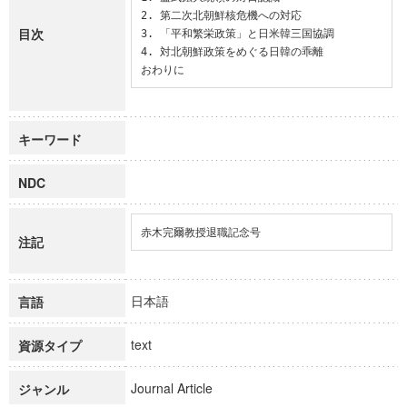
2. 第二次北朝鮮核危機への対応

目次
3. 「平和繁栄政策」と日米韓三国協調

4. 対北朝鮮政策をめぐる日韓の乖離

おわりに
キーワード
NDC
赤木完爾教授退職記念号
注記
日本語
言語
text
資源タイプ
Journal Article
ジャンル