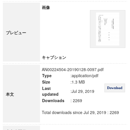
画像
プレビュー
キャプション
AN00224504-20190128-0097.pdf
Type
:application/pdf
Size
:1.3 MB
Last
Download
:Jul 29, 2019
本文
updated
Downloads
: 2269
Total downloads since Jul 29, 2019 : 2269