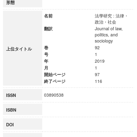
形態
名前
法學研究 : 法律・
政治・社会
翻訳
Journal of law,
politics, and
sociology
巻
92
上位タイトル
号
1
年
2019
月
1
開始ページ
97
終了ページ
116
03890538
ISSN
ISBN
DOI