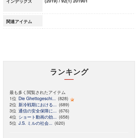
(2019) / 92(1) 201901
インデックス
関連アイテム
ランキング
最も多く閲覧されたアイテム
1位
Die Ghettogeschi...
(828)
2位
新冷戦期における...
(689)
3位
通信の安全保障に...
(676)
4位
ショート動画の効...
(658)
5位
J.S. ミルの社会...
(620)