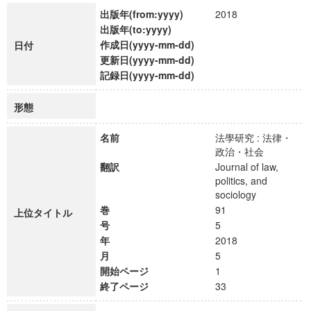
出版年(from:yyyy)
2018
出版年(to:yyyy)
作成日(yyyy-mm-dd)
日付
更新日(yyyy-mm-dd)
記録日(yyyy-mm-dd)
形態
名前
法學研究 : 法律・
政治・社会
翻訳
Journal of law,
politics, and
sociology
巻
91
上位タイトル
号
5
年
2018
月
5
開始ページ
1
終了ページ
33