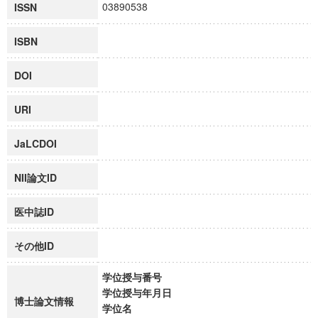
03890538
ISSN
ISBN
DOI
URI
JaLCDOI
NII論文ID
医中誌ID
その他ID
学位授与番号
学位授与年月日
博士論文情報
学位名