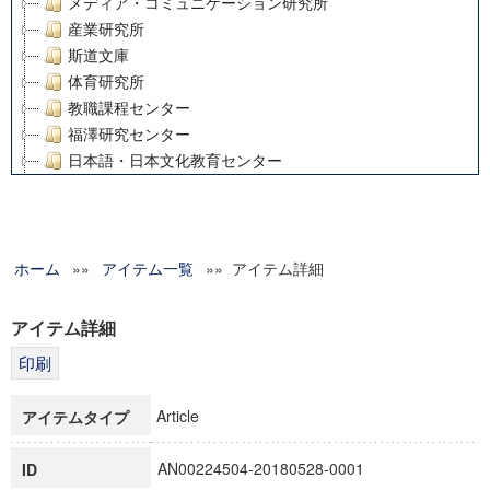
メディア・コミュニケーション研究所
産業研究所
斯道文庫
体育研究所
教職課程センター
福澤研究センター
日本語・日本文化教育センター
アート・センター
外国語教育研究センター
デジタルメディア・コンテンツ統合研究センター
ホーム
»»
グローバルリサーチインスティテュート
アイテム一覧
»» アイテム詳細
塾内助成報告書
科学研究費補助金研究成果報告書
アイテム詳細
21世紀COEプログラム
慶應義塾大学グローバルCOEプログラム市民社会ガバナンス
慶應義塾大学グローバルCOEプログラム論理と感性の先端的
Article
アイテムタイプ
博士課程教育リーディングプログラム「超成熟社会発展のサ
学術雑誌掲載論文等(8)
AN00224504-20180528-0001
ID
その他