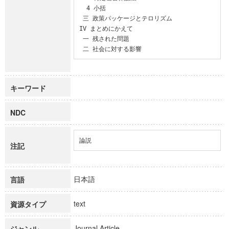
  4 小括

 三 政策パッケージとテロリズム

IV まとめにかえて

 一 残された問題

 二 社会に対する影響
キーワード
NDC
論説
注記
日本語
言語
text
資源タイプ
Journal Article
ジャンル