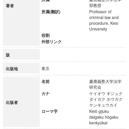
部教授
著者
所属(翻訳)
Professor of
criminal law and
procedure, Keio
University
役割
外部リンク
版
東京
出版地
名前
慶應義塾大学法学
研究会
カナ
ケイオウ ギジュク
ダイガク ホウガク
出版者
ケンキュウカイ
ローマ字
Keiō gijuku
daigaku hōgaku
kenkyūkai