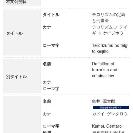
本文公開日
タイトル
テロリズムの定義
と刑事法
カナ
テロリズム ノ テイ
ギ ト ケイジホウ
タイトル
ローマ字
Terorizumu no teigi
to keijihō
名前
Definition of
terrorism and
criminal law
別タイトル
カナ
ローマ字
名前
亀井, 源太郎
カナ
カメイ, ゲンタロウ
ローマ字
Kamei, Gentaro
所属
慶應義塾大学法学