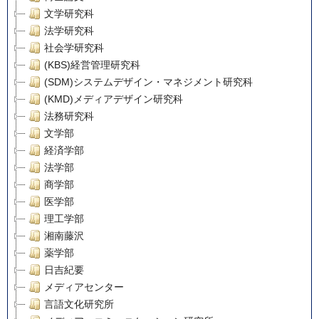
文学研究科
法学研究科
社会学研究科
(KBS)経営管理研究科
(SDM)システムデザイン・マネジメント研究科
(KMD)メディアデザイン研究科
法務研究科
文学部
経済学部
法学部
商学部
医学部
理工学部
湘南藤沢
薬学部
日吉紀要
メディアセンター
言語文化研究所