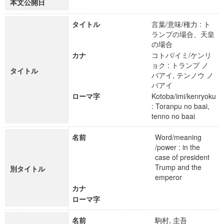
本文公開日
タイトル
言葉/意味/権力 : ト
ランプの場合、天皇
の場合
カナ
コトバ/イミ/ケンリ
ョク : トランプ ノ
タイトル
バアイ, テンノウ ノ
バアイ
ローマ字
Kotoba/imi/kenryoku
: Toranpu no baai,
tenno no baai
名前
Word/meaning
/power : in the
case of president
Trump and the
別タイトル
emperor
カナ
ローマ字
名前
駒村, 圭吾