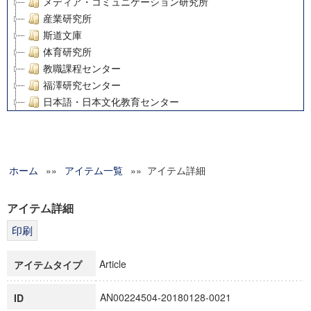
メディア・コミュニケーション研究所
産業研究所
斯道文庫
体育研究所
教職課程センター
福澤研究センター
日本語・日本文化教育センター
アート・センター
外国語教育研究センター
デジタルメディア・コンテンツ統合研究センター
ホーム
»»
グローバルリサーチインスティテュート
アイテム一覧
»» アイテム詳細
塾内助成報告書
科学研究費補助金研究成果報告書
アイテム詳細
21世紀COEプログラム
慶應義塾大学グローバルCOEプログラム市民社会ガバナンス
慶應義塾大学グローバルCOEプログラム論理と感性の先端的
Article
アイテムタイプ
博士課程教育リーディングプログラム「超成熟社会発展のサ
学術雑誌掲載論文等(8)
AN00224504-20180128-0021
ID
その他