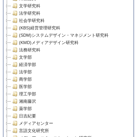
文学研究科
法学研究科
社会学研究科
(KBS)経営管理研究科
(SDM)システムデザイン・マネジメント研究科
(KMD)メディアデザイン研究科
法務研究科
文学部
経済学部
法学部
商学部
医学部
理工学部
湘南藤沢
薬学部
日吉紀要
メディアセンター
言語文化研究所