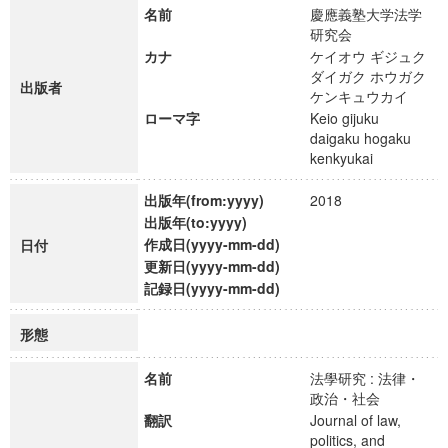
名前
慶應義塾大学法学
研究会
カナ
ケイオウ ギジュク
ダイガク ホウガク
出版者
ケンキュウカイ
ローマ字
Keio gijuku
daigaku hogaku
kenkyukai
出版年(from:yyyy)
2018
出版年(to:yyyy)
作成日(yyyy-mm-dd)
日付
更新日(yyyy-mm-dd)
記録日(yyyy-mm-dd)
形態
名前
法學研究 : 法律・
政治・社会
翻訳
Journal of law,
politics, and