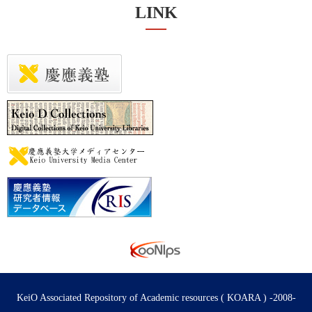
LINK
KeiO Associated Repository of Academic resources ( KOARA ) -2008-