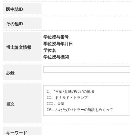
医中誌ID
その他ID
学位授与番号
学位授与年月日
博士論文情報
学位名
学位授与機関
抄録
I. "言葉/意味/権力"の磁場

II. ドナルド・トランプ

目次
III. 天皇

IV. ふたたびバトラーの所説をめぐって
キーワード