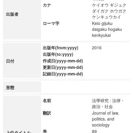
カナ
ケイオウ ギジュク
ダイガク ホウガク
出版者
ケンキュウカイ
ローマ字
Keio gijuku
daigaku hogaku
kenkyukai
出版年(from:yyyy)
2016
出版年(to:yyyy)
作成日(yyyy-mm-dd)
日付
更新日(yyyy-mm-dd)
記録日(yyyy-mm-dd)
形態
名前
法學研究 : 法律・
政治・社会
翻訳
Journal of law,
politics, and
sociology
巻
89
上位タイトル