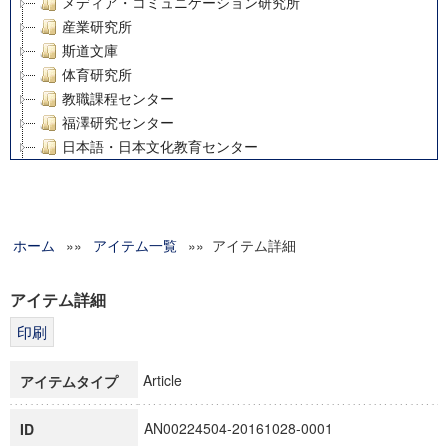
メディア・コミュニケーション研究所
産業研究所
斯道文庫
体育研究所
教職課程センター
福澤研究センター
日本語・日本文化教育センター
アート・センター
外国語教育研究センター
デジタルメディア・コンテンツ統合研究センター
ホーム
»»
グローバルリサーチインスティテュート
アイテム一覧
»» アイテム詳細
塾内助成報告書
科学研究費補助金研究成果報告書
アイテム詳細
21世紀COEプログラム
慶應義塾大学グローバルCOEプログラム市民社会ガバナンス
慶應義塾大学グローバルCOEプログラム論理と感性の先端的
Article
アイテムタイプ
博士課程教育リーディングプログラム「超成熟社会発展のサ
学術雑誌掲載論文等(8)
AN00224504-20161028-0001
ID
その他