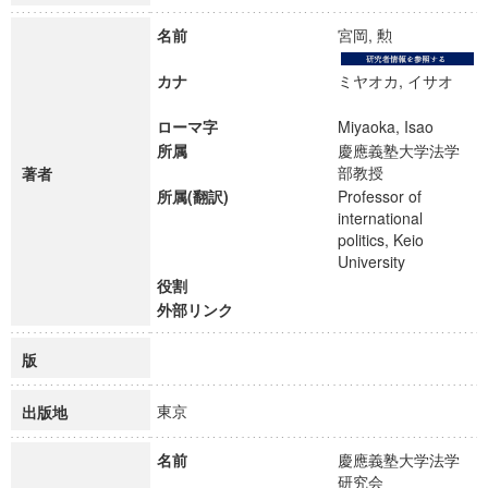
名前
宮岡, 勲
カナ
ミヤオカ, イサオ
ローマ字
Miyaoka, Isao
所属
慶應義塾大学法学
部教授
著者
所属(翻訳)
Professor of
international
politics, Keio
University
役割
外部リンク
版
東京
出版地
名前
慶應義塾大学法学
研究会