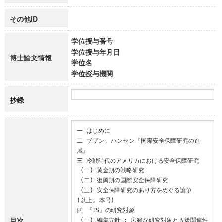
その他ID
学位授与番号
学位授与年月日
博士論文情報
学位名
学位授与機関
抄録
一 はじめに

二 ブザン, ハンセン『国際安全保障研究の進
展』

三 冷戦時代のアメリカにおける安全保障研究

 (一) 黄金期の戦略研究

 (二) 復興期の国際安全保障研究

 (三) 安全保障研究のあり方をめぐる論争

(以上, 本号)

四 『IS』の研究対象

目次
 (一) 編集方針 : 広範な研究対象と政策関連性
