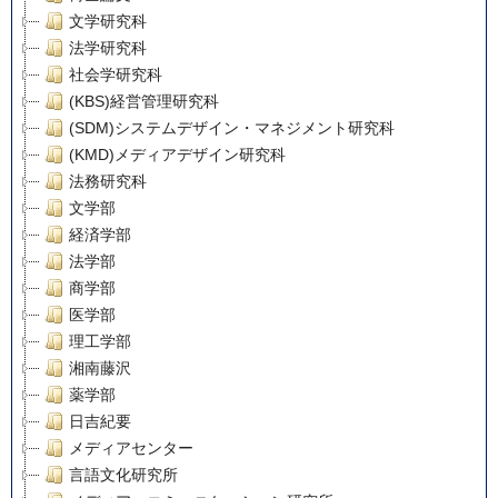
文学研究科
法学研究科
社会学研究科
(KBS)経営管理研究科
(SDM)システムデザイン・マネジメント研究科
(KMD)メディアデザイン研究科
法務研究科
文学部
経済学部
法学部
商学部
医学部
理工学部
湘南藤沢
薬学部
日吉紀要
メディアセンター
言語文化研究所