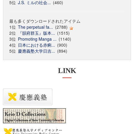
5位
J.S. ミルの社会...
(460)
最も多くダウンロードされたアイテム
1位
The perpetual fa...
(2788)
2位
『韻府群玉』版本...
(1515)
3位
Promoting Manga ...
(1140)
4位
日本における赤痢...
(900)
5位
慶應義塾大学日吉...
(894)
LINK