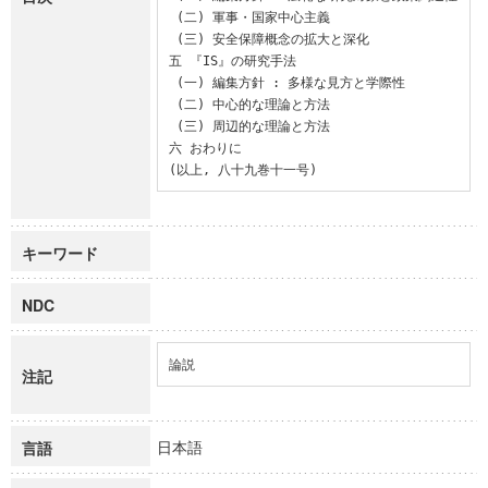
 (二) 軍事・国家中心主義

 (三) 安全保障概念の拡大と深化

五 『IS』の研究手法

 (一) 編集方針 : 多様な見方と学際性

 (二) 中心的な理論と方法

 (三) 周辺的な理論と方法

六 おわりに

(以上, 八十九巻十一号)
キーワード
NDC
論説
注記
日本語
言語