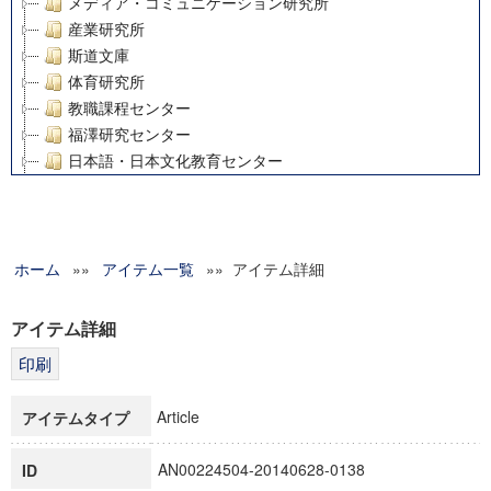
メディア・コミュニケーション研究所
産業研究所
斯道文庫
体育研究所
教職課程センター
福澤研究センター
日本語・日本文化教育センター
アート・センター
外国語教育研究センター
デジタルメディア・コンテンツ統合研究センター
ホーム
»»
グローバルリサーチインスティテュート
アイテム一覧
»» アイテム詳細
塾内助成報告書
科学研究費補助金研究成果報告書
アイテム詳細
21世紀COEプログラム
慶應義塾大学グローバルCOEプログラム市民社会ガバナンス
慶應義塾大学グローバルCOEプログラム論理と感性の先端的
Article
アイテムタイプ
博士課程教育リーディングプログラム「超成熟社会発展のサ
学術雑誌掲載論文等(8)
AN00224504-20140628-0138
ID
その他