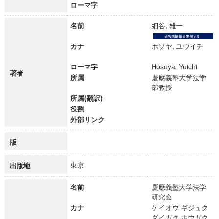
ローマ字
名前
細谷, 雄一
カナ
ホソヤ, ユウイチ
ローマ字
Hosoya, Yuichi
著者
所属
慶應義塾大学法学
部教授
所属(翻訳)
役割
外部リンク
版
東京
出版地
名前
慶應義塾大学法学
研究会
カナ
ケイオウ ギジュク
ダイガク ホウガク