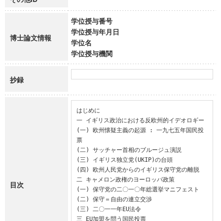
学位授与番号
学位授与年月日
博士論文情報
学位名
学位授与機関
抄録
はじめに

一 イギリス政治における反欧州的イデオロギー

(一) 欧州懐疑主義の起源 : 一九七五年国民投
票

(二) サッチャー首相のブルージュ演説

(三) イギリス独立党(UKIP)の台頭

(四) 欧州人民党からのイギリス保守党の離脱

二 キャメロン政権のヨーロッパ政策

目次
(一) 保守党の二〇一〇年総選挙マニフェスト

(二) 保守＝自由の連立交渉

(三) 二〇一一年EU法令

三 EU加盟を問う国民投票
