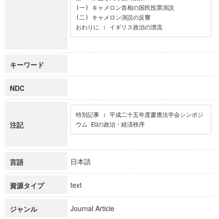
(一) キャメロン首相の国民投票演説

(二) キャメロン演説の反響

おわりに : イギリス政治の漂流
キーワード
NDC
特別記事 : 平成二十五年度慶應法学会シンポジ
注記
ウム EUの政治・経済秩序
日本語
言語
text
資源タイプ
Journal Article
ジャンル