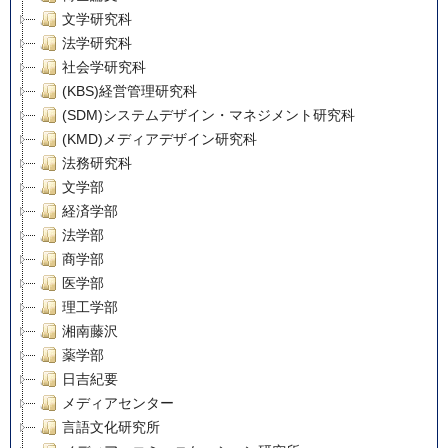
文学研究科
法学研究科
社会学研究科
(KBS)経営管理研究科
(SDM)システムデザイン・マネジメント研究科
(KMD)メディアデザイン研究科
法務研究科
文学部
経済学部
法学部
商学部
医学部
理工学部
湘南藤沢
薬学部
日吉紀要
メディアセンター
言語文化研究所