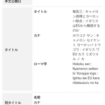
本文公開日
タイトル
報告三 : キャメロ
ン政権とヨーロッ
パ統合 : イギリス
はEUから離脱する
のか
カナ
ホウコク サン : キ
ャメロン セイケン
ト ヨーロッパ トウ
ゴウ : イギリス ワ
タイトル
EU カラ リダツス
ル ノ カ
ローマ字
Hokoku san :
Kyameron seiken
to Yoroppa togo :
Igirisu wa EU kara
ridatsusuru no ka
名前
カナ
別タイトル