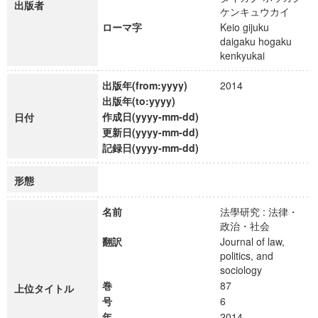
出版者
ケンキュウカイ
ローマ字
Keio gijuku
daigaku hogaku
kenkyukai
出版年(from:yyyy)
2014
出版年(to:yyyy)
作成日(yyyy-mm-dd)
日付
更新日(yyyy-mm-dd)
記録日(yyyy-mm-dd)
形態
名前
法學研究 : 法律・
政治・社会
翻訳
Journal of law,
politics, and
sociology
巻
87
上位タイトル
号
6
年
2014