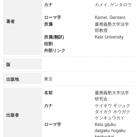
カナ
カメイ, ゲンタロウ
ローマ字
Kamei, Gentaro
著者
所属
慶應義塾大学法学
部教授
所属(翻訳)
Keio University
役割
外部リンク
版
東京
出版地
名前
慶應義塾大学法学
研究会
カナ
ケイオウ ギジュク
ダイガク ホウガク
出版者
ケンキュウカイ
ローマ字
Keio gijuku
daigaku hogaku
kenkyukai