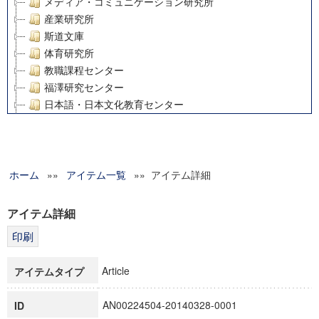
メディア・コミュニケーション研究所
産業研究所
斯道文庫
体育研究所
教職課程センター
福澤研究センター
日本語・日本文化教育センター
アート・センター
外国語教育研究センター
デジタルメディア・コンテンツ統合研究センター
ホーム
»»
グローバルリサーチインスティテュート
アイテム一覧
»» アイテム詳細
塾内助成報告書
科学研究費補助金研究成果報告書
アイテム詳細
21世紀COEプログラム
慶應義塾大学グローバルCOEプログラム市民社会ガバナンス
慶應義塾大学グローバルCOEプログラム論理と感性の先端的
Article
アイテムタイプ
博士課程教育リーディングプログラム「超成熟社会発展のサ
学術雑誌掲載論文等(8)
AN00224504-20140328-0001
ID
その他