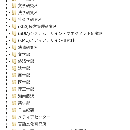
文学研究科
法学研究科
社会学研究科
(KBS)経営管理研究科
(SDM)システムデザイン・マネジメント研究科
(KMD)メディアデザイン研究科
法務研究科
文学部
経済学部
法学部
商学部
医学部
理工学部
湘南藤沢
薬学部
日吉紀要
メディアセンター
言語文化研究所