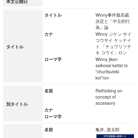
本文公開日
タイトル
Winny事件最高裁
決定と「中立的行
為」論
カナ
Winny ジケン サイ
コウサイ ケッテイ
ト 「チュウリツテ
タイトル
キ コウイ」ロン
ローマ字
Winny jiken
saikosai kettei to
"churitsuteki
koi"ron
名前
Rethinking on
concept of
accessory
別タイトル
カナ
ローマ字
名前
亀井, 源太郎