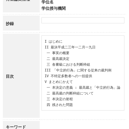
学位名
学位授与機関
抄録
I はじめに

II 最決平成二三年一二月一九日

 一 事実の概要

 二 最高裁決定

 三 各審級における判断枠組

III 「中立的行為」に関する従来の裁判例

目次
IV 不特定多数者への一括提供

V まとめにかえて

 一 本決定の意義 : 最高裁と「中立的行為」論

 二 最高裁の判断枠組について

 三 本決定の射程

 四 残された問題
キーワード