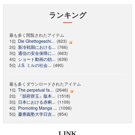
ランキング
最も多く閲覧されたアイテム
1位
Die Ghettogeschi...
(823)
2位
新冷戦期における...
(766)
3位
通信の安全保障に...
(663)
4位
ショート動画の効...
(639)
5位
J.S. ミルの社会...
(490)
最も多くダウンロードされたアイテム
1位
The perpetual fa...
(2646)
2位
『韻府群玉』版本...
(1518)
3位
日本における赤痢...
(1109)
4位
Promoting Manga ...
(1096)
5位
慶應義塾大学日吉...
(854)
LINK