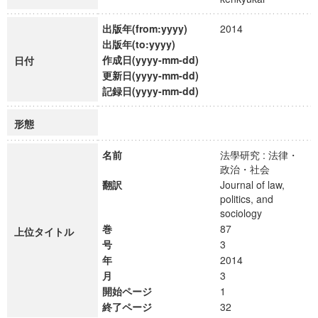
出版年(from:yyyy)
2014
出版年(to:yyyy)
作成日(yyyy-mm-dd)
日付
更新日(yyyy-mm-dd)
記録日(yyyy-mm-dd)
形態
名前
法學研究 : 法律・
政治・社会
翻訳
Journal of law,
politics, and
sociology
巻
87
上位タイトル
号
3
年
2014
月
3
開始ページ
1
終了ページ
32