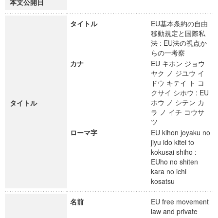
本文公開日
タイトル
EU基本条約の自由
移動規定と国際私
法 : EU法の視点か
らの一考察
カナ
EU キホン ジョウ
ヤク ノ ジユウ イ
ドウ キテイ ト コ
クサイ シホウ : EU
ホウ ノ シテン カ
タイトル
ラ ノ イチ コウサ
ツ
ローマ字
EU kihon joyaku no
jiyu ido kitei to
kokusai shiho :
EUho no shiten
kara no ichi
kosatsu
名前
EU free movement
law and private