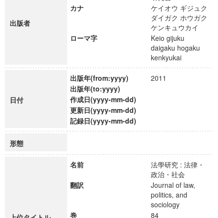
カナ
ケイオウ ギジュク
ダイガク ホウガク
出版者
ケンキュウカイ
ローマ字
Keio gijuku
daigaku hogaku
kenkyukai
出版年(from:yyyy)
2011
出版年(to:yyyy)
作成日(yyyy-mm-dd)
日付
更新日(yyyy-mm-dd)
記録日(yyyy-mm-dd)
形態
名前
法學研究 : 法律・
政治・社会
翻訳
Journal of law,
politics, and
sociology
巻
84
上位タイトル