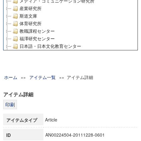
メディア・コミュニケーション研究所
産業研究所
斯道文庫
体育研究所
教職課程センター
福澤研究センター
日本語・日本文化教育センター
アート・センター
外国語教育研究センター
デジタルメディア・コンテンツ統合研究センター
ホーム
»»
グローバルリサーチインスティテュート
アイテム一覧
»» アイテム詳細
塾内助成報告書
科学研究費補助金研究成果報告書
アイテム詳細
21世紀COEプログラム
慶應義塾大学グローバルCOEプログラム市民社会ガバナンス
慶應義塾大学グローバルCOEプログラム論理と感性の先端的
Article
アイテムタイプ
博士課程教育リーディングプログラム「超成熟社会発展のサ
学術雑誌掲載論文等(8)
AN00224504-20111228-0601
ID
その他