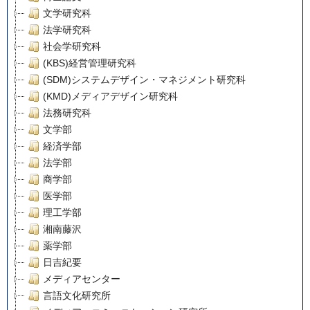
文学研究科
法学研究科
社会学研究科
(KBS)経営管理研究科
(SDM)システムデザイン・マネジメント研究科
(KMD)メディアデザイン研究科
法務研究科
文学部
経済学部
法学部
商学部
医学部
理工学部
湘南藤沢
薬学部
日吉紀要
メディアセンター
言語文化研究所