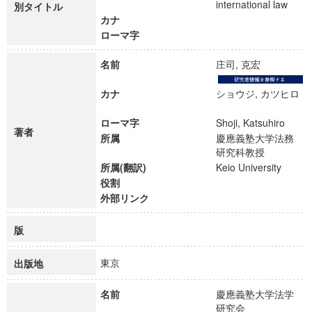
international law
別タイトル
カナ
ローマ字
名前
庄司, 克宏
カナ
ショウジ, カツヒロ
ローマ字
Shoji, Katsuhiro
著者
所属
慶應義塾大学法務
研究科教授
所属(翻訳)
Keio University
役割
外部リンク
版
東京
出版地
名前
慶應義塾大学法学
研究会