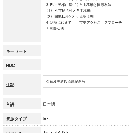
3 EU市民権に基づく自由移動と国際私法

(1) EU市民の姓と自由移動

(2) 国際私法と相互承認原則

4 結語に代えて -「市場アクセス」アプローチ
と国際私法
キーワード
NDC
斎藤和夫教授退職記念号
注記
日本語
言語
text
資源タイプ
Journal Article
ジャンル