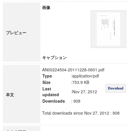
画像
プレビュー
キャプション
AN00224504-20111228-0601.pdf
Type
:application/pdf
Size
:753.9 KB
Last
Download
:Nov 27, 2012
本文
updated
Downloads
: 908
Total downloads since Nov 27, 2012 : 908