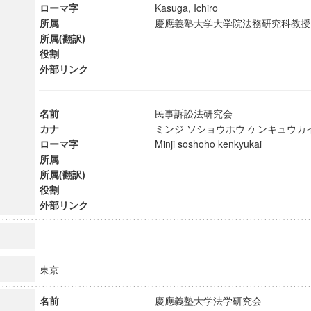
ローマ字
Kasuga, Ichiro
所属
慶應義塾大学大学院法務研究科
所属(翻訳)
役割
外部リンク
名前
民事訴訟法研究会
カナ
ミンジ ソショウホウ ケンキュウ
ローマ字
Minji soshoho kenkyukai
所属
所属(翻訳)
役割
外部リンク
東京
名前
慶應義塾大学法学研究会