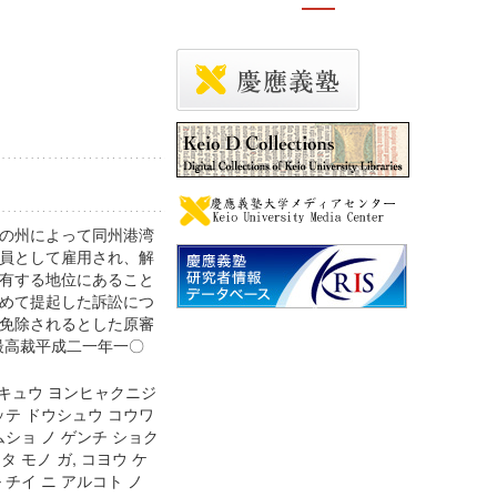
の州によって同州港湾
員として雇用され、解
有する地位にあること
めて提起した訴訟につ
免除されるとした原審
最高裁平成二一年一〇
ンキュウ ヨンヒャクニジ
ッテ ドウシュウ コウワ
ムショ ノ ゲンチ ショク
 モノ ガ, コヨウ ケ
 チイ ニ アルコト ノ