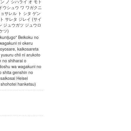
ン ノ シハライ オ モト
 ドウシュウ ワ ワガクニ
ョサレル ト シタ ゲン
 ト サレタ ジレイ (サイ
ン ジュウガツ ジュウロ
ンケツ)
akunijugo" Beikoku no
wagakuni ni okeru
koyosare, kaikosareta
yusuru chii ni arukoto
 no shiharai o
, doshu wa wagakuni no
o shita genshin no
(saikosai Heisei
ini shohotei hanketsu)