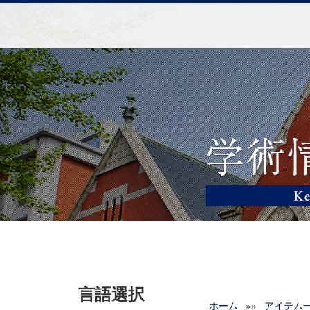
言語選択
ホーム
»»
アイテム