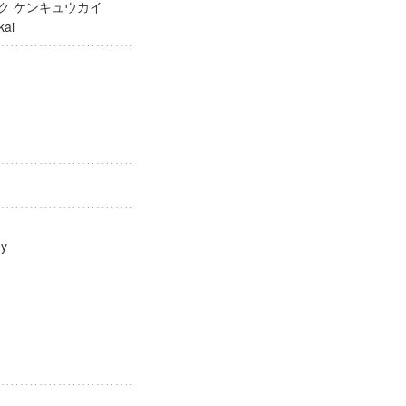
ガク ケンキュウカイ
yukai
ology