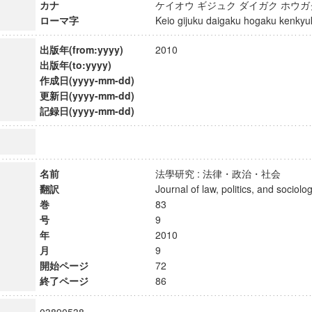
カナ
ケイオウ ギジュク ダイガク ホウ
ローマ字
Keio gijuku daigaku hogaku kenk
出版年(from:yyyy)
2010
出版年(to:yyyy)
作成日(yyyy-mm-dd)
更新日(yyyy-mm-dd)
記録日(yyyy-mm-dd)
名前
法學研究 : 法律・政治・社会
翻訳
Journal of law, politics, and soci
巻
83
号
9
年
2010
月
9
開始ページ
72
終了ページ
86