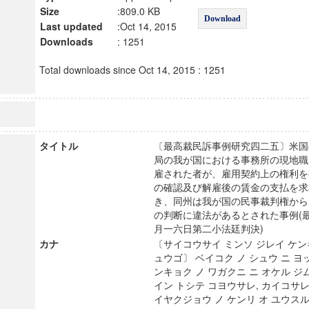
Size
:809.0 KB
Download
Last updated
:Oct 14, 2015
Downloads
: 1251
Total downloads since Oct 14, 2015 : 1251
タイトル
〔最高裁民訴事例研究四二五〕米国
局の我が国における事務所の現地職
雇された者が、雇用契約上の権利を
の確認及び解雇後の賃金の支払を求
き、同州は我が国の民事裁判権から
の判断に違法があるとされた事例(
月一六日第二小法廷判決)
カナ
〔サイコウサイ ミンソ ジレイ ケ
ュウゴ〕 ベイコク ノ シュウ ニ ヨ
ンキョク ノ ワガクニ ニ オケル ジ
イン トシテ コヨウサレ, カイコサレタ
イヤクジョウ ノ ケンリ オ ユウスル