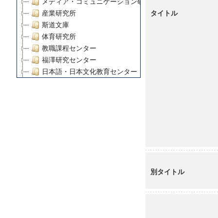
メディア・コミュニケーション研究所
タイトル
産業研究所
斯道文庫
体育研究所
教職課程センター
福澤研究センター
日本語・日本文化教育センター
アート・センター
外国語教育研究センター
デジタルメディア・コンテンツ統合研究センター
グローバルリサーチインスティテュート
塾内助成報告書
科学研究費補助金研究成果報告書
21世紀COEプログラム
慶應義塾大学グローバルCOEプログラム市民社会ガバナ
別タイトル
慶應義塾大学グローバルCOEプログラム論理と感性の先
博士課程教育リーディングプログラム「超成熟社会発展
学術雑誌掲載論文等(8)
その他