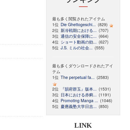
最も多く閲覧されたアイテム
1位
Die Ghettogeschi...
(829)
2位
新冷戦期における...
(707)
3位
通信の安全保障に...
(664)
4位
ショート動画の効...
(627)
5位
J.S. ミルの社会...
(555)
最も多くダウンロードされたアイ
テム
1位
The perpetual fa...
(2583)
2位
『韻府群玉』版本...
(1531)
3位
日本における赤痢...
(1191)
4位
Promoting Manga ...
(1046)
5位
慶應義塾大学日吉...
(850)
LINK