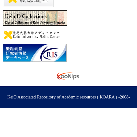
KeiO Associated Repository of Academic resources ( KOARA ) -2008-