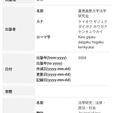
名前
慶應義塾大学法学
研究会
カナ
ケイオウ ギジュク
ダイガク ホウガク
出版者
ケンキュウカイ
ローマ字
Keio gijuku
daigaku hogaku
kenkyukai
出版年(from:yyyy)
2009
出版年(to:yyyy)
作成日(yyyy-mm-dd)
日付
更新日(yyyy-mm-dd)
記録日(yyyy-mm-dd)
形態
名前
法學研究 : 法律・
政治・社会