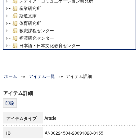
メディア・コミュニケーション研究所
産業研究所
斯道文庫
体育研究所
教職課程センター
福澤研究センター
日本語・日本文化教育センター
アート・センター
外国語教育研究センター
デジタルメディア・コンテンツ統合研究センター
ホーム
»»
グローバルリサーチインスティテュート
アイテム一覧
»» アイテム詳細
塾内助成報告書
科学研究費補助金研究成果報告書
アイテム詳細
21世紀COEプログラム
慶應義塾大学グローバルCOEプログラム市民社会ガバナンス
慶應義塾大学グローバルCOEプログラム論理と感性の先端的
Article
アイテムタイプ
博士課程教育リーディングプログラム「超成熟社会発展のサ
学術雑誌掲載論文等(8)
AN00224504-20091028-0155
ID
その他