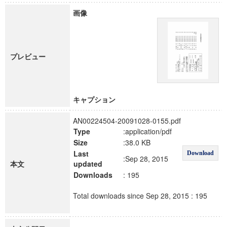
画像
プレビュー
キャプション
AN00224504-20091028-0155.pdf
Type
:application/pdf
Size
:38.0 KB
Last
Download
:Sep 28, 2015
本文
updated
Downloads
: 195
Total downloads since Sep 28, 2015 : 195