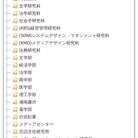
文学研究科
法学研究科
社会学研究科
(KBS)経営管理研究科
(SDM)システムデザイン・マネジメント研究科
(KMD)メディアデザイン研究科
法務研究科
文学部
経済学部
法学部
商学部
医学部
理工学部
湘南藤沢
薬学部
日吉紀要
メディアセンター
言語文化研究所