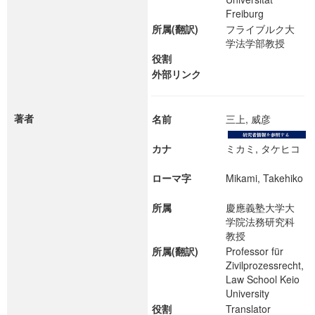
Freiburg
所属(翻訳)
フライブルク大
学法学部教授
役割
外部リンク
著者
名前
三上, 威彦
カナ
ミカミ, タケヒコ
ローマ字
Mikami, Takehiko
所属
慶應義塾大学大
学院法務研究科
教授
所属(翻訳)
Professor für
Zivilprozessrecht,
Law School Keio
University
役割
Translator