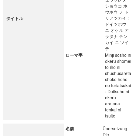
ショウコ ホ
ウホウ ノ ト
リアツカイ :
タイトル
ドイツホウ
ニ オケル ア
ラタナ テン
カイ ニ ツイ
テ
ローマ字
Minji sosho ni
okeru shomei
to iho ni
shushusareta
shoko hoho
no toriatsukai
: Doitsuho ni
okeru
aratana
tenkai ni
tsuite
名前
Übersetzung :
Die