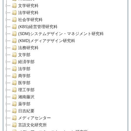
文学研究科
法学研究科
社会学研究科
(KBS)経営管理研究科
(SDM)システムデザイン・マネジメント研究科
(KMD)メディアデザイン研究科
法務研究科
文学部
経済学部
法学部
商学部
医学部
理工学部
湘南藤沢
薬学部
日吉紀要
メディアセンター
言語文化研究所