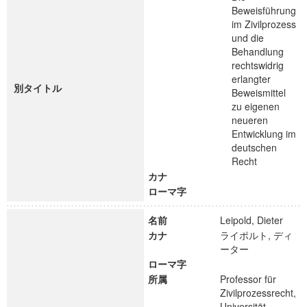
Beweisführung
im Zivilprozess
und die
Behandlung
rechtswidrig
erlangter
別タイトル
Beweismittel
zu eigenen
neueren
Entwicklung im
deutschen
Recht
カナ
ローマ字
名前
Leipold, Dieter
カナ
ライポルト, ディ
ーター
ローマ字
所属
Professor für
Zivilprozessrecht,
Universität