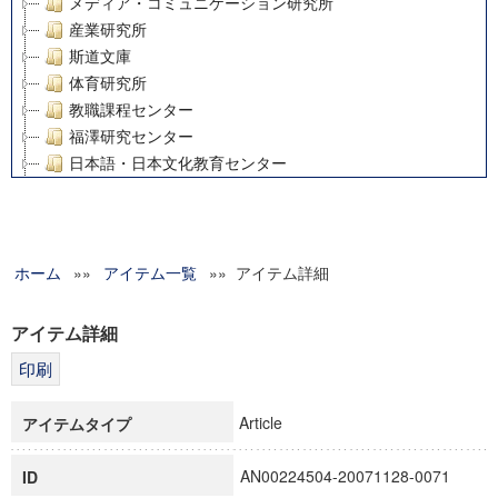
メディア・コミュニケーション研究所
産業研究所
斯道文庫
体育研究所
教職課程センター
福澤研究センター
日本語・日本文化教育センター
アート・センター
外国語教育研究センター
デジタルメディア・コンテンツ統合研究センター
ホーム
»»
グローバルリサーチインスティテュート
アイテム一覧
»» アイテム詳細
塾内助成報告書
科学研究費補助金研究成果報告書
アイテム詳細
21世紀COEプログラム
慶應義塾大学グローバルCOEプログラム市民社会ガバナンス
慶應義塾大学グローバルCOEプログラム論理と感性の先端的
Article
アイテムタイプ
博士課程教育リーディングプログラム「超成熟社会発展のサ
学術雑誌掲載論文等(8)
AN00224504-20071128-0071
ID
その他