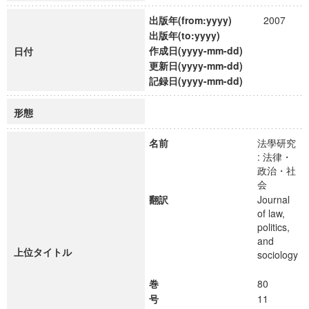
出版年(from:yyyy)
2007
出版年(to:yyyy)
作成日(yyyy-mm-dd)
日付
更新日(yyyy-mm-dd)
記録日(yyyy-mm-dd)
形態
名前
法學研究
: 法律・
政治・社
会
翻訳
Journal
of law,
politics,
and
上位タイトル
sociology
巻
80
号
11