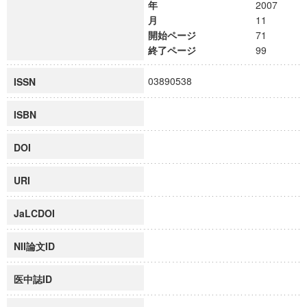
年
2007
月
11
開始ページ
71
終了ページ
99
03890538
ISSN
ISBN
DOI
URI
JaLCDOI
NII論文ID
医中誌ID