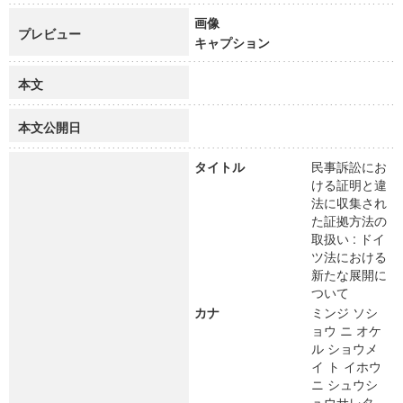
画像
プレビュー
キャプション
本文
本文公開日
タイトル
民事訴訟にお
ける証明と違
法に収集され
た証拠方法の
取扱い : ドイ
ツ法における
新たな展開に
ついて
カナ
ミンジ ソシ
ョウ ニ オケ
ル ショウメ
イ ト イホウ
ニ シュウシ
ュウサレタ