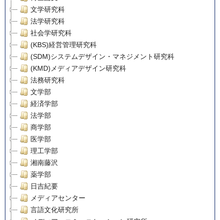
文学研究科
法学研究科
社会学研究科
(KBS)経営管理研究科
(SDM)システムデザイン・マネジメント研究科
(KMD)メディアデザイン研究科
法務研究科
文学部
経済学部
法学部
商学部
医学部
理工学部
湘南藤沢
薬学部
日吉紀要
メディアセンター
言語文化研究所