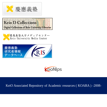
KeiO Associated Repository of Academic resources ( KOARA ) -2008-