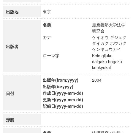
東京
出版地
名前
慶應義塾大学法学
研究会
カナ
ケイオウ ギジュク
ダイガク ホウガク
出版者
ケンキュウカイ
ローマ字
Keio gijuku
daigaku hogaku
kenkyukai
出版年(from:yyyy)
2004
出版年(to:yyyy)
作成日(yyyy-mm-dd)
日付
更新日(yyyy-mm-dd)
記録日(yyyy-mm-dd)
形態
名前
法學研究 : 法律・