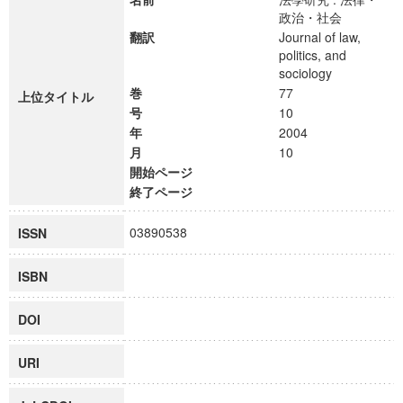
政治・社会
翻訳
Journal of law,
politics, and
sociology
巻
77
上位タイトル
号
10
年
2004
月
10
開始ページ
終了ページ
03890538
ISSN
ISBN
DOI
URI