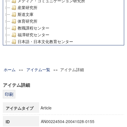
メディア・コミュニケーション研究所
産業研究所
斯道文庫
体育研究所
教職課程センター
福澤研究センター
日本語・日本文化教育センター
アート・センター
外国語教育研究センター
デジタルメディア・コンテンツ統合研究センター
ホーム
»»
グローバルリサーチインスティテュート
アイテム一覧
»» アイテム詳細
塾内助成報告書
科学研究費補助金研究成果報告書
アイテム詳細
21世紀COEプログラム
慶應義塾大学グローバルCOEプログラム市民社会ガバナンス
慶應義塾大学グローバルCOEプログラム論理と感性の先端的
Article
アイテムタイプ
博士課程教育リーディングプログラム「超成熟社会発展のサ
学術雑誌掲載論文等(8)
AN00224504-20041028-0155
ID
その他