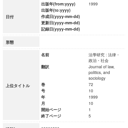
出版年(from:yyyy)
1999
出版年(to:yyyy)
作成日(yyyy-mm-dd)
日付
更新日(yyyy-mm-dd)
記録日(yyyy-mm-dd)
形態
名前
法學研究 : 法律・
政治・社会
翻訳
Journal of law,
politics, and
sociology
巻
72
上位タイトル
号
10
年
1999
月
10
開始ページ
1
終了ページ
5