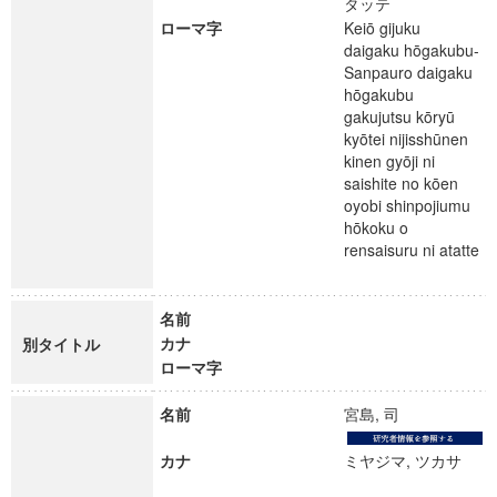
タッテ
ローマ字
Keiō gijuku
daigaku hōgakubu-
Sanpauro daigaku
hōgakubu
gakujutsu kōryū
kyōtei nijisshūnen
kinen gyōji ni
saishite no kōen
oyobi shinpojiumu
hōkoku o
rensaisuru ni atatte
名前
カナ
別タイトル
ローマ字
名前
宮島, 司
カナ
ミヤジマ, ツカサ