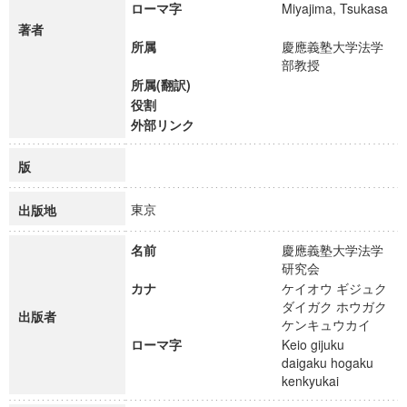
ローマ字
Miyajima, Tsukasa
著者
所属
慶應義塾大学法学
部教授
所属(翻訳)
役割
外部リンク
版
東京
出版地
名前
慶應義塾大学法学
研究会
カナ
ケイオウ ギジュク
ダイガク ホウガク
出版者
ケンキュウカイ
ローマ字
Keio gijuku
daigaku hogaku
kenkyukai