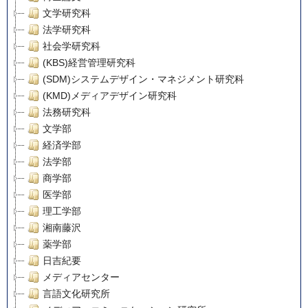
文学研究科
法学研究科
社会学研究科
(KBS)経営管理研究科
(SDM)システムデザイン・マネジメント研究科
(KMD)メディアデザイン研究科
法務研究科
文学部
経済学部
法学部
商学部
医学部
理工学部
湘南藤沢
薬学部
日吉紀要
メディアセンター
言語文化研究所