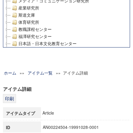
メディア・コミュニケーション研究所
産業研究所
斯道文庫
体育研究所
教職課程センター
福澤研究センター
日本語・日本文化教育センター
アート・センター
外国語教育研究センター
デジタルメディア・コンテンツ統合研究センター
ホーム
»»
グローバルリサーチインスティテュート
アイテム一覧
»» アイテム詳細
塾内助成報告書
科学研究費補助金研究成果報告書
アイテム詳細
21世紀COEプログラム
慶應義塾大学グローバルCOEプログラム市民社会ガバナンス
慶應義塾大学グローバルCOEプログラム論理と感性の先端的
Article
アイテムタイプ
博士課程教育リーディングプログラム「超成熟社会発展のサ
学術雑誌掲載論文等(8)
AN00224504-19991028-0001
ID
その他