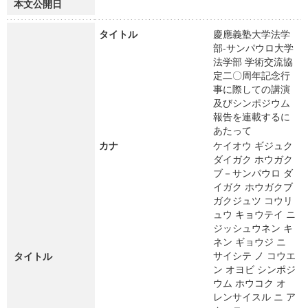
本文公開日
タイトル
慶應義塾大学法学
部-サンパウロ大学
法学部 学術交流協
定二〇周年記念行
事に際しての講演
及びシンポジウム
報告を連載するに
あたって
カナ
ケイオウ ギジュク
ダイガク ホウガク
ブ－サンパウロ ダ
イガク ホウガクブ
ガクジュツ コウリ
ュウ キョウテイ ニ
ジッシュウネン キ
ネン ギョウジ ニ
サイシテ ノ コウエ
タイトル
ン オヨビ シンポジ
ウム ホウコク オ
レンサイスル ニ ア