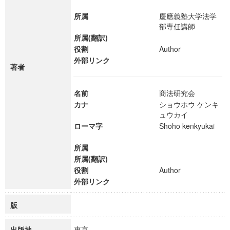
所属
慶應義塾大学法学
部専任講師
所属(翻訳)
役割
Author
外部リンク
著者
名前
商法研究会
カナ
ショウホウ ケンキ
ュウカイ
ローマ字
Shoho kenkyukai
所属
所属(翻訳)
役割
Author
外部リンク
版
東京
出版地