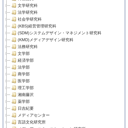
文学研究科
法学研究科
社会学研究科
(KBS)経営管理研究科
(SDM)システムデザイン・マネジメント研究科
(KMD)メディアデザイン研究科
法務研究科
文学部
経済学部
法学部
商学部
医学部
理工学部
湘南藤沢
薬学部
日吉紀要
メディアセンター
言語文化研究所