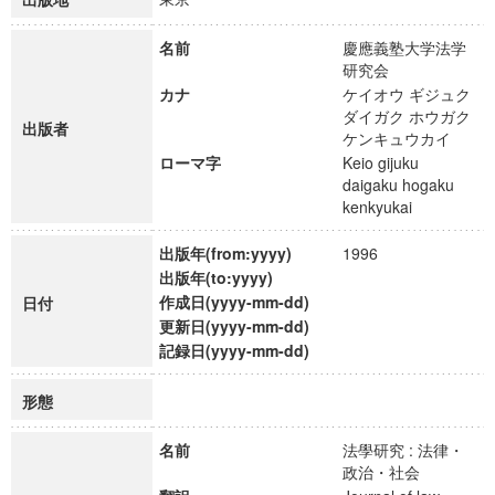
名前
慶應義塾大学法学
研究会
カナ
ケイオウ ギジュク
ダイガク ホウガク
出版者
ケンキュウカイ
ローマ字
Keio gijuku
daigaku hogaku
kenkyukai
出版年(from:yyyy)
1996
出版年(to:yyyy)
作成日(yyyy-mm-dd)
日付
更新日(yyyy-mm-dd)
記録日(yyyy-mm-dd)
形態
名前
法學研究 : 法律・
政治・社会