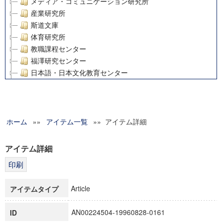
メディア・コミュニケーション研究所
産業研究所
斯道文庫
体育研究所
教職課程センター
福澤研究センター
日本語・日本文化教育センター
アート・センター
外国語教育研究センター
デジタルメディア・コンテンツ統合研究センター
ホーム
»»
グローバルリサーチインスティテュート
アイテム一覧
»» アイテム詳細
塾内助成報告書
科学研究費補助金研究成果報告書
アイテム詳細
21世紀COEプログラム
慶應義塾大学グローバルCOEプログラム市民社会ガバナンス
慶應義塾大学グローバルCOEプログラム論理と感性の先端的
Article
アイテムタイプ
博士課程教育リーディングプログラム「超成熟社会発展のサ
学術雑誌掲載論文等(8)
AN00224504-19960828-0161
ID
その他