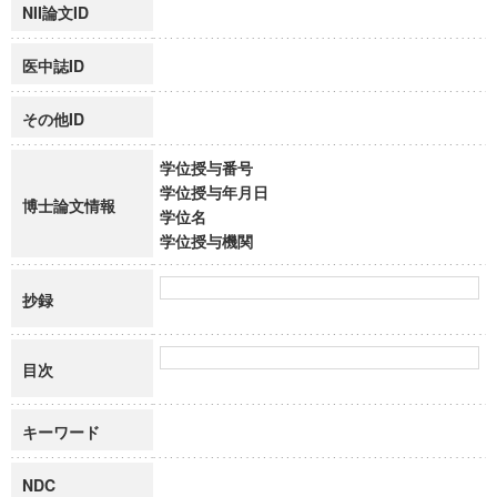
NII論文ID
医中誌ID
その他ID
学位授与番号
学位授与年月日
博士論文情報
学位名
学位授与機関
抄録
目次
キーワード
NDC