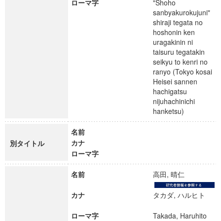
ローマ字
"Shoho
sanbyakurokujuni"
shiraji tegata no
hoshonin ken
uragakinin ni
taisuru tegatakin
seikyu to kenri no
ranyo (Tokyo kosai
Heisei sannen
hachigatsu
nijuhachinichi
hanketsu)
名前
カナ
別タイトル
ローマ字
名前
高田, 晴仁
カナ
タカダ, ハルヒト
ローマ字
Takada, Haruhito