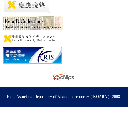
KeiO Associated Repository of Academic resources ( KOARA ) -2008-