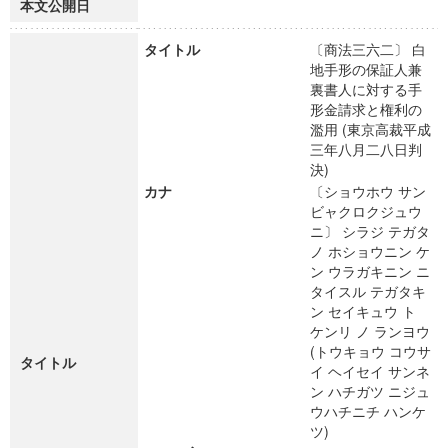
本文公開日
タイトル
〔商法三六二〕 白
地手形の保証人兼
裏書人に対する手
形金請求と権利の
濫用 (東京高裁平成
三年八月二八日判
決)
カナ
〔ショウホウ サン
ビャクロクジュウ
ニ〕 シラジ テガタ
ノ ホショウニン ケ
ン ウラガキニン ニ
タイスル テガタキ
ン セイキュウ ト
ケンリ ノ ランヨウ
(トウキョウ コウサ
タイトル
イ ヘイセイ サンネ
ン ハチガツ ニジュ
ウハチニチ ハンケ
ツ)