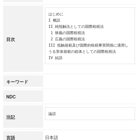
はじめに

I 概説

II 純抵触法としての国際租税法

 1 狭義の国際租税法

目次
 2 広義の国際租税法

III 抵触規範及び国際的租税事実関係に適用し
うる実体規範の総体としての国際租税法

IV 結語
キーワード
NDC
論説
注記
日本語
言語