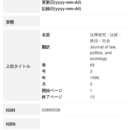
更新日(yyyy-mm-dd)
記録日(yyyy-mm-dd)
形態
名前
法學研究 : 法律・
政治・社会
翻訳
Journal of law,
politics, and
sociology
巻
69
上位タイトル
号
3
年
1996
月
3
開始ページ
1
終了ページ
13
03890538
ISSN
ISBN