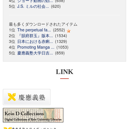
4位
ショート動画の効...
(658)
5位
J.S. ミルの社会...
(620)
最も多くダウンロードされたアイテム
1位
The perpetual fa...
(2552)
2位
『韻府群玉』版本...
(1534)
3位
日本における赤痢...
(1329)
4位
Promoting Manga ...
(1053)
5位
慶應義塾大学日吉...
(859)
LINK