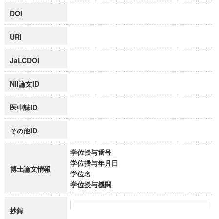
DOI
URI
JaLCDOI
NII論文ID
医中誌ID
その他ID
学位授与番号
学位授与年月日
博士論文情報
学位名
学位授与機関
抄録