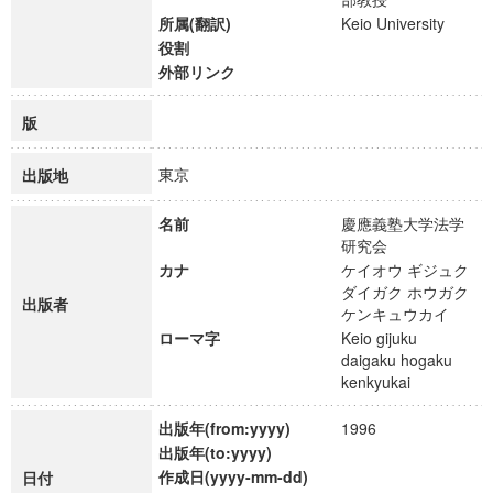
所属(翻訳)
Keio University
役割
外部リンク
版
東京
出版地
名前
慶應義塾大学法学
研究会
カナ
ケイオウ ギジュク
ダイガク ホウガク
出版者
ケンキュウカイ
ローマ字
Keio gijuku
daigaku hogaku
kenkyukai
出版年(from:yyyy)
1996
出版年(to:yyyy)
作成日(yyyy-mm-dd)
日付