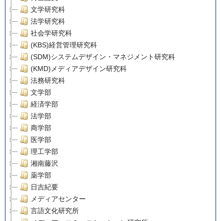
文学研究科
法学研究科
社会学研究科
(KBS)経営管理研究科
(SDM)システムデザイン・マネジメント研究科
(KMD)メディアデザイン研究科
法務研究科
文学部
経済学部
法学部
商学部
医学部
理工学部
湘南藤沢
薬学部
日吉紀要
メディアセンター
言語文化研究所