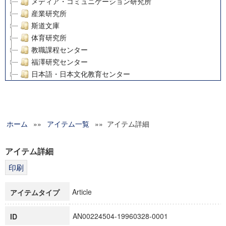
メディア・コミュニケーション研究所
産業研究所
斯道文庫
体育研究所
教職課程センター
福澤研究センター
日本語・日本文化教育センター
アート・センター
外国語教育研究センター
デジタルメディア・コンテンツ統合研究センター
ホーム
»»
グローバルリサーチインスティテュート
アイテム一覧
»» アイテム詳細
塾内助成報告書
科学研究費補助金研究成果報告書
アイテム詳細
21世紀COEプログラム
慶應義塾大学グローバルCOEプログラム市民社会ガバナンス
慶應義塾大学グローバルCOEプログラム論理と感性の先端的
Article
アイテムタイプ
博士課程教育リーディングプログラム「超成熟社会発展のサ
学術雑誌掲載論文等(8)
AN00224504-19960328-0001
ID
その他