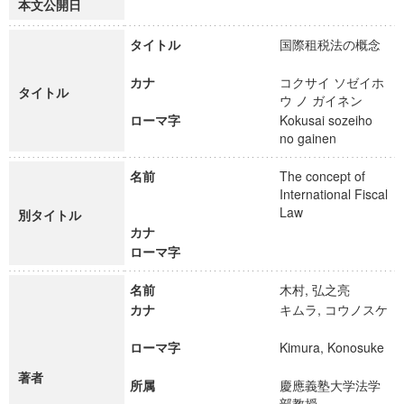
本文公開日
タイトル
国際租税法の概念
カナ
コクサイ ソゼイホ
タイトル
ウ ノ ガイネン
ローマ字
Kokusai sozeiho
no gainen
名前
The concept of
International Fiscal
Law
別タイトル
カナ
ローマ字
名前
木村, 弘之亮
カナ
キムラ, コウノスケ
ローマ字
Kimura, Konosuke
著者
所属
慶應義塾大学法学
部教授