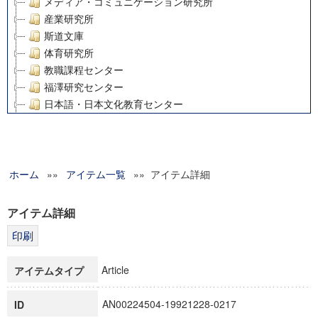
メディア・コミュニケーション研究所
産業研究所
斯道文庫
体育研究所
教職課程センター
福澤研究センター
日本語・日本文化教育センター
アート・センター
外国語教育研究センター
デジタルメディア・コンテンツ統合研究センター
ホーム
»»
グローバルリサーチインスティテュート
アイテム一覧
»» アイテム詳細
塾内助成報告書
科学研究費補助金研究成果報告書
アイテム詳細
21世紀COEプログラム
慶應義塾大学グローバルCOEプログラム市民社会ガバナンス
慶應義塾大学グローバルCOEプログラム論理と感性の先端的
Article
アイテムタイプ
博士課程教育リーディングプログラム「超成熟社会発展のサ
学術雑誌掲載論文等(8)
AN00224504-19921228-0217
ID
その他