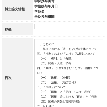
学位授与番号
学位授与年月日
博士論文情報
学位名
学位授与機関
抄録
一、はじめに

二、福沢における「法」および法主体について

三、「権利」および「人権』(私権)について

  (一) 「権利」と「分限」

  (二) 民権・人権・私権

四、「政権」(公権)および「分権」(治権)につ
いて

目次
  (一) 「政権」 (公権)

  (二) 「治権」 (地方分権)

五、「国権」について

  (一) 「国権」と「民権」(人権・私権)

  (二) 「国権」論における「正道」と「権道」

  (三) 国権の興張と官民調和論

六、おわりに