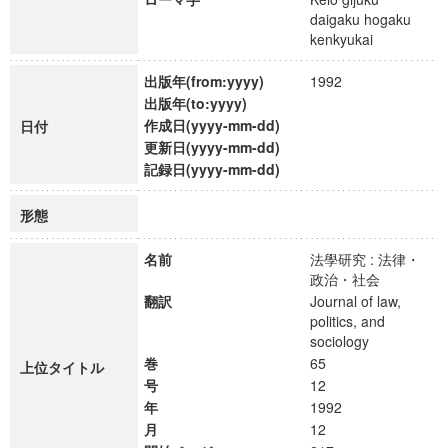
daigaku hogaku
kenkyukai
出版年(from:yyyy)
1992
出版年(to:yyyy)
作成日(yyyy-mm-dd)
日付
更新日(yyyy-mm-dd)
記録日(yyyy-mm-dd)
形態
名前
法學研究 : 法律・
政治・社会
翻訳
Journal of law,
politics, and
sociology
巻
65
上位タイトル
号
12
年
1992
月
12