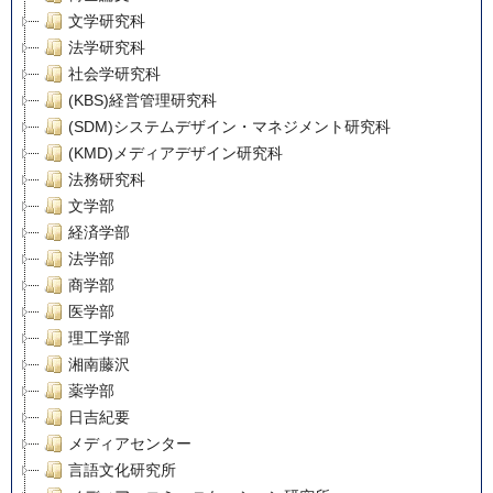
文学研究科
法学研究科
社会学研究科
(KBS)経営管理研究科
(SDM)システムデザイン・マネジメント研究科
(KMD)メディアデザイン研究科
法務研究科
文学部
経済学部
法学部
商学部
医学部
理工学部
湘南藤沢
薬学部
日吉紀要
メディアセンター
言語文化研究所