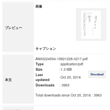
画像
プレビュー
キャプション
AN00224504-19921228-0217.pdf
Type
:application/pdf
Size
:1.3 MB
Last
Download
:Oct 20, 2016
本文
updated
Downloads
: 3963
Total downloads since Oct 20, 2016 : 3963