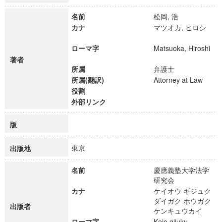
名前
松岡, 浩
カナ
マツオカ, ヒロシ
ローマ字
Matsuoka, Hiroshi
著者
所属
弁護士
所属(翻訳)
Attorney at Law
役割
外部リンク
版
東京
出版地
名前
慶應義塾大学法学
研究会
カナ
ケイオウ ギジュク
ダイガク ホウガク
出版者
ケンキュウカイ
ローマ字
Keio gijuku