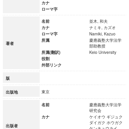
カナ
ローマ字
名前
並木, 和夫
カナ
ナミキ, カズオ
ローマ字
Namiki, Kazuo
所属
慶應義塾大学法学
著者
部助教授
所属(翻訳)
Keio University
役割
外部リンク
版
東京
出版地
名前
慶應義塾大学法学
研究会
カナ
ケイオウ ギジュク
ダイガク ホウガク
出版者
ケンキュウカイ