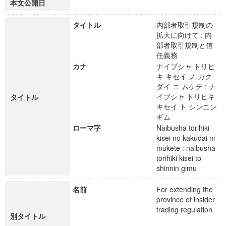
本文公開日
タイトル
内部者取引規制の
拡大に向けて : 内
部者取引規制と信
任義務
カナ
ナイブシャ トリヒ
キ キセイ ノ カク
ダイ ニ ムケテ : ナ
イブシャ トリヒキ
タイトル
キセイ ト シンニン
ギム
ローマ字
Naibusha torihiki
kisei no kakudai ni
mukete : naibusha
torihiki kisei to
shinnin gimu
名前
For extending the
province of insider
trading regulation
別タイトル