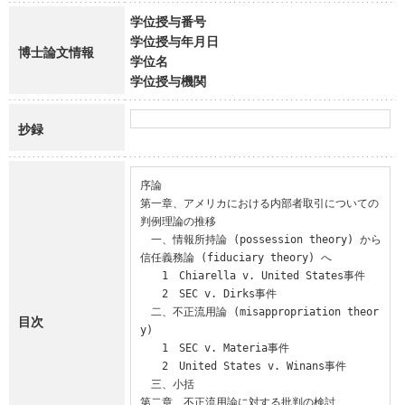
学位授与番号
学位授与年月日
博士論文情報
学位名
学位授与機関
抄録
序論

第一章、アメリカにおける内部者取引についての
判例理論の推移

　一、情報所持論 (possession theory) から
信任義務論 (fiduciary theory) へ

　　1　Chiarella v. United States事件

　　2　SEC v. Dirks事件

　二、不正流用論 (misappropriation theor
目次
y)

　　1　SEC v. Materia事件

　　2　United States v. Winans事件

　三、小括

第二章、不正流用論に対する批判の検討
