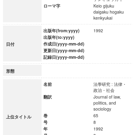
ローマ字
Keio gijuku
daigaku hogaku
kenkyukai
出版年(from:yyyy)
1992
出版年(to:yyyy)
作成日(yyyy-mm-dd)
日付
更新日(yyyy-mm-dd)
記録日(yyyy-mm-dd)
形態
名前
法學研究 : 法律・
政治・社会
翻訳
Journal of law,
politics, and
sociology
巻
65
上位タイトル
号
8
年
1992