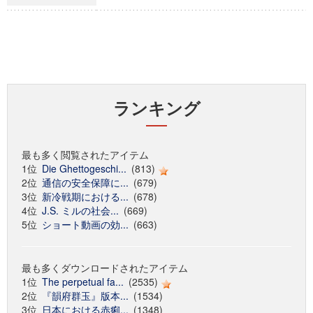
ランキング
最も多く閲覧されたアイテム
1位
Die Ghettogeschi...
(813)
2位
通信の安全保障に...
(679)
3位
新冷戦期における...
(678)
4位
J.S. ミルの社会...
(669)
5位
ショート動画の効...
(663)
最も多くダウンロードされたアイテム
1位
The perpetual fa...
(2535)
2位
『韻府群玉』版本...
(1534)
3位
日本における赤痢...
(1348)