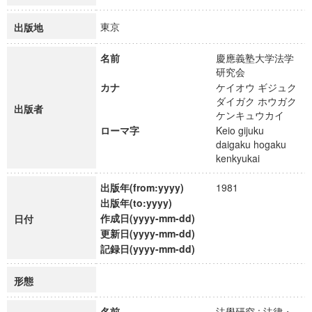
東京
出版地
名前
慶應義塾大学法学
研究会
カナ
ケイオウ ギジュク
ダイガク ホウガク
出版者
ケンキュウカイ
ローマ字
Keio gijuku
daigaku hogaku
kenkyukai
出版年(from:yyyy)
1981
出版年(to:yyyy)
作成日(yyyy-mm-dd)
日付
更新日(yyyy-mm-dd)
記録日(yyyy-mm-dd)
形態
名前
法學研究 : 法律・