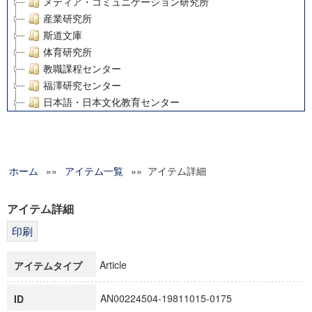
メディア・コミュニケーション研究所
産業研究所
斯道文庫
体育研究所
教職課程センター
福澤研究センター
日本語・日本文化教育センター
アート・センター
外国語教育研究センター
デジタルメディア・コンテンツ統合研究センター
ホーム
»»
グローバルリサーチインスティテュート
アイテム一覧
»» アイテム詳細
塾内助成報告書
科学研究費補助金研究成果報告書
アイテム詳細
21世紀COEプログラム
慶應義塾大学グローバルCOEプログラム市民社会ガバナンス
慶應義塾大学グローバルCOEプログラム論理と感性の先端的
Article
アイテムタイプ
博士課程教育リーディングプログラム「超成熟社会発展のサ
学術雑誌掲載論文等(8)
AN00224504-19811015-0175
ID
その他