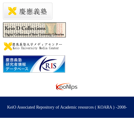
KeiO Associated Repository of Academic resources ( KOARA ) -2008-