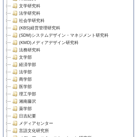
文学研究科
法学研究科
社会学研究科
(KBS)経営管理研究科
(SDM)システムデザイン・マネジメント研究科
(KMD)メディアデザイン研究科
法務研究科
文学部
経済学部
法学部
商学部
医学部
理工学部
湘南藤沢
薬学部
日吉紀要
メディアセンター
言語文化研究所