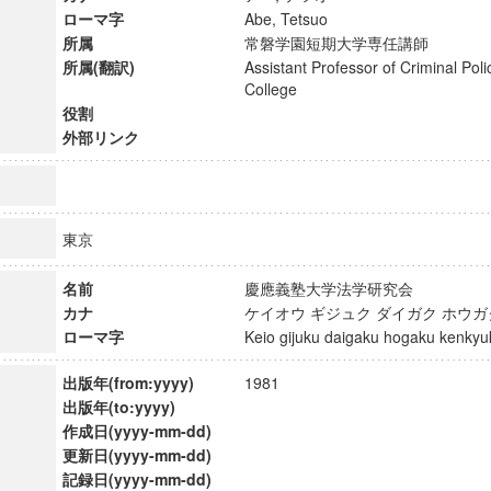
ローマ字
Abe, Tetsuo
所属
常磐学園短期大学専任講師
所属(翻訳)
Assistant Professor of Criminal Pol
College
役割
外部リンク
東京
名前
慶應義塾大学法学研究会
カナ
ケイオウ ギジュク ダイガク ホウ
ローマ字
Keio gijuku daigaku hogaku kenk
ンス教育研究センター
出版年(from:yyyy)
1981
端的教育研究拠点
出版年(to:yyyy)
のサイエンス」
作成日(yyyy-mm-dd)
更新日(yyyy-mm-dd)
記録日(yyyy-mm-dd)