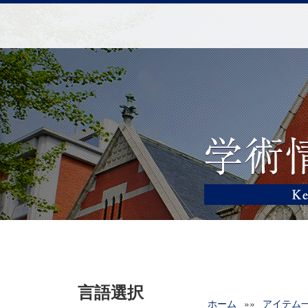
言語選択
ホーム
»»
アイテム