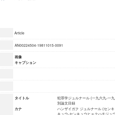
Article
AN00224504-19811015-0091
画像
キャプション
タイトル
犯罪学ジュルナール (一九六九-一九八
別論文目録
カナ
ハンザイガク ジュルナール (セン
キュウ-センキュウヒャクハチジュウ)