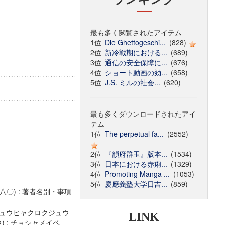
最も多く閲覧されたアイテム
1位
Die Ghettogeschi...
(828)
2位
新冷戦期における...
(689)
3位
通信の安全保障に...
(676)
4位
ショート動画の効...
(658)
5位
J.S. ミルの社会...
(620)
最も多くダウンロードされたアイ
テム
1位
The perpetual fa...
(2552)
2位
『韻府群玉』版本...
(1534)
3位
日本における赤痢...
(1329)
4位
Promoting Manga ...
(1053)
5位
慶應義塾大学日吉...
(859)
〇) : 著者名別・事項
キュウヒャクロクジュウ
LINK
 : チョシャメイベ