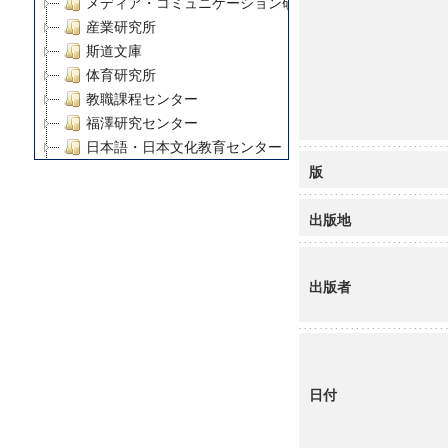
メディア・コミュニケーション研究所
産業研究所
斯道文庫
体育研究所
教職課程センター
福澤研究センター
日本語・日本文化教育センター
版
アート・センター
外国語教育研究センター
出版地
デジタルメディア・コンテンツ統合研究センター
グローバルリサーチインスティテュート
塾内助成報告書
出版者
科学研究費補助金研究成果報告書
21世紀COEプログラム
慶應義塾大学グローバルCOEプログラム市民社会ガバナ
慶應義塾大学グローバルCOEプログラム論理と感性の先
博士課程教育リーディングプログラム「超成熟社会発展
日付
学術雑誌掲載論文等(8)
その他