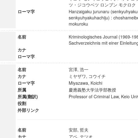
ツ・ジコウベツ ロンブン モクロ
ローマ字
Hanzaigaku jurunaru (senkyuhyaku
senkyuhyakuhachiju) : choshameibe
mokuroku
名前
Kriminologisches Journal (1969-19
Sachverzeichnis mit einer Einlei
カナ
ローマ字
名前
宮澤, 浩一
カナ
ミヤザワ, コウイチ
ローマ字
Miyazawa, Koichi
所属
慶應義塾大学法学部教授
所属(翻訳)
Professor of Criminal Law, Keio U
役割
外部リンク
名前
安部, 哲夫
カナ
アベ, テツオ