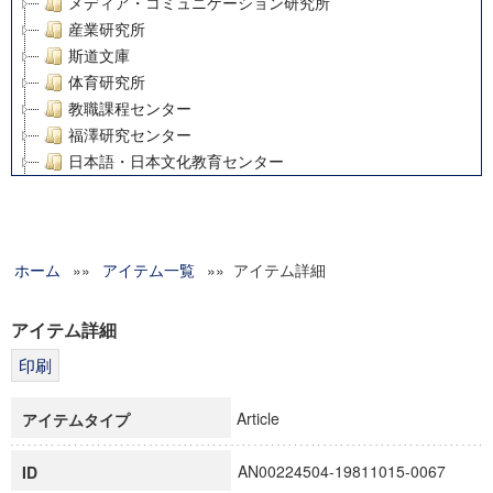
メディア・コミュニケーション研究所
産業研究所
斯道文庫
体育研究所
教職課程センター
福澤研究センター
日本語・日本文化教育センター
アート・センター
外国語教育研究センター
デジタルメディア・コンテンツ統合研究センター
ホーム
»»
グローバルリサーチインスティテュート
アイテム一覧
»» アイテム詳細
塾内助成報告書
科学研究費補助金研究成果報告書
アイテム詳細
21世紀COEプログラム
慶應義塾大学グローバルCOEプログラム市民社会ガバナンス
慶應義塾大学グローバルCOEプログラム論理と感性の先端的
Article
アイテムタイプ
博士課程教育リーディングプログラム「超成熟社会発展のサ
学術雑誌掲載論文等(8)
AN00224504-19811015-0067
ID
その他