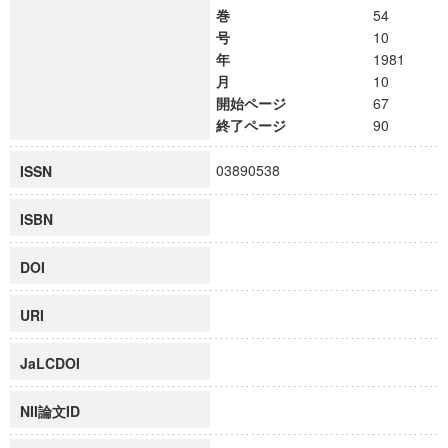
巻
54
号
10
年
1981
月
10
開始ページ
67
終了ページ
90
03890538
ISSN
ISBN
DOI
URI
JaLCDOI
NII論文ID