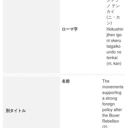
ノ テン
カイ
(ニ・カ
ン)
ローマ字
Hokushin
jihen igo
ni okeru
taigaiko
undo no
tenkai
(ni, kan)
名前
The
movements
supporting
a strong
foreign
policy after
別タイトル
the Boxer
Rebellion
(2)