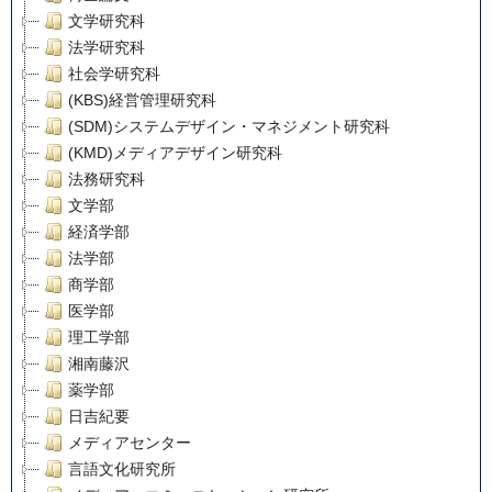
文学研究科
法学研究科
社会学研究科
(KBS)経営管理研究科
(SDM)システムデザイン・マネジメント研究科
(KMD)メディアデザイン研究科
法務研究科
文学部
経済学部
法学部
商学部
医学部
理工学部
湘南藤沢
薬学部
日吉紀要
メディアセンター
言語文化研究所