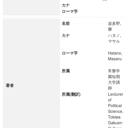
カナ
ローマ字
名前
波多野,
勝
カナ
ハタノ,
マサル
ローマ字
Hatano,
Masaru
所属
常磐学
園短期
大学講
著者
師
所属(翻訳)
Lecturer
of
Political
Science,
Tokiwa
Gakuen