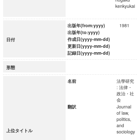
kenkyukai
出版年(from:yyyy)
1981
出版年(to:yyyy)
作成日(yyyy-mm-dd)
日付
更新日(yyyy-mm-dd)
記録日(yyyy-mm-dd)
形態
名前
法學研究
: 法律・
政治・社
会
翻訳
Journal
of law,
politics,
and
上位タイトル
sociology