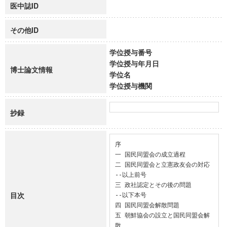
医中誌ID
その他ID
学位授与番号
学位授与年月日
博士論文情報
学位名
学位授与機関
抄録
序

一 国民同盟会の成立過程

二 国民同盟会と立憲政友会の対応

--以上前号

三 政社認定とその後の問題

目次
--以下本号

四 国民同盟会解散問題

五 朝鮮協会の設立と国民同盟会解
散
