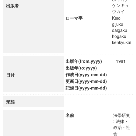
ケンキュ
出版者
ウカイ
ローマ字
Keio
gijuku
daigaku
hogaku
kenkyukai
出版年(from:yyyy)
1981
出版年(to:yyyy)
作成日(yyyy-mm-dd)
日付
更新日(yyyy-mm-dd)
記録日(yyyy-mm-dd)
形態
名前
法學研究
: 法律・
政治・社
会