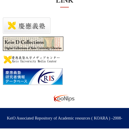
LINK
KeiO Associated Repository of Academic resources ( KOARA ) -2008-