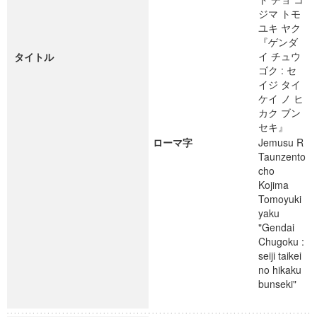
ジマ トモ
ユキ ヤク
『ゲンダ
イ チュウ
タイトル
ゴク : セ
イジ タイ
ケイ ノ ヒ
カク ブン
セキ』
ローマ字
Jemusu R
Taunzento
cho
Kojima
Tomoyuki
yaku
"Gendai
Chugoku :
seiji taikei
no hikaku
bunseki"