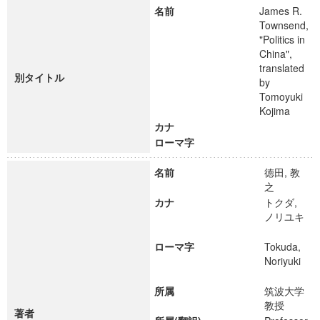
名前
James R.
Townsend,
"Politics in
China",
translated
別タイトル
by
Tomoyuki
Kojima
カナ
ローマ字
名前
徳田, 教
之
カナ
トクダ,
ノリユキ
ローマ字
Tokuda,
Noriyuki
所属
筑波大学
教授
著者