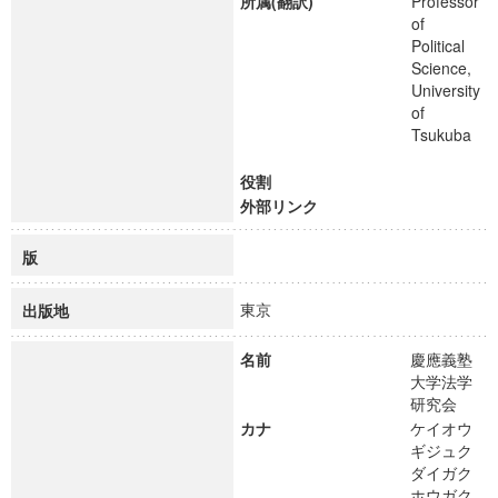
所属(翻訳)
Professor
of
Political
Science,
University
of
Tsukuba
役割
外部リンク
版
東京
出版地
名前
慶應義塾
大学法学
研究会
カナ
ケイオウ
ギジュク
ダイガク
ホウガク