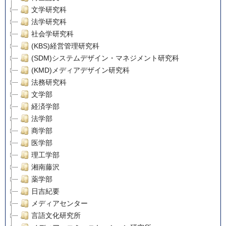
文学研究科
法学研究科
社会学研究科
(KBS)経営管理研究科
(SDM)システムデザイン・マネジメント研究科
(KMD)メディアデザイン研究科
法務研究科
文学部
経済学部
法学部
商学部
医学部
理工学部
湘南藤沢
薬学部
日吉紀要
メディアセンター
言語文化研究所