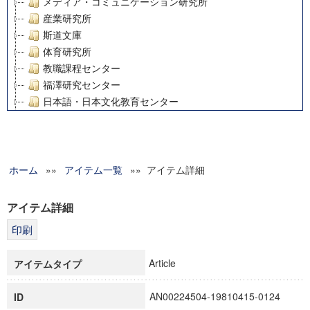
メディア・コミュニケーション研究所
産業研究所
斯道文庫
体育研究所
教職課程センター
福澤研究センター
日本語・日本文化教育センター
アート・センター
外国語教育研究センター
デジタルメディア・コンテンツ統合研究センター
ホーム
»»
グローバルリサーチインスティテュート
アイテム一覧
»» アイテム詳細
塾内助成報告書
科学研究費補助金研究成果報告書
アイテム詳細
21世紀COEプログラム
慶應義塾大学グローバルCOEプログラム市民社会ガバナンス
慶應義塾大学グローバルCOEプログラム論理と感性の先端的
Article
アイテムタイプ
博士課程教育リーディングプログラム「超成熟社会発展のサ
学術雑誌掲載論文等(8)
AN00224504-19810415-0124
ID
その他