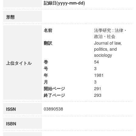
記録日(yyyy-mm-dd)
形態
名前
法學研究 : 法律・
政治・社会
翻訳
Journal of law,
politics, and
sociology
巻
54
上位タイトル
号
3
年
1981
月
3
開始ページ
291
終了ページ
293
03890538
ISSN
ISBN