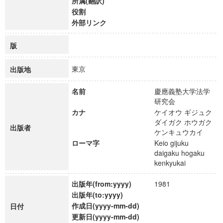
所属(翻訳)
役割
外部リンク
版
東京
出版地
名前
慶應義塾大学法学
研究会
カナ
ケイオウ ギジュク
ダイガク ホウガク
出版者
ケンキュウカイ
ローマ字
Keio gijuku
daigaku hogaku
kenkyukai
出版年(from:yyyy)
1981
出版年(to:yyyy)
作成日(yyyy-mm-dd)
日付
更新日(yyyy-mm-dd)