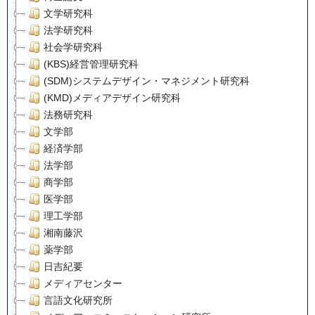
文学研究科
法学研究科
社会学研究科
(KBS)経営管理研究科
(SDM)システムデザイン・マネジメント研究科
(KMD)メディアデザイン研究科
法務研究科
文学部
経済学部
法学部
商学部
医学部
理工学部
湘南藤沢
薬学部
日吉紀要
メディアセンター
言語文化研究所