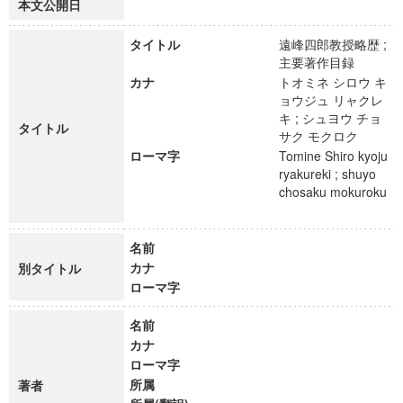
本文公開日
タイトル
遠峰四郎教授略歴 ;
主要著作目録
カナ
トオミネ シロウ キ
ョウジュ リャクレ
キ ; シュヨウ チョ
タイトル
サク モクロク
ローマ字
Tomine Shiro kyoju
ryakureki ; shuyo
chosaku mokuroku
名前
カナ
別タイトル
ローマ字
名前
カナ
ローマ字
所属
著者