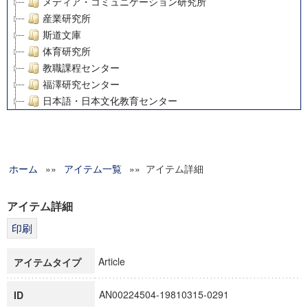
メディア・コミュニケーション研究所
産業研究所
斯道文庫
体育研究所
教職課程センター
福澤研究センター
日本語・日本文化教育センター
アート・センター
外国語教育研究センター
デジタルメディア・コンテンツ統合研究センター
ホーム
»»
グローバルリサーチインスティテュート
アイテム一覧
»» アイテム詳細
塾内助成報告書
科学研究費補助金研究成果報告書
アイテム詳細
21世紀COEプログラム
慶應義塾大学グローバルCOEプログラム市民社会ガバナンス
慶應義塾大学グローバルCOEプログラム論理と感性の先端的
Article
アイテムタイプ
博士課程教育リーディングプログラム「超成熟社会発展のサ
学術雑誌掲載論文等(8)
AN00224504-19810315-0291
ID
その他