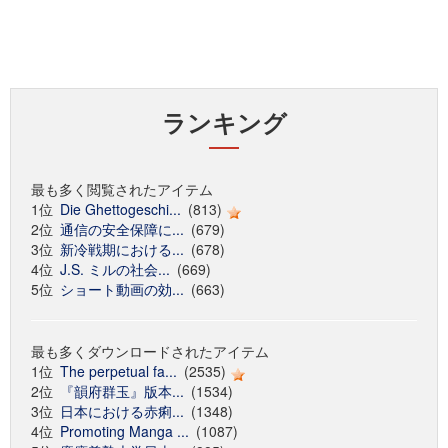
ランキング
最も多く閲覧されたアイテム
1位
Die Ghettogeschi...
(813)
2位
通信の安全保障に...
(679)
3位
新冷戦期における...
(678)
4位
J.S. ミルの社会...
(669)
5位
ショート動画の効...
(663)
最も多くダウンロードされたアイテム
1位
The perpetual fa...
(2535)
2位
『韻府群玉』版本...
(1534)
3位
日本における赤痢...
(1348)
4位
Promoting Manga ...
(1087)