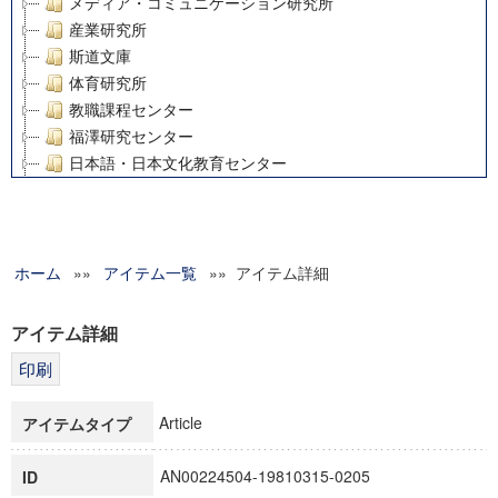
メディア・コミュニケーション研究所
産業研究所
斯道文庫
体育研究所
教職課程センター
福澤研究センター
日本語・日本文化教育センター
アート・センター
外国語教育研究センター
デジタルメディア・コンテンツ統合研究センター
ホーム
»»
グローバルリサーチインスティテュート
アイテム一覧
»» アイテム詳細
塾内助成報告書
科学研究費補助金研究成果報告書
アイテム詳細
21世紀COEプログラム
慶應義塾大学グローバルCOEプログラム市民社会ガバナンス
慶應義塾大学グローバルCOEプログラム論理と感性の先端的
Article
アイテムタイプ
博士課程教育リーディングプログラム「超成熟社会発展のサ
学術雑誌掲載論文等(8)
AN00224504-19810315-0205
ID
その他