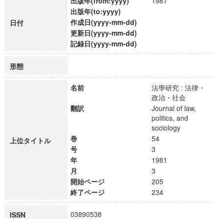
出版年(from:yyyy)
1981
出版年(to:yyyy)
作成日(yyyy-mm-dd)
日付
更新日(yyyy-mm-dd)
記録日(yyyy-mm-dd)
形態
名前
法學研究 : 法律・
政治・社会
翻訳
Journal of law,
politics, and
sociology
巻
54
上位タイトル
号
3
年
1981
月
3
開始ページ
205
終了ページ
234
03890538
ISSN