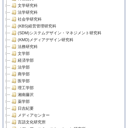
文学研究科
法学研究科
社会学研究科
(KBS)経営管理研究科
(SDM)システムデザイン・マネジメント研究科
(KMD)メディアデザイン研究科
法務研究科
文学部
経済学部
法学部
商学部
医学部
理工学部
湘南藤沢
薬学部
日吉紀要
メディアセンター
言語文化研究所