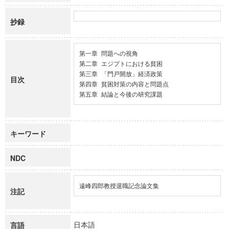
抄録
第一章 問題への視角

第二章 エジプトにおける貧困

第三章 「門戸開放」経済政策

目次
第四章 貧困対策の内容と問題点

第五章 結論と今後の研究課題
キーワード
NDC
遠峰四郎教授退職記念論文集
注記
日本語
言語