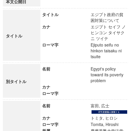
本文公開日
タイトル
エジプト政府の貧
困対策について
カナ
エジプト セイフ ノ
ヒンコン タイサク
タイトル
ニ ツイテ
ローマ字
Ejiputo seifu no
hinkon taisaku ni
tsuite
名前
Egypt's policy
toward its poverty
problem
別タイトル
カナ
ローマ字
名前
富田, 広士
カナ
トミタ, ヒロシ
ローマ字
Tomita, Hiroshi
所属
慶應義塾大学法学