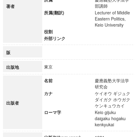
部講師
著者
所属(翻訳)
Lecturer of Middle
Eastern Politics,
Keio University
役割
外部リンク
版
東京
出版地
名前
慶應義塾大学法学
研究会
カナ
ケイオウ ギジュク
ダイガク ホウガク
出版者
ケンキュウカイ
ローマ字
Keio gijuku
daigaku hogaku
kenkyukai