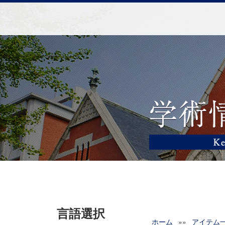
言語選択
ホーム
»»
アイテム