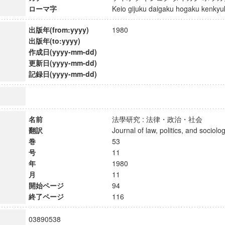
ローマ字
Keio gijuku daigaku hogaku kenk
出版年(from:yyyy)
1980
出版年(to:yyyy)
作成日(yyyy-mm-dd)
更新日(yyyy-mm-dd)
記録日(yyyy-mm-dd)
名前
法學研究 : 法律・政治・社会
翻訳
Journal of law, politics, and soci
巻
53
号
11
年
1980
月
11
開始ページ
94
終了ページ
116
03890538