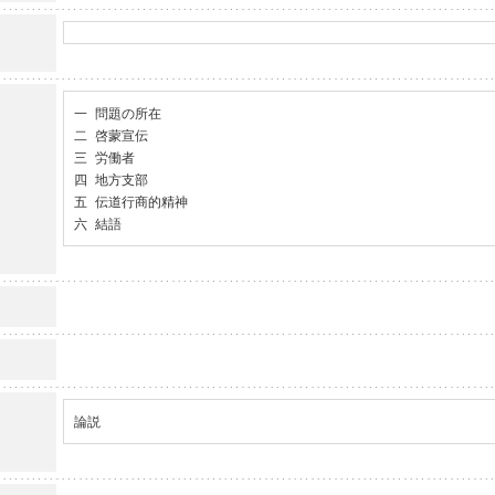
一 問題の所在

二 啓蒙宣伝

三 労働者

四 地方支部

五 伝道行商的精神

六 結語
論説