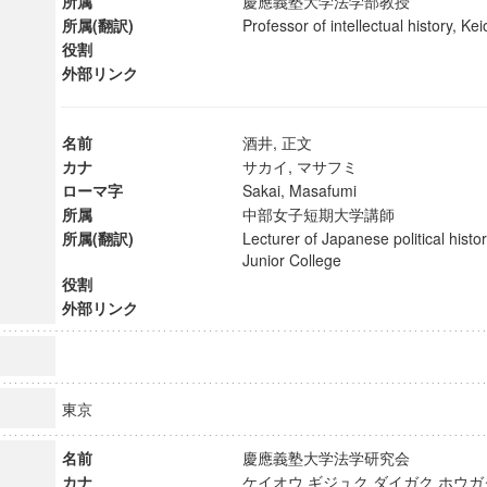
所属
慶應義塾大学法学部教授
所属(翻訳)
Professor of intellectual history, 
役割
外部リンク
名前
酒井, 正文
カナ
サカイ, マサフミ
ローマ字
Sakai, Masafumi
所属
中部女子短期大学講師
所属(翻訳)
Lecturer of Japanese political his
Junior College
役割
外部リンク
ンス教育研究センター
端的教育研究拠点
東京
のサイエンス」
名前
慶應義塾大学法学研究会
カナ
ケイオウ ギジュク ダイガク ホウ