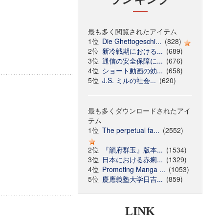
最も多く閲覧されたアイテム
1位
Die Ghettogeschi...
(828)
2位
新冷戦期における...
(689)
3位
通信の安全保障に...
(676)
4位
ショート動画の効...
(658)
5位
J.S. ミルの社会...
(620)
最も多くダウンロードされたアイ
テム
1位
The perpetual fa...
(2552)
2位
『韻府群玉』版本...
(1534)
3位
日本における赤痢...
(1329)
4位
Promoting Manga ...
(1053)
5位
慶應義塾大学日吉...
(859)
LINK