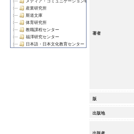
メディア・コミュニケーション研究所
産業研究所
斯道文庫
体育研究所
教職課程センター
著者
福澤研究センター
日本語・日本文化教育センター
アート・センター
外国語教育研究センター
デジタルメディア・コンテンツ統合研究センター
グローバルリサーチインスティテュート
塾内助成報告書
科学研究費補助金研究成果報告書
21世紀COEプログラム
版
慶應義塾大学グローバルCOEプログラム市民社会ガバナ
慶應義塾大学グローバルCOEプログラム論理と感性の先
出版地
博士課程教育リーディングプログラム「超成熟社会発展
学術雑誌掲載論文等(8)
その他
出版者