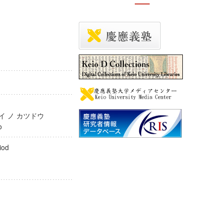
カイ ノ カツドウ
sudo
period