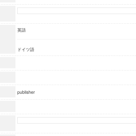
英語
ドイツ語
publisher