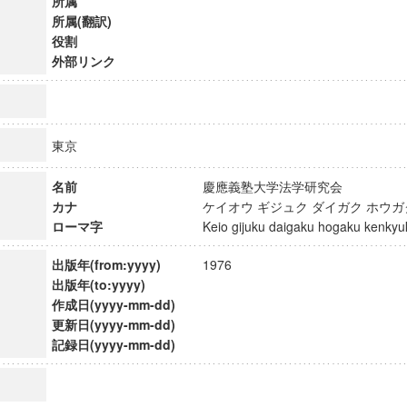
所属
所属(翻訳)
役割
外部リンク
東京
名前
慶應義塾大学法学研究会
カナ
ケイオウ ギジュク ダイガク ホウ
ローマ字
Keio gijuku daigaku hogaku kenk
出版年(from:yyyy)
1976
出版年(to:yyyy)
作成日(yyyy-mm-dd)
ンス教育研究センター
更新日(yyyy-mm-dd)
端的教育研究拠点
記録日(yyyy-mm-dd)
のサイエンス」