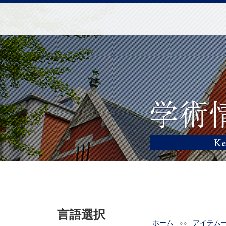
言語選択
ホーム
»»
アイテム