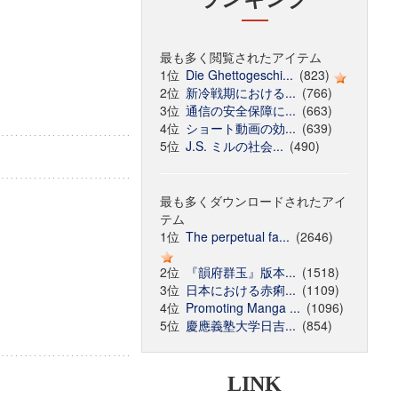
最も多く閲覧されたアイテム
1位
Die Ghettogeschi...
(823)
2位
新冷戦期における...
(766)
3位
通信の安全保障に...
(663)
4位
ショート動画の効...
(639)
5位
J.S. ミルの社会...
(490)
最も多くダウンロードされたアイ
テム
1位
The perpetual fa...
(2646)
2位
『韻府群玉』版本...
(1518)
3位
日本における赤痢...
(1109)
4位
Promoting Manga ...
(1096)
5位
慶應義塾大学日吉...
(854)
LINK