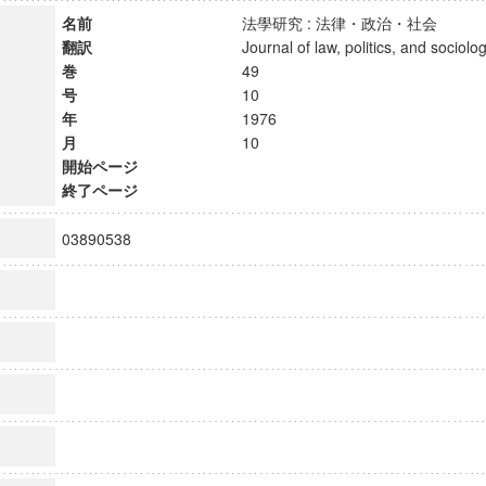
名前
法學研究 : 法律・政治・社会
翻訳
Journal of law, politics, and soci
巻
49
号
10
年
1976
月
10
開始ページ
終了ページ
03890538