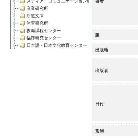
著者
メディア・コミュニケーション研究所
産業研究所
斯道文庫
体育研究所
教職課程センター
版
福澤研究センター
日本語・日本文化教育センター
出版地
アート・センター
外国語教育研究センター
デジタルメディア・コンテンツ統合研究センター
出版者
グローバルリサーチインスティテュート
塾内助成報告書
科学研究費補助金研究成果報告書
21世紀COEプログラム
日付
慶應義塾大学グローバルCOEプログラム市民社会ガバナ
慶應義塾大学グローバルCOEプログラム論理と感性の先
博士課程教育リーディングプログラム「超成熟社会発展
学術雑誌掲載論文等(8)
形態
その他