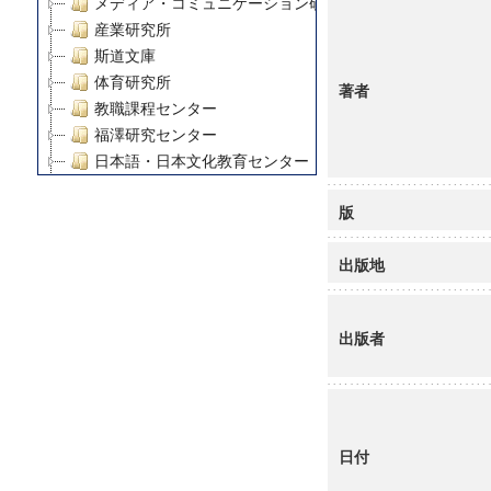
メディア・コミュニケーション研究所
産業研究所
斯道文庫
体育研究所
著者
教職課程センター
福澤研究センター
日本語・日本文化教育センター
アート・センター
版
外国語教育研究センター
デジタルメディア・コンテンツ統合研究センター
出版地
グローバルリサーチインスティテュート
塾内助成報告書
科学研究費補助金研究成果報告書
出版者
21世紀COEプログラム
慶應義塾大学グローバルCOEプログラム市民社会ガバナ
慶應義塾大学グローバルCOEプログラム論理と感性の先
博士課程教育リーディングプログラム「超成熟社会発展
学術雑誌掲載論文等(8)
日付
その他