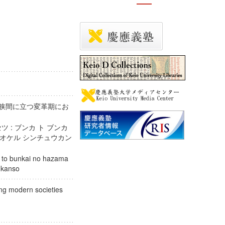
の狭間に立つ変革期にお
 : ブンカ ト ブンカ
ニ オケル シンチュウカン
a to bunkai no hazama
 chukanso
ging modern societies