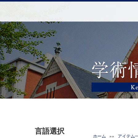
言語選択
ホーム
»»
アイテム