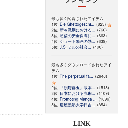
最も多く閲覧されたアイテム
1位
Die Ghettogeschi...
(823)
2位
新冷戦期における...
(766)
3位
通信の安全保障に...
(663)
4位
ショート動画の効...
(639)
5位
J.S. ミルの社会...
(490)
最も多くダウンロードされたアイ
テム
1位
The perpetual fa...
(2646)
2位
『韻府群玉』版本...
(1518)
3位
日本における赤痢...
(1109)
4位
Promoting Manga ...
(1096)
5位
慶應義塾大学日吉...
(854)
LINK