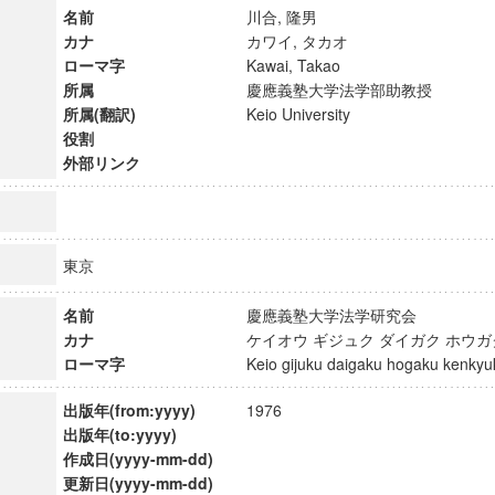
名前
川合, 隆男
カナ
カワイ, タカオ
ローマ字
Kawai, Takao
所属
慶應義塾大学法学部助教授
所属(翻訳)
Keio University
役割
外部リンク
東京
名前
慶應義塾大学法学研究会
カナ
ケイオウ ギジュク ダイガク ホウ
ローマ字
Keio gijuku daigaku hogaku kenk
ンス教育研究センター
端的教育研究拠点
出版年(from:yyyy)
1976
のサイエンス」
出版年(to:yyyy)
作成日(yyyy-mm-dd)
更新日(yyyy-mm-dd)