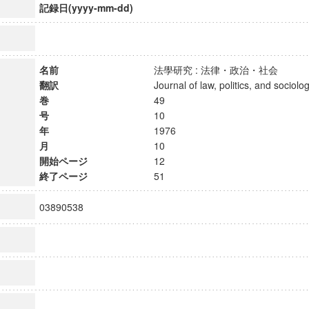
記録日(yyyy-mm-dd)
名前
法學研究 : 法律・政治・社会
翻訳
Journal of law, politics, and soci
巻
49
号
10
年
1976
月
10
開始ページ
12
終了ページ
51
03890538