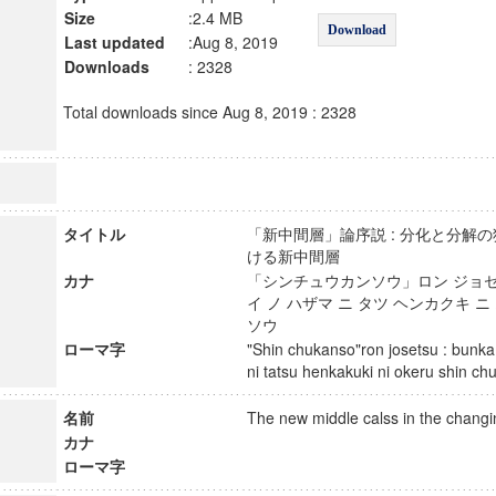
Size
:2.4 MB
Download
Last updated
:Aug 8, 2019
Downloads
: 2328
Total downloads since Aug 8, 2019 : 2328
タイトル
「新中間層」論序説 : 分化と分解
ける新中間層
カナ
「シンチュウカンソウ」ロン ジョセツ
イ ノ ハザマ ニ タツ ヘンカクキ 
ソウ
ローマ字
"Shin chukanso"ron josetsu : bunk
ni tatsu henkakuki ni okeru shin
名前
The new middle calss in the chan
カナ
ローマ字