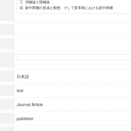
三 消極論と積極論

四 新中間層の形成と動態、そして変革期における新中間層
日本語
text
Journal Article
publisher