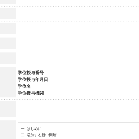
学位授与番号
学位授与年月日
学位名
学位授与機関
一 はじめに

二 増加する新中間層
