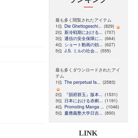
最も多く閲覧されたアイテム
1位
Die Ghettogeschi...
(829)
2位
新冷戦期における...
(707)
3位
通信の安全保障に...
(664)
4位
ショート動画の効...
(627)
5位
J.S. ミルの社会...
(555)
最も多くダウンロードされたアイ
テム
1位
The perpetual fa...
(2583)
2位
『韻府群玉』版本...
(1531)
3位
日本における赤痢...
(1191)
4位
Promoting Manga ...
(1046)
5位
慶應義塾大学日吉...
(850)
LINK