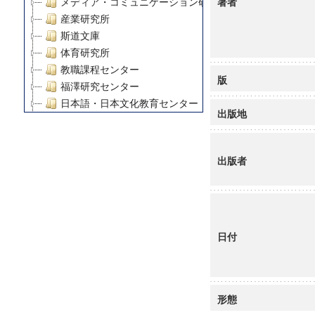
著者
メディア・コミュニケーション研究所
産業研究所
斯道文庫
体育研究所
教職課程センター
版
福澤研究センター
日本語・日本文化教育センター
出版地
アート・センター
外国語教育研究センター
デジタルメディア・コンテンツ統合研究センター
出版者
グローバルリサーチインスティテュート
塾内助成報告書
科学研究費補助金研究成果報告書
21世紀COEプログラム
日付
慶應義塾大学グローバルCOEプログラム市民社会ガバナ
慶應義塾大学グローバルCOEプログラム論理と感性の先
博士課程教育リーディングプログラム「超成熟社会発展
学術雑誌掲載論文等(8)
形態
その他