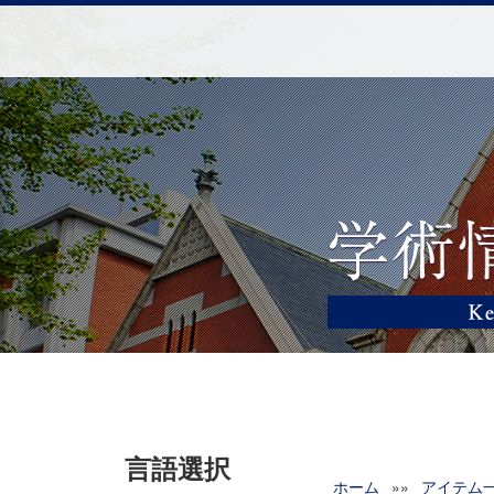
言語選択
ホーム
»»
アイテム