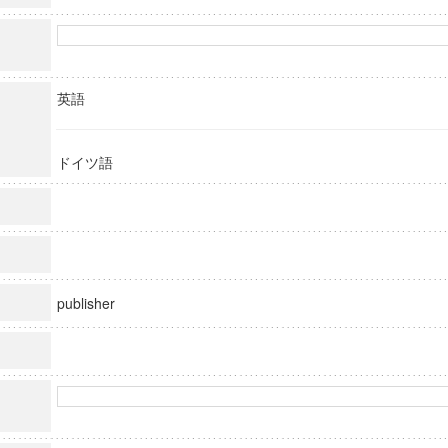
英語
ドイツ語
publisher