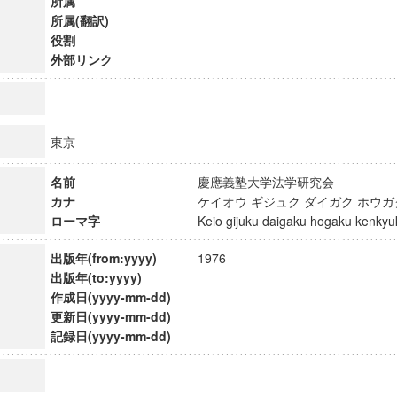
所属
所属(翻訳)
役割
外部リンク
東京
名前
慶應義塾大学法学研究会
カナ
ケイオウ ギジュク ダイガク ホウ
ローマ字
Keio gijuku daigaku hogaku kenk
出版年(from:yyyy)
1976
出版年(to:yyyy)
作成日(yyyy-mm-dd)
ンス教育研究センター
更新日(yyyy-mm-dd)
端的教育研究拠点
記録日(yyyy-mm-dd)
のサイエンス」