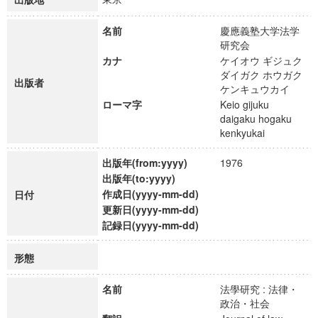
名前
慶應義塾大学法学
研究会
カナ
ケイオウ ギジュク
ダイガク ホウガク
出版者
ケンキュウカイ
ローマ字
Keio gijuku
daigaku hogaku
kenkyukai
出版年(from:yyyy)
1976
出版年(to:yyyy)
作成日(yyyy-mm-dd)
日付
更新日(yyyy-mm-dd)
記録日(yyyy-mm-dd)
形態
名前
法學研究 : 法律・
政治・社会