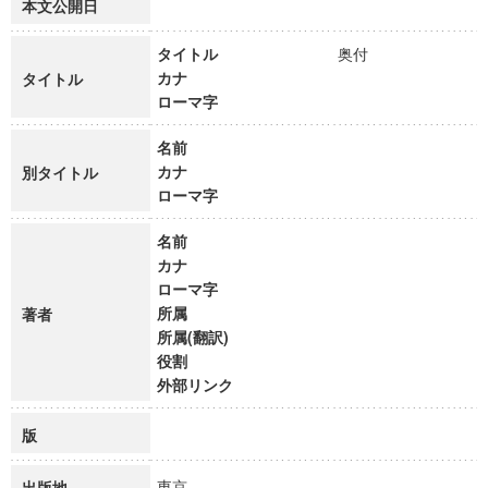
本文公開日
タイトル
奥付
カナ
タイトル
ローマ字
名前
カナ
別タイトル
ローマ字
名前
カナ
ローマ字
所属
著者
所属(翻訳)
役割
外部リンク
版
東京
出版地