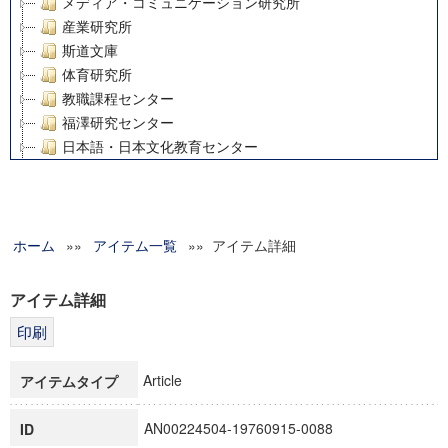
メディア・コミュニケーション研究所
産業研究所
斯道文庫
体育研究所
教職課程センター
福澤研究センター
日本語・日本文化教育センター
アート・センター
外国語教育研究センター
デジタルメディア・コンテンツ統合研究センター
ホーム
»»
グローバルリサーチインスティテュート
アイテム一覧
»» アイテム詳細
塾内助成報告書
科学研究費補助金研究成果報告書
アイテム詳細
21世紀COEプログラム
慶應義塾大学グローバルCOEプログラム市民社会ガバナンス
慶應義塾大学グローバルCOEプログラム論理と感性の先端的
Article
アイテムタイプ
博士課程教育リーディングプログラム「超成熟社会発展のサ
学術雑誌掲載論文等(8)
AN00224504-19760915-0088
ID
その他