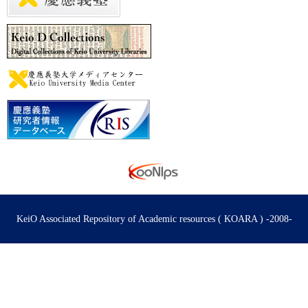
KeiO Associated Repository of Academic resources ( KOARA ) -2008-