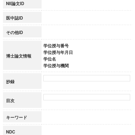
NII論文ID
医中誌ID
その他ID
学位授与番号
学位授与年月日
博士論文情報
学位名
学位授与機関
抄録
目次
キーワード
NDC