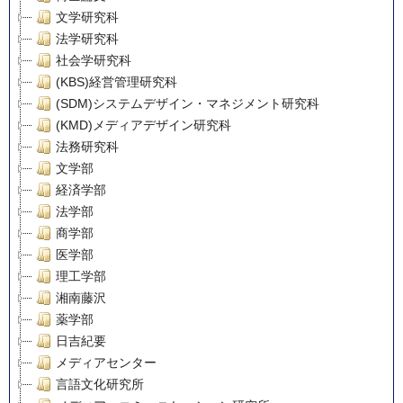
文学研究科
法学研究科
社会学研究科
(KBS)経営管理研究科
(SDM)システムデザイン・マネジメント研究科
(KMD)メディアデザイン研究科
法務研究科
文学部
経済学部
法学部
商学部
医学部
理工学部
湘南藤沢
薬学部
日吉紀要
メディアセンター
言語文化研究所