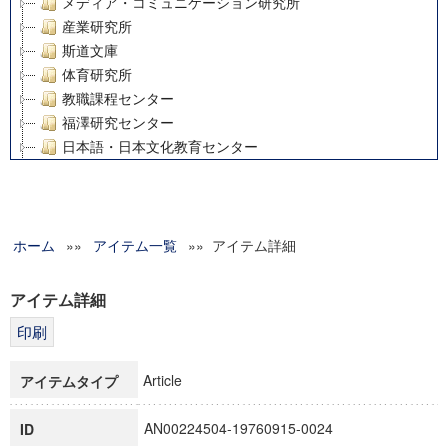
メディア・コミュニケーション研究所
産業研究所
斯道文庫
体育研究所
教職課程センター
福澤研究センター
日本語・日本文化教育センター
アート・センター
外国語教育研究センター
デジタルメディア・コンテンツ統合研究センター
ホーム
»»
グローバルリサーチインスティテュート
アイテム一覧
»» アイテム詳細
塾内助成報告書
科学研究費補助金研究成果報告書
アイテム詳細
21世紀COEプログラム
慶應義塾大学グローバルCOEプログラム市民社会ガバナンス
慶應義塾大学グローバルCOEプログラム論理と感性の先端的
Article
アイテムタイプ
博士課程教育リーディングプログラム「超成熟社会発展のサ
学術雑誌掲載論文等(8)
AN00224504-19760915-0024
ID
その他