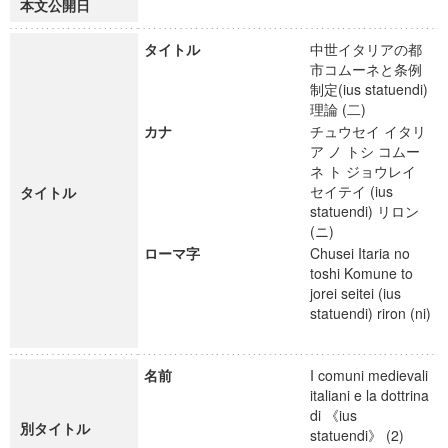
本文公開日
タイトル
中世イタリアの都
市コムーネと条例
制定(ius statuendi)
理論 (二)
カナ
チュウセイ イタリ
ア ノ トシ コムー
ネ ト ジョウレイ
セイテイ (ius
タイトル
statuendi) リロン
(ニ)
ローマ字
Chusei Itaria no
toshi Komune to
jorei seitei (ius
statuendi) riron (ni)
名前
I comuni medievali
italiani e la dottrina
di 《ius
別タイトル
statuendi》 (2)