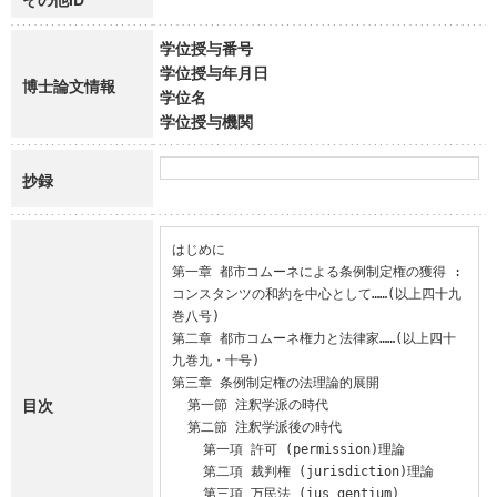
学位授与番号
学位授与年月日
博士論文情報
学位名
学位授与機関
抄録
はじめに

第一章 都市コムーネによる条例制定権の獲得 : 
コンスタンツの和約を中心として……(以上四十九
巻八号)

第二章 都市コムーネ権力と法律家……(以上四十
九巻九・十号)

第三章 条例制定権の法理論的展開

目次
  第一節 注釈学派の時代

  第二節 注釈学派後の時代

    第一項 許可 (permission)理論

    第二項 裁判権 (jurisdiction)理論

    第三項 万民法 (ius gentium)
