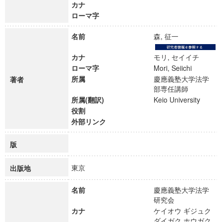
カナ
ローマ字
名前
森, 征一
カナ
モリ, セイイチ
ローマ字
Mori, Seiichi
所属
慶應義塾大学法学
著者
部専任講師
所属(翻訳)
Keio University
役割
外部リンク
版
東京
出版地
名前
慶應義塾大学法学
研究会
カナ
ケイオウ ギジュク
ダイガク ホウガク