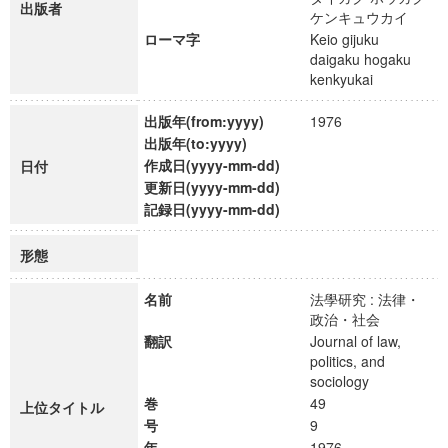
出版者
ケンキュウカイ
ローマ字
Keio gijuku
daigaku hogaku
kenkyukai
出版年(from:yyyy)
1976
出版年(to:yyyy)
作成日(yyyy-mm-dd)
日付
更新日(yyyy-mm-dd)
記録日(yyyy-mm-dd)
形態
名前
法學研究 : 法律・
政治・社会
翻訳
Journal of law,
politics, and
sociology
巻
49
上位タイトル
号
9
年
1976