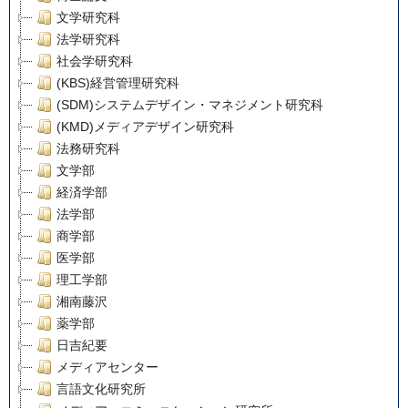
文学研究科
法学研究科
社会学研究科
(KBS)経営管理研究科
(SDM)システムデザイン・マネジメント研究科
(KMD)メディアデザイン研究科
法務研究科
文学部
経済学部
法学部
商学部
医学部
理工学部
湘南藤沢
薬学部
日吉紀要
メディアセンター
言語文化研究所