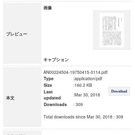
画像
プレビュー
キャプション
AN00224504-19750415-0114.pdf
Type
:application/pdf
Size
:166.2 KB
Last
Download
:Mar 30, 2018
本文
updated
Downloads
: 309
Total downloads since Mar 30, 2018 : 309