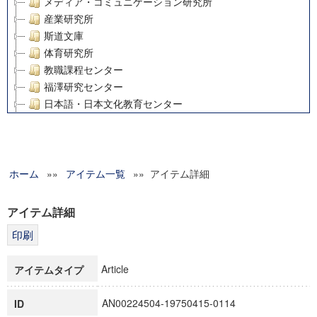
メディア・コミュニケーション研究所
産業研究所
斯道文庫
体育研究所
教職課程センター
福澤研究センター
日本語・日本文化教育センター
アート・センター
外国語教育研究センター
デジタルメディア・コンテンツ統合研究センター
ホーム
»»
グローバルリサーチインスティテュート
アイテム一覧
»» アイテム詳細
塾内助成報告書
科学研究費補助金研究成果報告書
アイテム詳細
21世紀COEプログラム
慶應義塾大学グローバルCOEプログラム市民社会ガバナンス
慶應義塾大学グローバルCOEプログラム論理と感性の先端的
Article
アイテムタイプ
博士課程教育リーディングプログラム「超成熟社会発展のサ
学術雑誌掲載論文等(8)
AN00224504-19750415-0114
ID
その他