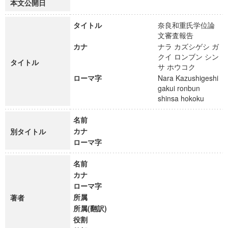
本文公開日
タイトル
奈良和重氏学位論
文審査報告
カナ
ナラ カズシゲシ ガ
クイ ロンブン シン
タイトル
サ ホウコク
ローマ字
Nara Kazushigeshi
gakui ronbun
shinsa hokoku
名前
カナ
別タイトル
ローマ字
名前
カナ
ローマ字
所属
著者
所属(翻訳)
役割