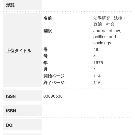
形態
名前
法學研究 : 法律・
政治・社会
翻訳
Journal of law,
politics, and
sociology
巻
48
上位タイトル
号
4
年
1975
月
4
開始ページ
114
終了ページ
116
03890538
ISSN
ISBN
DOI