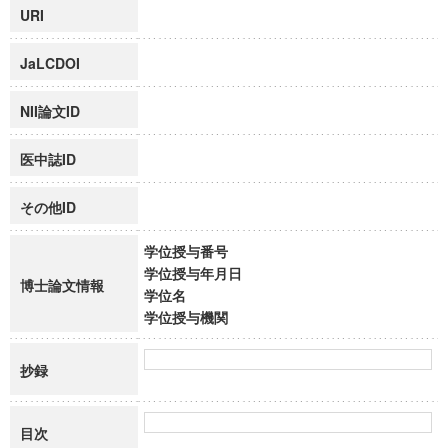
URI
JaLCDOI
NII論文ID
医中誌ID
その他ID
学位授与番号
学位授与年月日
博士論文情報
学位名
学位授与機関
抄録
目次