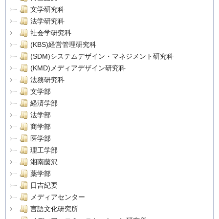
文学研究科
法学研究科
社会学研究科
(KBS)経営管理研究科
(SDM)システムデザイン・マネジメント研究科
(KMD)メディアデザイン研究科
法務研究科
文学部
経済学部
法学部
商学部
医学部
理工学部
湘南藤沢
薬学部
日吉紀要
メディアセンター
言語文化研究所