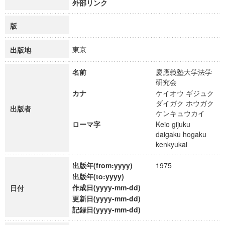
外部リンク
版
東京
出版地
名前
慶應義塾大学法学
研究会
カナ
ケイオウ ギジュク
ダイガク ホウガク
出版者
ケンキュウカイ
ローマ字
Keio gijuku
daigaku hogaku
kenkyukai
出版年(from:yyyy)
1975
出版年(to:yyyy)
作成日(yyyy-mm-dd)
日付
更新日(yyyy-mm-dd)
記録日(yyyy-mm-dd)