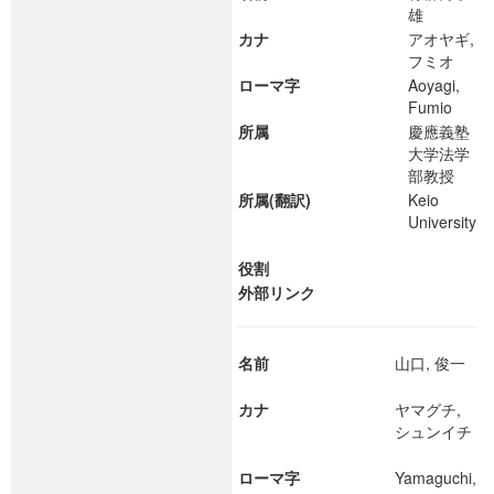
雄
カナ
アオヤギ,
フミオ
ローマ字
Aoyagi,
Fumio
所属
慶應義塾
大学法学
部教授
所属(翻訳)
Keio
University
役割
外部リンク
名前
山口, 俊一
カナ
ヤマグチ,
シュンイチ
ローマ字
Yamaguchi,