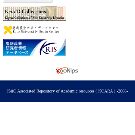
KeiO Associated Repository of Academic resources ( KOARA ) -2008-