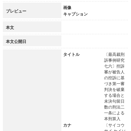
画像
プレビュー
キャプション
本文
本文公開日
タイトル
〔最高裁刑
訴事例研究
七六〕控訴
審が被告人
の控訴に基
づき第一審
判決を破棄
する場合と
未決勾留日
数の刑法二
一条による
本刑算入
カナ
〔サイコウ
サイ ケイソ