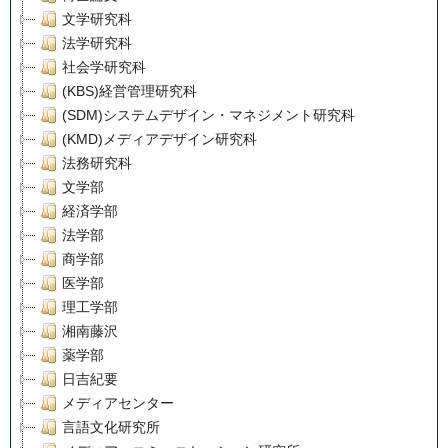
文学研究科
法学研究科
社会学研究科
(KBS)経営管理研究科
(SDM)システムデザイン・マネジメント研究科
(KMD)メディアデザイン研究科
法務研究科
文学部
経済学部
法学部
商学部
医学部
理工学部
湘南藤沢
薬学部
日吉紀要
メディアセンター
言語文化研究所