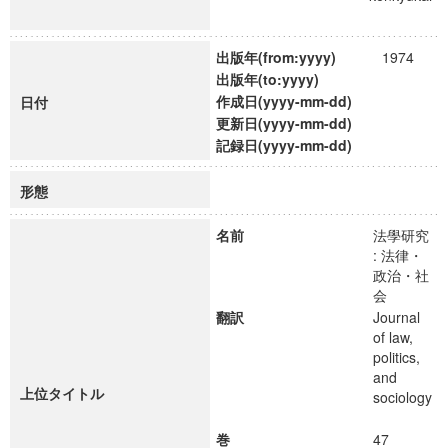
出版年(from:yyyy)
1974
出版年(to:yyyy)
作成日(yyyy-mm-dd)
日付
更新日(yyyy-mm-dd)
記録日(yyyy-mm-dd)
形態
名前
法學研究
: 法律・
政治・社
会
翻訳
Journal
of law,
politics,
and
上位タイトル
sociology
巻
47