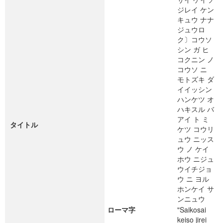
ジレイ ケン
キュウ ナナ
ジュウロ
ク〕コウソ
シン ガ ヒ
コクニン ノ
コウソ ニ
モトズキ ダ
イイッシン
ハンケツ オ
ハキスル バ
アイ ト ミ
タイトル
ケツ コウリ
ュウ ニッス
ウ ノ ケイ
ホウ ニジュ
ウイチジョ
ウ ニ ヨル
ホンケイ サ
ンニュウ
ローマ字
"Saikosai
keiso jirei