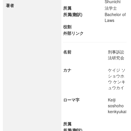
Shunichi
著者
所属
法学士
所属(翻訳)
Bachelor of
Laws
役割
外部リンク
名前
刑事訴訟
法研究会
カナ
ケイジ ソ
ショウホ
ウ ケンキ
ュウカイ
ローマ字
Keiji
soshoho
kenkyukai
所属
所属(翻訳)