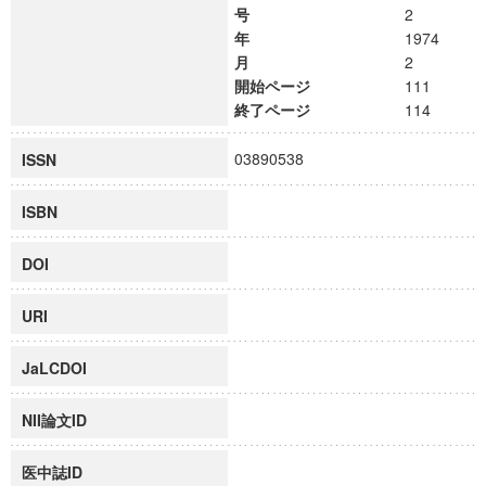
号
2
年
1974
月
2
開始ページ
111
終了ページ
114
03890538
ISSN
ISBN
DOI
URI
JaLCDOI
NII論文ID
医中誌ID