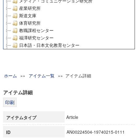
メディア・コミュニケーション研究所
産業研究所
斯道文庫
体育研究所
教職課程センター
福澤研究センター
日本語・日本文化教育センター
アート・センター
外国語教育研究センター
デジタルメディア・コンテンツ統合研究センター
ホーム
»»
グローバルリサーチインスティテュート
アイテム一覧
»» アイテム詳細
塾内助成報告書
科学研究費補助金研究成果報告書
アイテム詳細
21世紀COEプログラム
慶應義塾大学グローバルCOEプログラム市民社会ガバナンス
慶應義塾大学グローバルCOEプログラム論理と感性の先端的
Article
アイテムタイプ
博士課程教育リーディングプログラム「超成熟社会発展のサ
学術雑誌掲載論文等(8)
AN00224504-19740215-0111
ID
その他