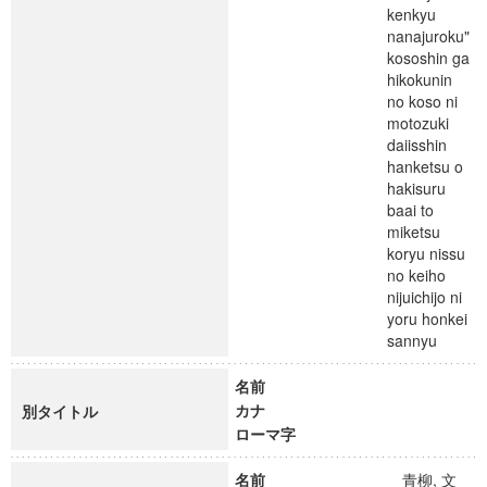
kenkyu
nanajuroku"
kososhin ga
hikokunin
no koso ni
motozuki
daiisshin
hanketsu o
hakisuru
baai to
miketsu
koryu nissu
no keiho
nijuichijo ni
yoru honkei
sannyu
名前
カナ
別タイトル
ローマ字
名前
青柳, 文