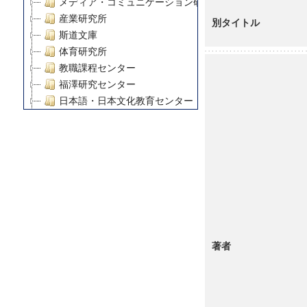
メディア・コミュニケーション研究所
産業研究所
別タイトル
斯道文庫
体育研究所
教職課程センター
福澤研究センター
日本語・日本文化教育センター
アート・センター
外国語教育研究センター
デジタルメディア・コンテンツ統合研究センター
グローバルリサーチインスティテュート
塾内助成報告書
科学研究費補助金研究成果報告書
21世紀COEプログラム
慶應義塾大学グローバルCOEプログラム市民社会ガバナ
著者
慶應義塾大学グローバルCOEプログラム論理と感性の先
博士課程教育リーディングプログラム「超成熟社会発展
学術雑誌掲載論文等(8)
その他