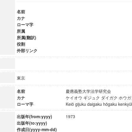
名前
カナ
ローマ字
所属
所属(翻訳)
役割
外部リンク
東京
名前
慶應義塾大学法学研究会
カナ
ケイオウ ギジュク ダイガク ホウ
ローマ字
Keiō gijuku daigaku hōgaku kenk
出版年(from:yyyy)
1973
出版年(to:yyyy)
作成日(yyyy-mm-dd)