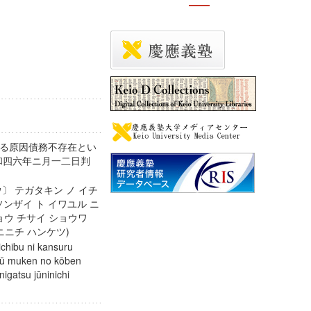
る原因債務不存在とい
和四六年ニ月一二日判
〕 テガタキン ノ イチ
ソンザイ ト イワユル ニ
ョウ チサイ ショウワ
ニニチ ハンケツ)
ichibu ni kansuru
ijū muken no kōben
igatsu jūninichi