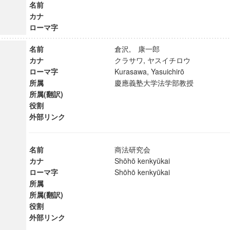
名前
カナ
ローマ字
名前
倉沢, 康一郎
カナ
クラサワ, ヤスイチロウ
ローマ字
Kurasawa, Yasuichirō
所属
慶應義塾大学法学部教授
所属(翻訳)
役割
外部リンク
名前
商法研究会
カナ
Shōhō kenkyūkai
ローマ字
Shōhō kenkyūkai
ンス教育研究センター
所属
端的教育研究拠点
所属(翻訳)
のサイエンス」
役割
外部リンク