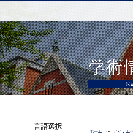
言語選択
ホーム
»»
アイテム