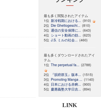
最も多く閲覧されたアイテム
1位
新冷戦期における...
(910)
2位
Die Ghettogeschi...
(810)
3位
通信の安全保障に...
(643)
4位
ショート動画の効...
(623)
5位
J.S. ミルの社会...
(460)
最も多くダウンロードされたアイ
テム
1位
The perpetual fa...
(2788)
2位
『韻府群玉』版本...
(1515)
3位
Promoting Manga ...
(1140)
4位
日本における赤痢...
(900)
5位
慶應義塾大学日吉...
(894)
LINK