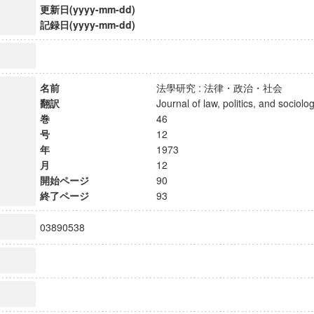
更新日(yyyy-mm-dd)
記録日(yyyy-mm-dd)
名前
法學研究 : 法律・政治・社会
翻訳
Journal of law, politics, and soci
巻
46
号
12
年
1973
月
12
開始ページ
90
終了ページ
93
03890538