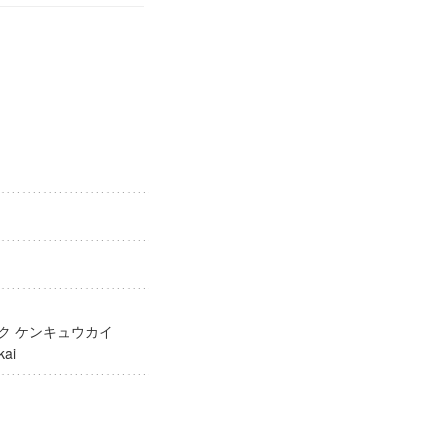
ガク ケンキュウカイ
yūkai