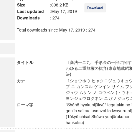
Size
:698.2 KB
Download
Last updated
:May 17, 2019
Downloads
: 274
Total downloads since May 17, 2019 : 274
タイトル
〔商法一ニ九〕手形金の一部に関す
わゆる二重無権の抗弁(東京地裁昭
決)
カナ
〔ショウホウ ヒャクニジュウキュウ
ブ ニ カンスル ゲンイン サイム フ
ジュウ ムケン ノ コウベン (トウキ
ヨンジュウロクネン ニガツ ジュウ
ローマ字
"Shōhō hyakunijūkyū" tegatakin no 
gen'in saimu fusonzai to iwayuru n
(Tōkyō chisai Shōwa yonjūrokunen n
hanketsu)