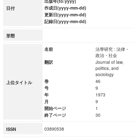
出版年(to:yyyy)
作成日(yyyy-mm-dd)
日付
更新日(yyyy-mm-dd)
記録日(yyyy-mm-dd)
形態
名前
法學研究 : 法律・
政治・社会
翻訳
Journal of law,
politics, and
sociology
巻
46
上位タイトル
号
9
年
1973
月
9
開始ページ
1
終了ページ
30
03890538
ISSN