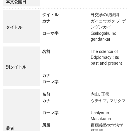
本文公開日
タイトル
外交学の現段階
カナ
ガイコウガク ノ ゲ
ンダンカイ
タイトル
ローマ字
Gaikōgaku no
gendankai
名前
The science of
Ddplomacy : its
past and present
別タイトル
カナ
ローマ字
名前
内山, 正熊
カナ
ウチヤマ, マサクマ
ローマ字
Uchiyama,
Masakuma
所属
慶應義塾大学法学
著者
部教授