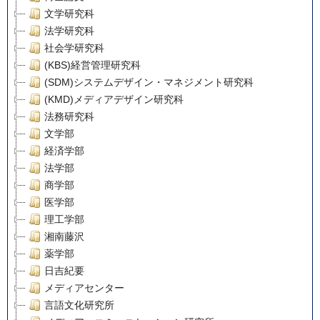
文学研究科
法学研究科
社会学研究科
(KBS)経営管理研究科
(SDM)システムデザイン・マネジメント研究科
(KMD)メディアデザイン研究科
法務研究科
文学部
経済学部
法学部
商学部
医学部
理工学部
湘南藤沢
薬学部
日吉紀要
メディアセンター
言語文化研究所