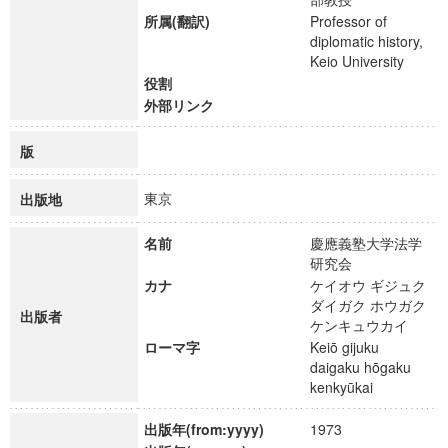
所属(翻訳)
Professor of
diplomatic history,
Keio University
役割
外部リンク
版
東京
出版地
名前
慶應義塾大学法学
研究会
カナ
ケイオウ ギジュク
ダイガク ホウガク
出版者
ケンキュウカイ
ローマ字
Keiō gijuku
daigaku hōgaku
kenkyūkai
出版年(from:yyyy)
1973