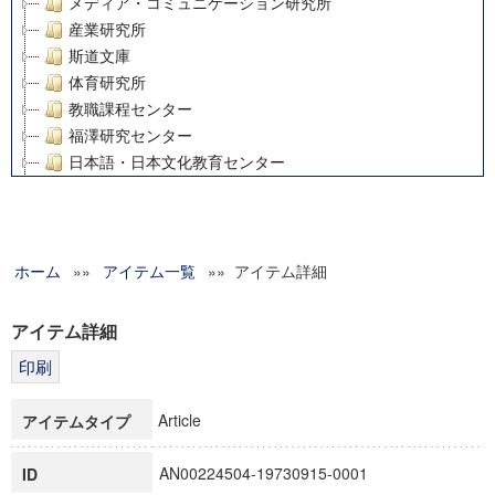
メディア・コミュニケーション研究所
産業研究所
斯道文庫
体育研究所
教職課程センター
福澤研究センター
日本語・日本文化教育センター
アート・センター
外国語教育研究センター
デジタルメディア・コンテンツ統合研究センター
ホーム
»»
グローバルリサーチインスティテュート
アイテム一覧
»» アイテム詳細
塾内助成報告書
科学研究費補助金研究成果報告書
アイテム詳細
21世紀COEプログラム
慶應義塾大学グローバルCOEプログラム市民社会ガバナンス
慶應義塾大学グローバルCOEプログラム論理と感性の先端的
Article
アイテムタイプ
博士課程教育リーディングプログラム「超成熟社会発展のサ
学術雑誌掲載論文等(8)
AN00224504-19730915-0001
ID
その他