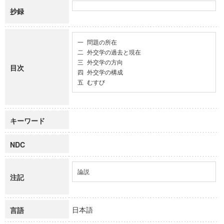
抄録
一 問題の所在

二 外交学の過去と現在

三 外交学の方向

目次
四 外交学の構成

五 むすび
キーワード
NDC
論説
注記
日本語
言語