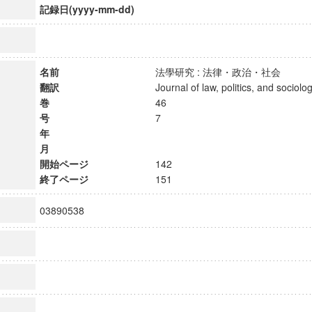
記録日(yyyy-mm-dd)
名前
法學研究 : 法律・政治・社会
翻訳
Journal of law, politics, and soci
巻
46
号
7
年
月
開始ページ
142
終了ページ
151
03890538