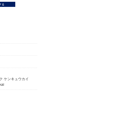
ガク ケンキュウカイ
yūkai