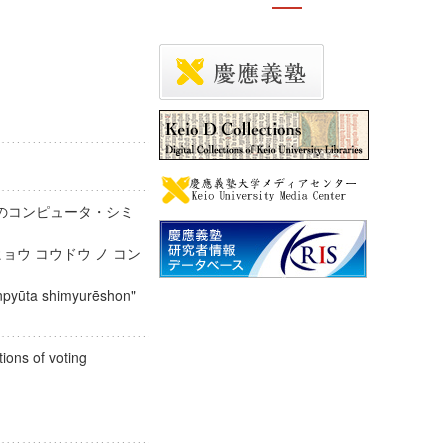
のコンピュータ・シミ
ョウ コウドウ ノ コン
npyūta shimyurēshon"
ions of voting