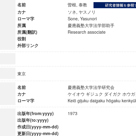
名前
曽根, 泰教
カナ
ソネ, ヤスノリ
ローマ字
Sone, Yasunori
所属
慶應義塾大学法学部助手
所属(翻訳)
Research associate
役割
外部リンク
東京
名前
慶應義塾大学法学研究会
カナ
ケイオウ ギジュク ダイガク ホウ
ローマ字
Keiō gijuku daigaku hōgaku kenk
ンス教育研究センター
端的教育研究拠点
出版年(from:yyyy)
1973
のサイエンス」
出版年(to:yyyy)
作成日(yyyy-mm-dd)
更新日(yyyy-mm-dd)