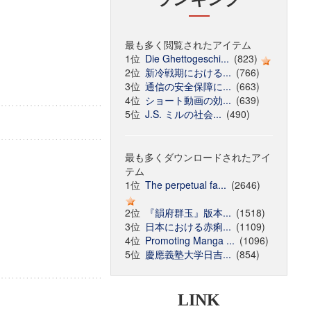
最も多く閲覧されたアイテム
1位
Die Ghettogeschi...
(823)
2位
新冷戦期における...
(766)
3位
通信の安全保障に...
(663)
4位
ショート動画の効...
(639)
5位
J.S. ミルの社会...
(490)
最も多くダウンロードされたアイ
テム
1位
The perpetual fa...
(2646)
2位
『韻府群玉』版本...
(1518)
3位
日本における赤痢...
(1109)
4位
Promoting Manga ...
(1096)
5位
慶應義塾大学日吉...
(854)
LINK