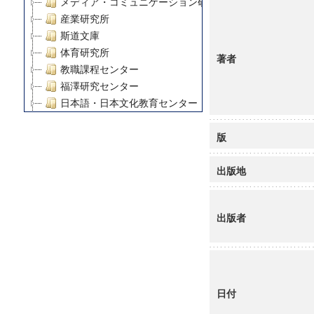
メディア・コミュニケーション研究所
産業研究所
斯道文庫
体育研究所
著者
教職課程センター
福澤研究センター
日本語・日本文化教育センター
アート・センター
版
外国語教育研究センター
デジタルメディア・コンテンツ統合研究センター
出版地
グローバルリサーチインスティテュート
塾内助成報告書
科学研究費補助金研究成果報告書
出版者
21世紀COEプログラム
慶應義塾大学グローバルCOEプログラム市民社会ガバナ
慶應義塾大学グローバルCOEプログラム論理と感性の先
博士課程教育リーディングプログラム「超成熟社会発展
学術雑誌掲載論文等(8)
日付
その他