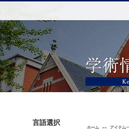
言語選択
ホーム
»»
アイテム