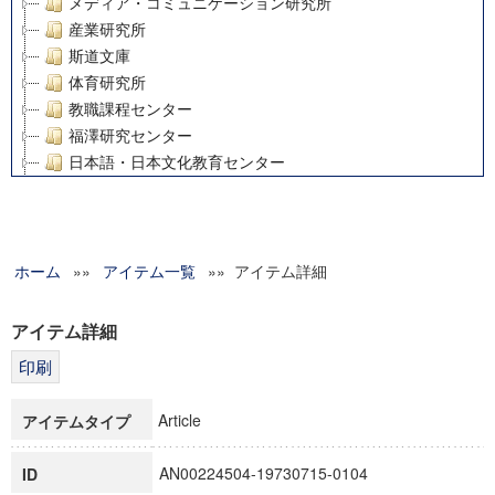
メディア・コミュニケーション研究所
産業研究所
斯道文庫
体育研究所
教職課程センター
福澤研究センター
日本語・日本文化教育センター
アート・センター
外国語教育研究センター
デジタルメディア・コンテンツ統合研究センター
ホーム
»»
グローバルリサーチインスティテュート
アイテム一覧
»» アイテム詳細
塾内助成報告書
科学研究費補助金研究成果報告書
アイテム詳細
21世紀COEプログラム
慶應義塾大学グローバルCOEプログラム市民社会ガバナンス
慶應義塾大学グローバルCOEプログラム論理と感性の先端的
Article
アイテムタイプ
博士課程教育リーディングプログラム「超成熟社会発展のサ
学術雑誌掲載論文等(8)
AN00224504-19730715-0104
ID
その他