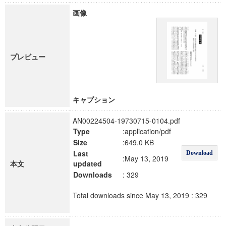
画像
プレビュー
キャプション
AN00224504-19730715-0104.pdf
Type
:application/pdf
Size
:649.0 KB
Last
Download
:May 13, 2019
本文
updated
Downloads
: 329
Total downloads since May 13, 2019 : 329