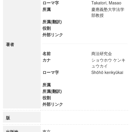
ローマ字
Takatori, Masao
所属
慶應義塾大学法学
部教授
所属(翻訳)
役割
外部リンク
著者
名前
商法研究会
カナ
ショウホウ ケンキ
ュウカイ
ローマ字
Shōhō kenkyūkai
所属
所属(翻訳)
役割
外部リンク
版
東京
出版地