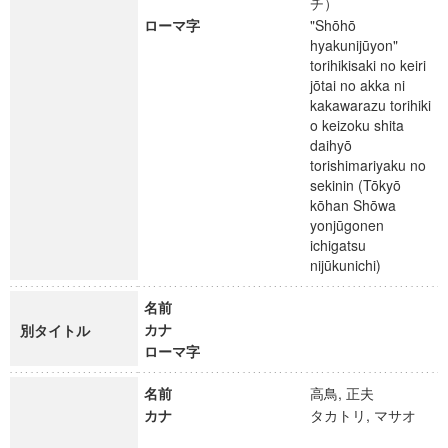
チ）
ローマ字
"Shōhō
hyakunijūyon"
torihikisaki no keiri
jōtai no akka ni
kakawarazu torihiki
o keizoku shita
daihyō
torishimariyaku no
sekinin (Tōkyō
kōhan Shōwa
yonjūgonen
ichigatsu
nijūkunichi)
名前
カナ
別タイトル
ローマ字
名前
高鳥, 正夫
カナ
タカトリ, マサオ