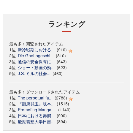
ランキング
最も多く閲覧されたアイテム
1位
新冷戦期における...
(910)
2位
Die Ghettogeschi...
(810)
3位
通信の安全保障に...
(643)
4位
ショート動画の効...
(623)
5位
J.S. ミルの社会...
(460)
最も多くダウンロードされたアイテム
1位
The perpetual fa...
(2788)
2位
『韻府群玉』版本...
(1515)
3位
Promoting Manga ...
(1140)
4位
日本における赤痢...
(900)
5位
慶應義塾大学日吉...
(894)