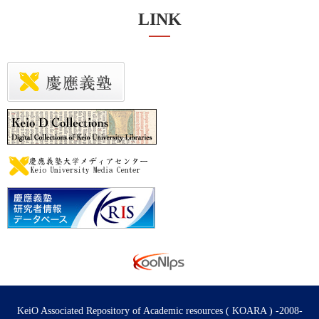
LINK
KeiO Associated Repository of Academic resources ( KOARA ) -2008-