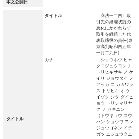
本文公開日
タイトル
〔商法一二四〕取
引先の経理状態の
悪化にかかわらず
取引を継続した代
表取締役の責任(東
京高判昭和四五年
一月二九日)
カナ
〔ショウホウ ヒャ
クニジュウヨン 〕
トリヒキサキ ノ ケ
イリ ジョウタイ ノ
アッカ ニ カカワラ
ズ トリヒキ オ ケ
イゾク シタ ダイヒ
ョウ トリシマリヤ
ク ノ セキニン
（トウキョウ コウ
タイトル
ハン ショウワ ヨン
ジュウゴネン イチ
ガツ ニジュウクニ