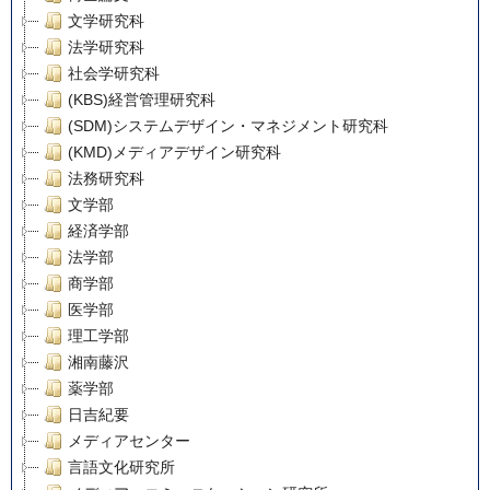
文学研究科
法学研究科
社会学研究科
(KBS)経営管理研究科
(SDM)システムデザイン・マネジメント研究科
(KMD)メディアデザイン研究科
法務研究科
文学部
経済学部
法学部
商学部
医学部
理工学部
湘南藤沢
薬学部
日吉紀要
メディアセンター
言語文化研究所