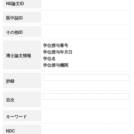
NII論文ID
医中誌ID
その他ID
学位授与番号
学位授与年月日
博士論文情報
学位名
学位授与機関
抄録
目次
キーワード
NDC