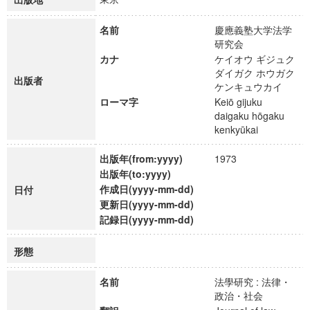
名前
慶應義塾大学法学
研究会
カナ
ケイオウ ギジュク
ダイガク ホウガク
出版者
ケンキュウカイ
ローマ字
Keiō gijuku
daigaku hōgaku
kenkyūkai
出版年(from:yyyy)
1973
出版年(to:yyyy)
作成日(yyyy-mm-dd)
日付
更新日(yyyy-mm-dd)
記録日(yyyy-mm-dd)
形態
名前
法學研究 : 法律・
政治・社会