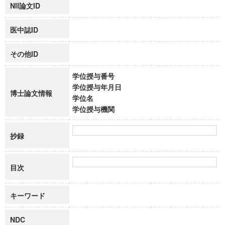
NII論文ID
医中誌ID
その他ID
学位授与番号
学位授与年月日
博士論文情報
学位名
学位授与機関
抄録
目次
キーワード
NDC