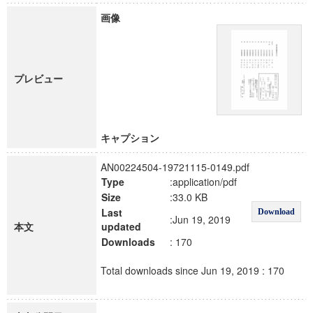
画像
プレビュー
キャプション
AN00224504-19721115-0149.pdf
Type
:application/pdf
Size
:33.0 KB
Last
Download
:Jun 19, 2019
本文
updated
Downloads
: 170
Total downloads since Jun 19, 2019 : 170