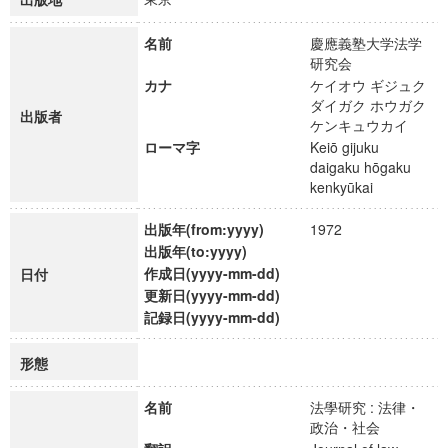
名前
慶應義塾大学法学
研究会
カナ
ケイオウ ギジュク
ダイガク ホウガク
出版者
ケンキュウカイ
ローマ字
Keiō gijuku
daigaku hōgaku
kenkyūkai
出版年(from:yyyy)
1972
出版年(to:yyyy)
作成日(yyyy-mm-dd)
日付
更新日(yyyy-mm-dd)
記録日(yyyy-mm-dd)
形態
名前
法學研究 : 法律・
政治・社会