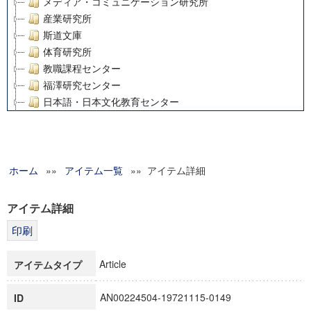
メディア・コミュニケーション研究所
産業研究所
斯道文庫
体育研究所
教職課程センター
福澤研究センター
日本語・日本文化教育センター
アート・センター
外国語教育研究センター
デジタルメディア・コンテンツ統合研究センター
ホーム
»»
グローバルリサーチインスティテュート
アイテム一覧
»» アイテム詳細
塾内助成報告書
科学研究費補助金研究成果報告書
アイテム詳細
21世紀COEプログラム
慶應義塾大学グローバルCOEプログラム市民社会ガバナンス
慶應義塾大学グローバルCOEプログラム論理と感性の先端的
Article
アイテムタイプ
博士課程教育リーディングプログラム「超成熟社会発展のサ
学術雑誌掲載論文等(8)
AN00224504-19721115-0149
ID
その他