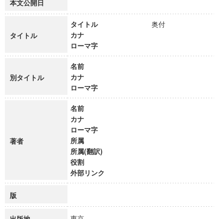
本文公開日
タイトル
奥付
カナ
タイトル
ローマ字
名前
カナ
別タイトル
ローマ字
名前
カナ
ローマ字
所属
著者
所属(翻訳)
役割
外部リンク
版
東京
出版地