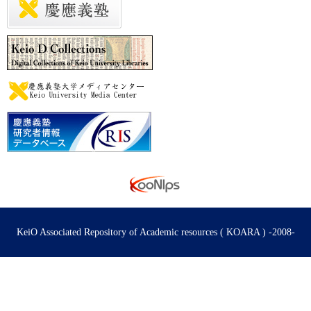
KeiO Associated Repository of Academic resources ( KOARA ) -2008-