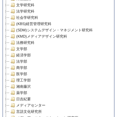
文学研究科
法学研究科
社会学研究科
(KBS)経営管理研究科
(SDM)システムデザイン・マネジメント研究科
(KMD)メディアデザイン研究科
法務研究科
文学部
経済学部
法学部
商学部
医学部
理工学部
湘南藤沢
薬学部
日吉紀要
メディアセンター
言語文化研究所