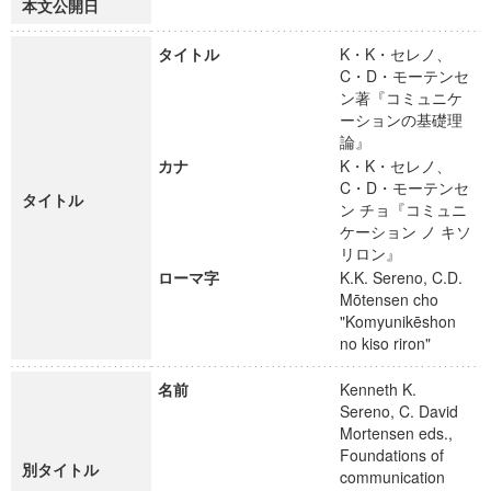
本文公開日
タイトル
K・K・セレノ、
C・D・モーテンセ
ン著『コミュニケ
ーションの基礎理
論』
カナ
K・K・セレノ、
C・D・モーテンセ
タイトル
ン チョ『コミュニ
ケーション ノ キソ
リロン』
ローマ字
K.K. Sereno, C.D.
Mōtensen cho
"Komyunikēshon
no kiso riron"
名前
Kenneth K.
Sereno, C. David
Mortensen eds.,
Foundations of
別タイトル
communication