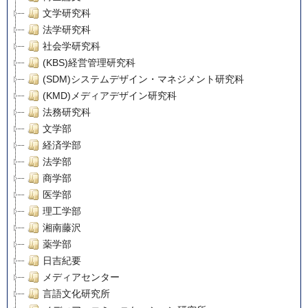
文学研究科
法学研究科
社会学研究科
(KBS)経営管理研究科
(SDM)システムデザイン・マネジメント研究科
(KMD)メディアデザイン研究科
法務研究科
文学部
経済学部
法学部
商学部
医学部
理工学部
湘南藤沢
薬学部
日吉紀要
メディアセンター
言語文化研究所