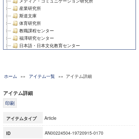
メディア・コミュニケーション研究所
産業研究所
斯道文庫
体育研究所
教職課程センター
福澤研究センター
日本語・日本文化教育センター
アート・センター
外国語教育研究センター
デジタルメディア・コンテンツ統合研究センター
ホーム
»»
グローバルリサーチインスティテュート
アイテム一覧
»» アイテム詳細
塾内助成報告書
科学研究費補助金研究成果報告書
アイテム詳細
21世紀COEプログラム
慶應義塾大学グローバルCOEプログラム市民社会ガバナンス
慶應義塾大学グローバルCOEプログラム論理と感性の先端的
Article
アイテムタイプ
博士課程教育リーディングプログラム「超成熟社会発展のサ
学術雑誌掲載論文等(8)
AN00224504-19720915-0170
ID
その他