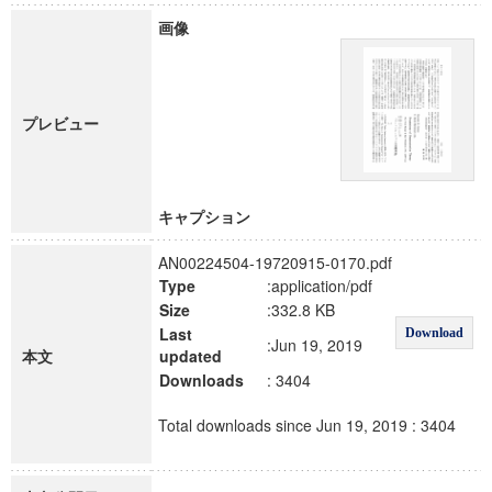
画像
プレビュー
キャプション
AN00224504-19720915-0170.pdf
Type
:application/pdf
Size
:332.8 KB
Last
Download
:Jun 19, 2019
本文
updated
Downloads
: 3404
Total downloads since Jun 19, 2019 : 3404