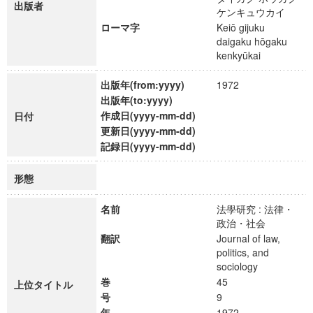
出版者
ケンキュウカイ
ローマ字
Keiō gijuku
daigaku hōgaku
kenkyūkai
出版年(from:yyyy)
1972
出版年(to:yyyy)
作成日(yyyy-mm-dd)
日付
更新日(yyyy-mm-dd)
記録日(yyyy-mm-dd)
形態
名前
法學研究 : 法律・
政治・社会
翻訳
Journal of law,
politics, and
sociology
巻
45
上位タイトル
号
9
年
1972