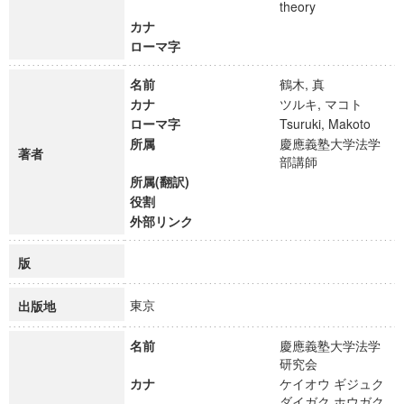
theory
カナ
ローマ字
名前
鶴木, 真
カナ
ツルキ, マコト
ローマ字
Tsuruki, Makoto
所属
慶應義塾大学法学
著者
部講師
所属(翻訳)
役割
外部リンク
版
東京
出版地
名前
慶應義塾大学法学
研究会
カナ
ケイオウ ギジュク
ダイガク ホウガク