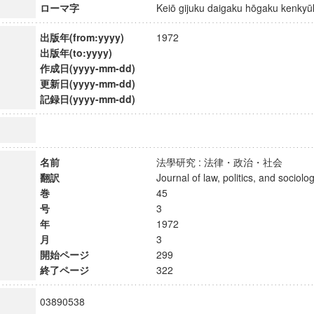
ローマ字
Keiō gijuku daigaku hōgaku kenk
出版年(from:yyyy)
1972
出版年(to:yyyy)
作成日(yyyy-mm-dd)
更新日(yyyy-mm-dd)
記録日(yyyy-mm-dd)
名前
法學研究 : 法律・政治・社会
翻訳
Journal of law, politics, and soci
巻
45
号
3
年
1972
ンス教育研究センター
月
3
開始ページ
299
端的教育研究拠点
終了ページ
322
のサイエンス」
03890538