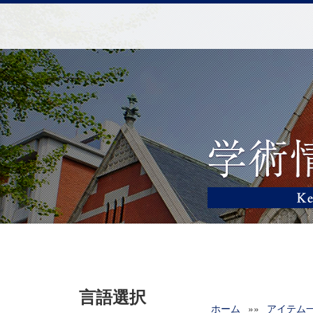
言語選択
ホーム
»»
アイテム