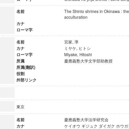
名前
The Shinto shrines in Okinawa : thei
acculturation
カナ
ローマ字
名前
宮家, 準
カナ
ミヤケ, ヒトシ
ローマ字
Miyake, Hitoshi
所属
慶應義塾大学文学部助教授
所属(翻訳)
役割
外部リンク
東京
名前
慶應義塾大学法学研究会
カナ
ケイオウ ギジュク ダイガク ホウ