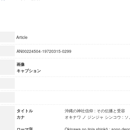
Article
AN00224504-19720315-0299
画像
キャプション
タイトル
沖縄の神社信仰 : その伝播と受
カナ
オキナワ ノ ジンジャ シンコウ : ソ
ローマ字
Okinawa no jinja shinkō : sono de