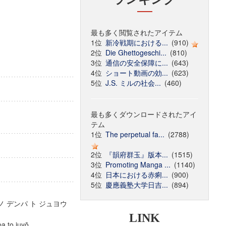
最も多く閲覧されたアイテム
1位
新冷戦期における...
(910)
2位
Die Ghettogeschi...
(810)
3位
通信の安全保障に...
(643)
4位
ショート動画の効...
(623)
5位
J.S. ミルの社会...
(460)
最も多くダウンロードされたアイ
テム
1位
The perpetual fa...
(2788)
2位
『韻府群玉』版本...
(1515)
3位
Promoting Manga ...
(1140)
4位
日本における赤痢...
(900)
5位
慶應義塾大学日吉...
(894)
容
ノ デンパ ト ジュヨウ
LINK
npa to juyō