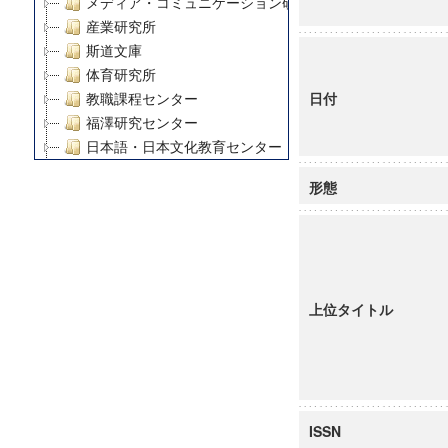
メディア・コミュニケーション研究所
産業研究所
斯道文庫
体育研究所
日付
教職課程センター
福澤研究センター
日本語・日本文化教育センター
アート・センター
形態
外国語教育研究センター
デジタルメディア・コンテンツ統合研究センター
グローバルリサーチインスティテュート
塾内助成報告書
科学研究費補助金研究成果報告書
上位タイトル
21世紀COEプログラム
慶應義塾大学グローバルCOEプログラム市民社会ガバナ
慶應義塾大学グローバルCOEプログラム論理と感性の先
博士課程教育リーディングプログラム「超成熟社会発展
学術雑誌掲載論文等(8)
ISSN
その他