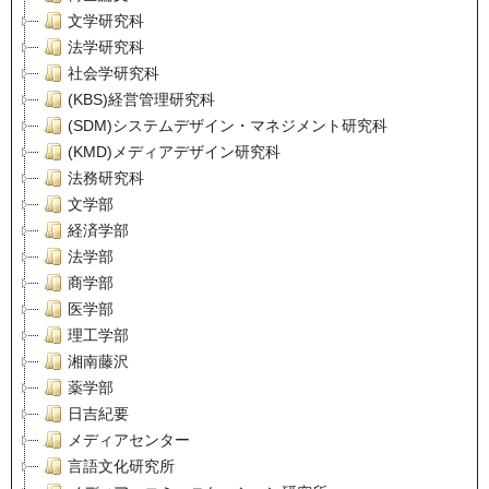
文学研究科
法学研究科
社会学研究科
(KBS)経営管理研究科
(SDM)システムデザイン・マネジメント研究科
(KMD)メディアデザイン研究科
法務研究科
文学部
経済学部
法学部
商学部
医学部
理工学部
湘南藤沢
薬学部
日吉紀要
メディアセンター
言語文化研究所