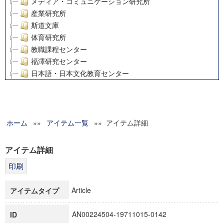
メディア・コミュニケーション研究所
産業研究所
斯道文庫
体育研究所
教職課程センター
福澤研究センター
日本語・日本文化教育センター
アート・センター
外国語教育研究センター
デジタルメディア・コンテンツ統合研究センター
ホーム
»»
グローバルリサーチインスティテュート
アイテム一覧
»» アイテム詳細
塾内助成報告書
科学研究費補助金研究成果報告書
アイテム詳細
21世紀COEプログラム
慶應義塾大学グローバルCOEプログラム市民社会ガバナンス
慶應義塾大学グローバルCOEプログラム論理と感性の先端的
Article
アイテムタイプ
博士課程教育リーディングプログラム「超成熟社会発展のサ
学術雑誌掲載論文等(8)
AN00224504-19711015-0142
ID
その他