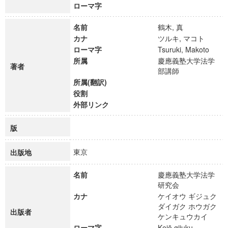
ローマ字
名前
鶴木, 真
カナ
ツルキ, マコト
ローマ字
Tsuruki, Makoto
所属
慶應義塾大学法学
著者
部講師
所属(翻訳)
役割
外部リンク
版
東京
出版地
名前
慶應義塾大学法学
研究会
カナ
ケイオウ ギジュク
ダイガク ホウガク
出版者
ケンキュウカイ
ローマ字
Keiō gijuku