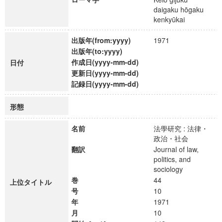
daigaku hōgaku
kenkyūkai
出版年(from:yyyy)
1971
出版年(to:yyyy)
作成日(yyyy-mm-dd)
日付
更新日(yyyy-mm-dd)
記録日(yyyy-mm-dd)
形態
名前
法學研究 : 法律・
政治・社会
翻訳
Journal of law,
politics, and
sociology
巻
44
上位タイトル
号
10
年
1971
月
10