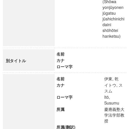
(Shōwa
yonjūyonen
jūgatsu
jūshichinichi
daini
shōhōtei
hanketsu)
名前
カナ
別タイトル
ローマ字
名前
伊東, 乾
カナ
イトウ, ス
スム
ローマ字
Itō,
Susumu
所属
慶應義塾大
学法学部教
授
所属(翻訳)