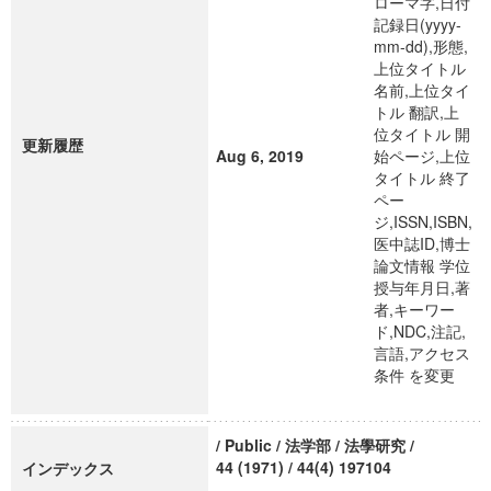
ローマ字,日付
記録日(yyyy-
mm-dd),形態,
上位タイトル
名前,上位タイ
トル 翻訳,上
位タイトル 開
更新履歴
Aug 6, 2019
始ページ,上位
タイトル 終了
ペー
ジ,ISSN,ISBN,
医中誌ID,博士
論文情報 学位
授与年月日,著
者,キーワー
ド,NDC,注記,
言語,アクセス
条件 を変更
/ Public / 法学部 / 法學研究 /
44 (1971) / 44(4) 197104
インデックス