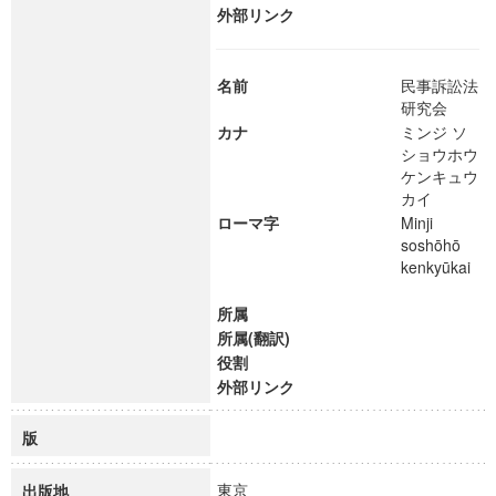
外部リンク
名前
民事訴訟法
研究会
カナ
ミンジ ソ
ショウホウ
ケンキュウ
カイ
ローマ字
Minji
soshōhō
kenkyūkai
所属
所属(翻訳)
役割
外部リンク
版
東京
出版地