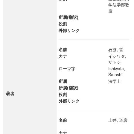
学法学部教
授
所属(翻訳)
役割
外部リンク
名前
石渡, 哲
カナ
イシワタ,
サトシ
ローマ字
Ishiwata,
Satoshi
所属
法学士
所属(翻訳)
著者
役割
外部リンク
名前
土井, 道彦
カナ