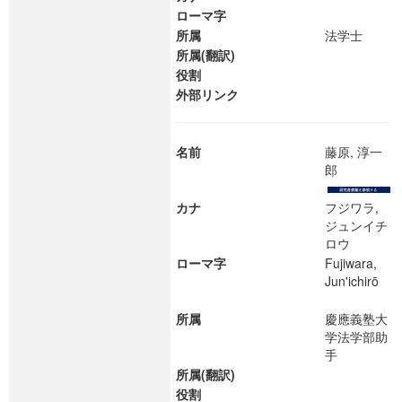
ローマ字
所属
法学士
所属(翻訳)
役割
外部リンク
名前
藤原, 淳一
郎
カナ
フジワラ,
ジュンイチ
ロウ
ローマ字
Fujiwara,
Jun'ichirō
所属
慶應義塾大
学法学部助
手
所属(翻訳)
役割