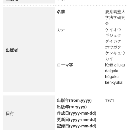
名前
慶應義塾大
学法学研究
会
カナ
ケイオウ
ギジュク
ダイガク
ホウガク
出版者
ケンキュウ
カイ
ローマ字
Keiō gijuku
daigaku
hōgaku
kenkyūkai
出版年(from:yyyy)
1971
出版年(to:yyyy)
作成日(yyyy-mm-dd)
日付
更新日(yyyy-mm-dd)
記録日(yyyy-mm-dd)