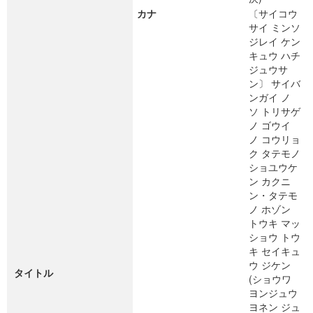
カナ
〔サイコウ
サイ ミンソ
ジレイ ケン
キュウ ハチ
ジュウサ
ン〕 サイバ
ンガイ ノ
ソ トリサゲ
ノ ゴウイ
ノ コウリョ
ク タテモノ
ショユウケ
ン カクニ
ン・タテモ
ノ ホゾン
トウキ マッ
ショウ トウ
キ セイキュ
ウ ジケン
タイトル
(ショウワ
ヨンジュウ
ヨネン ジュ