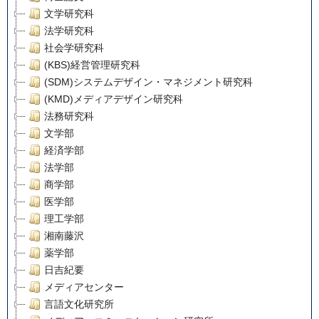
文学研究科
法学研究科
社会学研究科
(KBS)経営管理研究科
(SDM)システムデザイン・マネジメント研究科
(KMD)メディアデザイン研究科
法務研究科
文学部
経済学部
法学部
商学部
医学部
理工学部
湘南藤沢
薬学部
日吉紀要
メディアセンター
言語文化研究所