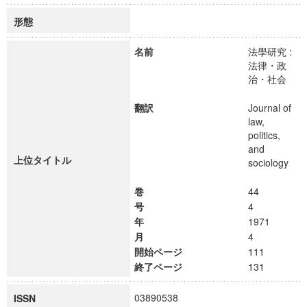
形態
名前
法學研究 :
法律・政
治・社会
翻訳
Journal of
law,
politics,
and
上位タイトル
sociology
巻
44
号
4
年
1971
月
4
開始ページ
111
終了ページ
131
03890538
ISSN