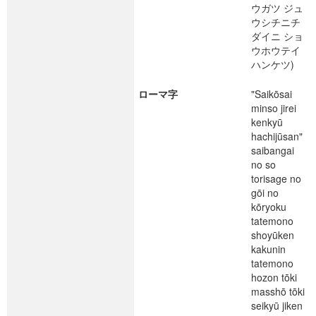
ウガツ ジュ
ウシチニチ
ダイニ ショ
ウホウテイ
ハンケツ)
ローマ字
"Saikōsai
minso jirei
kenkyū
hachijūsan"
saibangai
no so
torisage no
gōi no
kōryoku
tatemono
shoyūken
kakunin
tatemono
hozon tōki
masshō tōki
seikyū jiken