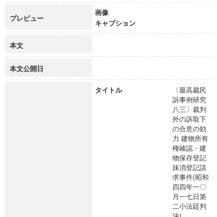
画像
プレビュー
キャプション
本文
本文公開日
タイトル
〔最高裁民
訴事例研究
八三〕裁判
外の訴取下
の合意の効
力 建物所有
権確認・建
物保存登記
抹消登記請
求事件(昭和
四四年一〇
月一七日第
二小法廷判
決)