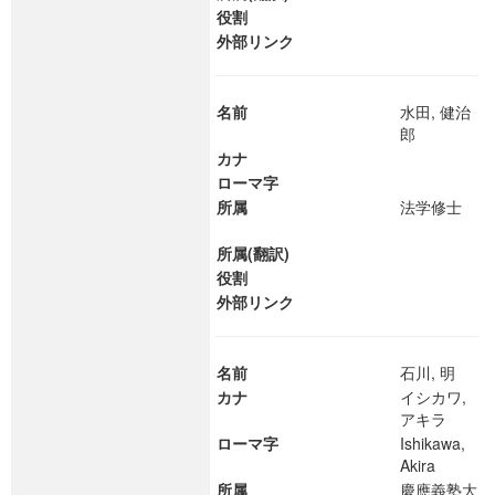
役割
外部リンク
名前
水田, 健治
郎
カナ
ローマ字
所属
法学修士
所属(翻訳)
役割
外部リンク
名前
石川, 明
カナ
イシカワ,
アキラ
ローマ字
Ishikawa,
Akira
所属
慶應義塾大