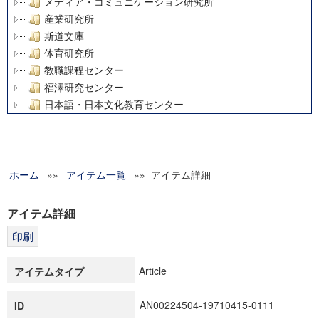
メディア・コミュニケーション研究所
産業研究所
斯道文庫
体育研究所
教職課程センター
福澤研究センター
日本語・日本文化教育センター
アート・センター
外国語教育研究センター
デジタルメディア・コンテンツ統合研究センター
ホーム
»»
グローバルリサーチインスティテュート
アイテム一覧
»» アイテム詳細
塾内助成報告書
科学研究費補助金研究成果報告書
アイテム詳細
21世紀COEプログラム
慶應義塾大学グローバルCOEプログラム市民社会ガバナンス
慶應義塾大学グローバルCOEプログラム論理と感性の先端的
Article
アイテムタイプ
博士課程教育リーディングプログラム「超成熟社会発展のサ
学術雑誌掲載論文等(8)
AN00224504-19710415-0111
ID
その他