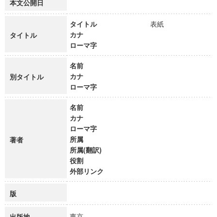
本文公開日
タイトル
表紙
カナ
タイトル
ローマ字
名前
カナ
別タイトル
ローマ字
名前
カナ
ローマ字
所属
著者
所属(翻訳)
役割
外部リンク
版
東京
出版地