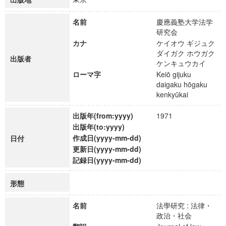
名前
慶應義塾大学法学
研究会
カナ
ケイオウ ギジュク
ダイガク ホウガク
出版者
ケンキュウカイ
ローマ字
Keiō gijuku
daigaku hōgaku
kenkyūkai
出版年(from:yyyy)
1971
出版年(to:yyyy)
作成日(yyyy-mm-dd)
日付
更新日(yyyy-mm-dd)
記録日(yyyy-mm-dd)
形態
名前
法學研究 : 法律・
政治・社会