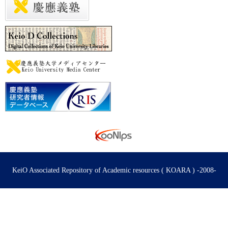
KeiO Associated Repository of Academic resources ( KOARA ) -2008-