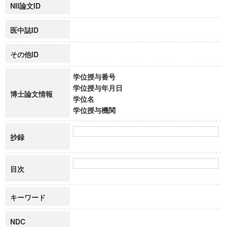
NII論文ID
医中誌ID
その他ID
学位授与番号
学位授与年月日
博士論文情報
学位名
学位授与機関
抄録
目次
キーワード
NDC