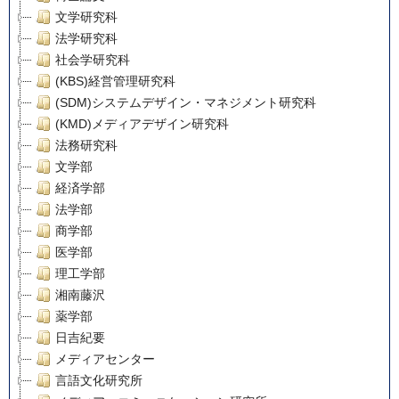
文学研究科
法学研究科
社会学研究科
(KBS)経営管理研究科
(SDM)システムデザイン・マネジメント研究科
(KMD)メディアデザイン研究科
法務研究科
文学部
経済学部
法学部
商学部
医学部
理工学部
湘南藤沢
薬学部
日吉紀要
メディアセンター
言語文化研究所