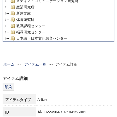
メディア・コミュニケーション研究所
産業研究所
斯道文庫
体育研究所
教職課程センター
福澤研究センター
日本語・日本文化教育センター
アート・センター
外国語教育研究センター
デジタルメディア・コンテンツ統合研究センター
ホーム
»»
グローバルリサーチインスティテュート
アイテム一覧
»» アイテム詳細
塾内助成報告書
科学研究費補助金研究成果報告書
アイテム詳細
21世紀COEプログラム
慶應義塾大学グローバルCOEプログラム市民社会ガバナンス
慶應義塾大学グローバルCOEプログラム論理と感性の先端的
Article
アイテムタイプ
博士課程教育リーディングプログラム「超成熟社会発展のサ
学術雑誌掲載論文等(8)
AN00224504-19710415--001
ID
その他